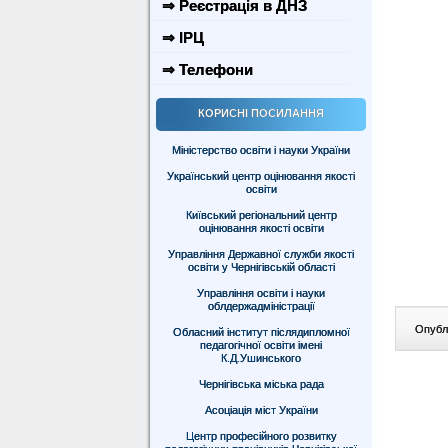
⇒ Реєстрація в ДНЗ
⇒ ІРЦ
⇒ Телефони
КОРИСНІ ПОСИЛАННЯ
Міністерство освіти і науки України
Український центр оцінювання якості
освіти
Київський регіональний центр
оцінювання якості освіти
Управління Державної служби якості
освіти у Чернігівській області
Управління освіти і науки
облдержадміністрації
Опублі
Обласний інститут післядипломної
педагогічної освіти імені
К.Д.Ушинського
Чернігівська міська рада
Асоціація міст України
Центр професійного розвитку