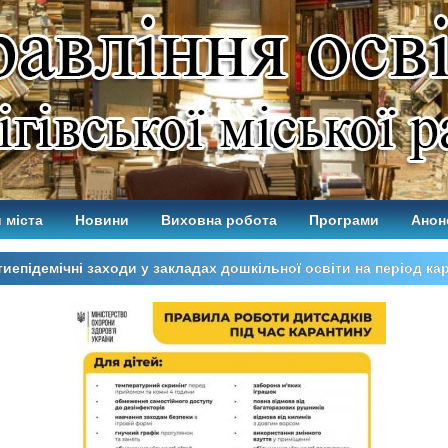
 міста
Новини
Виховна робота
Програми
Анон
иепідемічні заходи у закладах дошкільної освіти на період ка