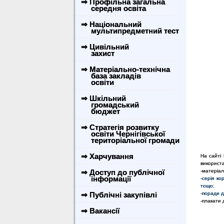
⇒ Профільна загальна
середня освіта
⇒ Національний
мультипредметний тест
⇒ Цивільний
захист
⇒ Матеріально-технічна
база закладів
освіти
⇒ Шкільний
громадський
бюджет
⇒ Стратегія розвитку
освіти Чернігівської
територіальної громади
⇒ Харчування
На сайті 
використа
⇒ Доступ до публічної
-матеріал
інформації
-
серія ко
тощо
;
⇒ Публічні закупівлі
-
поради д
-плакати
⇒ Вакансії