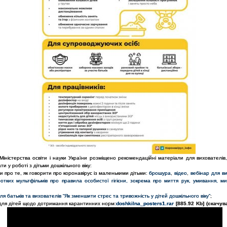
Міністерства освіти і науки України розміщено рекомендаційні матеріали для вихователів
ти у роботі з дітьми дошкільного віку:
и про те, як говорити про коронавірус із маленькими дітьми:
брошура
,
відео
,
вебінар для в
ротких мультфільмів про правила особистої гігієни, зокрема про миття рук, умивання, ми
ля батьків та вихователів “Як зменшити стрес та тривожність у дітей дошкільного віку”
;
 для дітей щодо дотримання карантинних норм:
doshkilna_posters1.rar
[885.92 Kb] (cкачув