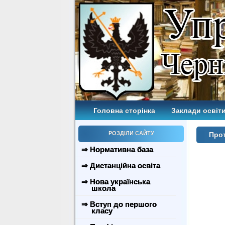
Головна сторінка
Заклади освіти
РОЗДІЛИ САЙТУ
Прот
⇒ Нормативна база
⇒ Дистанційна освіта
⇒ Нова українська
школа
⇒ Вступ до першого
класу