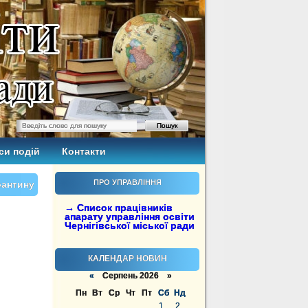
си подій
Контакти
ПРО УПРАВЛІННЯ
рантину
→ Список працівників
апарату управління освіти
Чернігівської міської ради
КАЛЕНДАР НОВИН
«
Серпень 2026 »
Пн
Вт
Ср
Чт
Пт
Сб
Нд
1
2