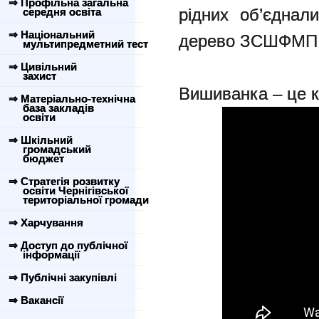
⇒ Профільна загальна
рідних об’єднал
середня освіта
⇒ Національний
дерево ЗСШФМП
мультипредметний тест
⇒ Цивільний
захист
Вишиванка – це ко
⇒ Матеріально-технічна
база закладів
освіти
⇒ Шкільний
громадський
бюджет
⇒ Стратегія розвитку
освіти Чернігівської
територіальної громади
⇒ Харчування
⇒ Доступ до публічної
інформації
⇒ Публічні закупівлі
⇒ Вакансії