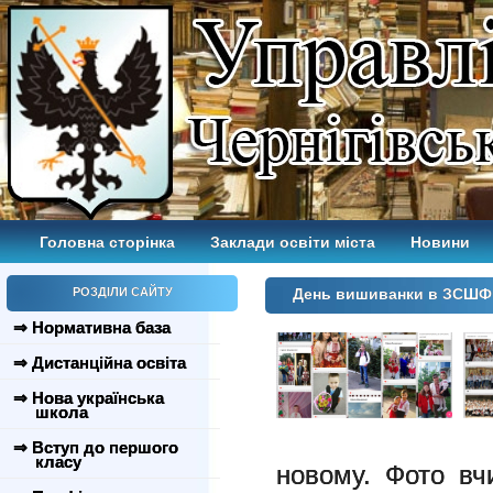
Головна сторінка
Заклади освіти міста
Новини
РОЗДІЛИ САЙТУ
День вишиванки в ЗСШ
⇒ Нормативна база
⇒ Дистанційна освіта
⇒ Нова українська
школа
⇒ Вступ до першого
класу
новому. Фото вчи