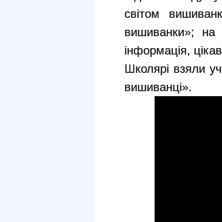
світом вишиванк
вишиванки»; на 
інформація, ціка
Школярі взяли у
вишиванці».