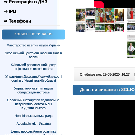
⇒ Реєстрація в ДНЗ
⇒ ІРЦ
⇒ Телефони
КОРИСНІ ПОСИЛАННЯ
Міністерство освіти і науки України
Український центр оцінювання якості
освіти
Київський регіональний центр
оцінювання якості освіти
Опубліковано: 22-05-2020, 16:27
|
Управління Державної служби якості
освіти у Чернігівській області
Управління освіти і науки
День вишиванки в ЗСШ
облдержадміністрації
Обласний інститут післядипломної
педагогічної освіти імені
К.Д.Ушинського
Чернігівська міська рада
Асоціація міст України
Центр професійного розвитку