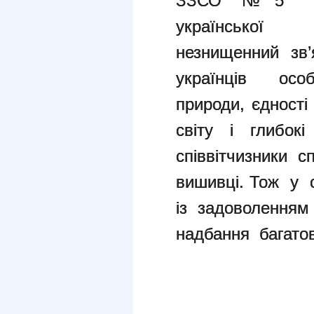
ЗЗСО №5 онл
української 
незнищенний зв’
українців осо
природи, єдност
світу і глибок
співвітчизники с
вишивці. Тож у с
із задоволенням
надбання багатові