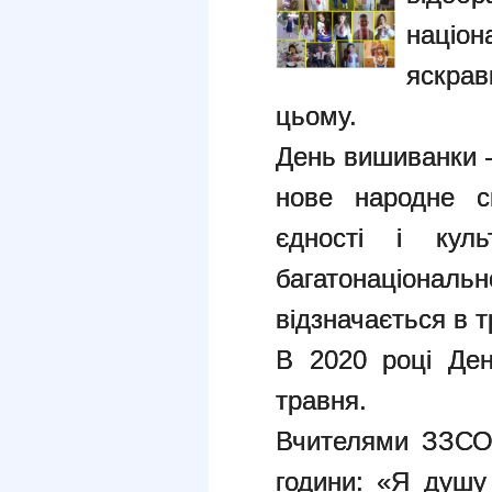
націон
яскра
цьому.
День вишиванки -
нове народне с
єдності і куль
багатонаціональн
відзначається в т
В 2020 році Де
травня.
Вчителями ЗЗСО
години: «Я душу