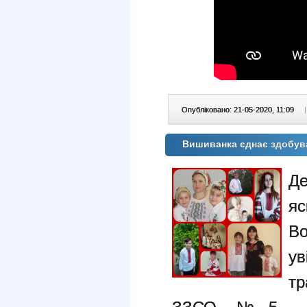
Опубліковано: 21-05-2020, 11:09
|
Вишиванка єднає здобув
Де
я
Во
у
т