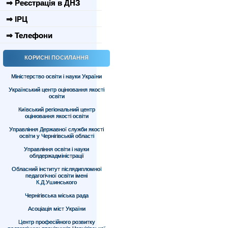
⇒ Реєстрація в ДНЗ
⇒ ІРЦ
⇒ Телефони
КОРИСНІ ПОСИЛАННЯ
Міністерство освіти і науки України
Український центр оцінювання якості
освіти
Київський регіональний центр
оцінювання якості освіти
Управління Державної служби якості
освіти у Чернігівській області
Управління освіти і науки
облдержадміністрації
Обласний інститут післядипломної
педагогічної освіти імені
К.Д.Ушинського
Чернігівська міська рада
Асоціація міст України
Центр професійного розвитку