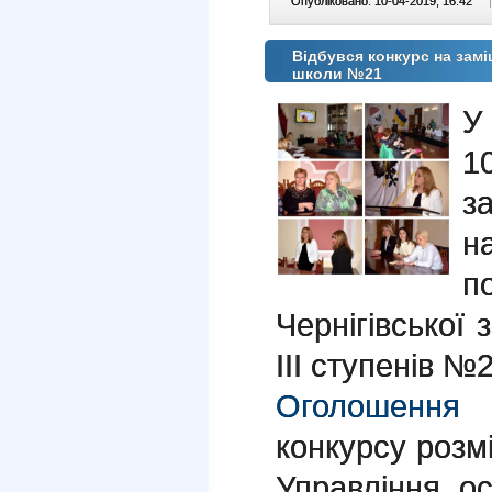
Опубліковано: 10-04-2019, 16:42
|
Відбувся конкурс на замі
школи №21
У 
1
з
н
п
Чернігівської 
ІІІ ступенів №2
Оголошення
п
конкурсу розм
Управління осв