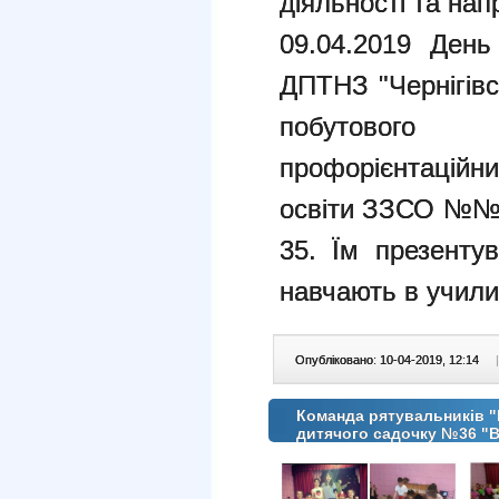
діяльності та на
09.04.2019 День
ДПТНЗ "Чернігів
побутового
профорієнтаційн
освіти ЗЗСО №№ 5,
35. Їм презенту
навчають в учил
Опубліковано: 10-04-2019, 12:14
|
Команда рятувальників "
дитячого садочку №36 "