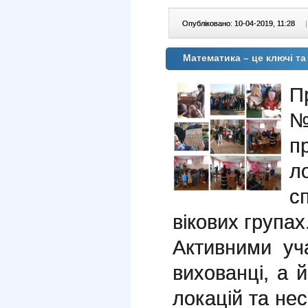
Опубліковано: 10-04-2019, 11:28
|
Математика – це ключі та 
П
№
п
л
с
вікових групах
Активними уч
вихованці, а й
локацій та не