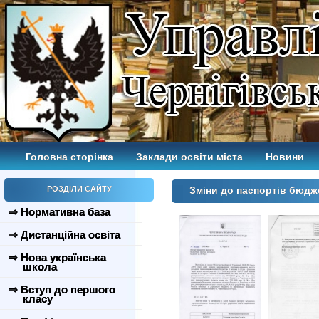
Головна сторінка
Заклади освіти міста
Новини
РОЗДІЛИ САЙТУ
Зміни до паспортів бюдж
⇒ Нормативна база
⇒ Дистанційна освіта
⇒ Нова українська
школа
⇒ Вступ до першого
класу