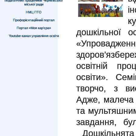
педагогічних працівників Чернігівської
міської ради
і
НМЦ ПТО
к
Профорієнтаційний портал
Портал «Моя кар’єра»
дошкільної о
Youtube-канал управління освіти
«Упровадженн
здоров’язбер
освітній про
освіти». Сем
творчо, з ви
Адже, малеча 
та мультяшним
завдання, бу
Дошкільнята