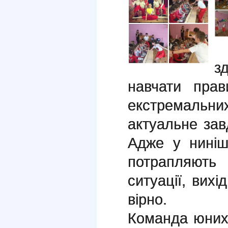
з
навчати пра
екстремальних
актуальне зав
Адже у ниніш
потрапляють
ситуації, вихі
вірно.
Команда юних