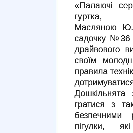
«Палаючі сер
гуртка, пед
Масляною Ю.В
садочку №36 
драйвового в
своїм молод
правила технік
дотримуватися
Дошкільнята
гратися з т
безпечними 
пігулки, я