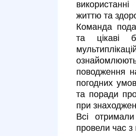
використанн
життю та здор
Команда пода
та цікаві 
мультиплікац
ознайомл
поводження н
погодних умов
та поради про
при знаходжен
Всі отримал
провели час з