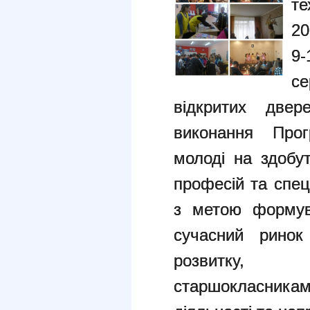
те
20
9-
с
відкритих двер
виконання Прог
молоді на здобу
професій та спец
з метою формув
сучасний ринок
розвитку, 
старшокласника