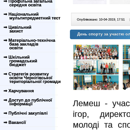
⇒ Профільна загальна
середня освіта
⇒ Національний
мультипредметний тест
Опубліковано: 10-04-2019, 17:51
|
⇒ Цивільний
захист
День спорту за участю ол
⇒ Матеріально-технічна
база закладів
освіти
⇒ Шкільний
громадський
бюджет
⇒ Стратегія розвитку
освіти Чернігівської
територіальної громади
⇒ Харчування
⇒ Доступ до публічної
Лемеш - учас
інформації
ігор, директ
⇒ Публічні закупівлі
⇒ Вакансії
молоді та сп