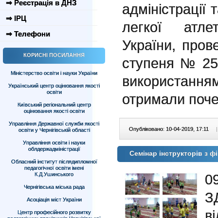
⇒ Реєстрація в ДНЗ
адміністрації
⇒ ІРЦ
легкої атле
⇒ Телефони
України, пров
КОРИСНІ ПОСИЛАННЯ
ступеня № 25 
Міністерство освіти і науки України
використанням
Український центр оцінювання якості
освіти
отримали поче
Київський регіональний центр
оцінювання якості освіти
Управління Державної служби якості
Опубліковано: 10-04-2019, 17:11
|
освіти у Чернігівській області
Управління освіти і науки
облдержадміністрації
Семінар інструкторів з ф
Обласний інститут післядипломної
педагогічної освіти імені
К.Д.Ушинського
0
Чернігівська міська рада
З
Асоціація міст України
в
Центр професійного розвитку