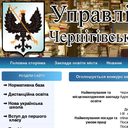
Головна сторінка
Заклади освіти міста
Новини
РОЗДІЛИ САЙТУ
Оголошується конкурс н
⇒ Нормативна база
Черн
Найменування та
Черні
⇒ Дистанційна освіта
місцезнаходження закладу
Адрес
освіти
⇒ Нова українська
школа
Дире
І-ІІ
⇒ Вступ до першого
Найменування посади та
обла
класу
умови праці
Поса
Пос