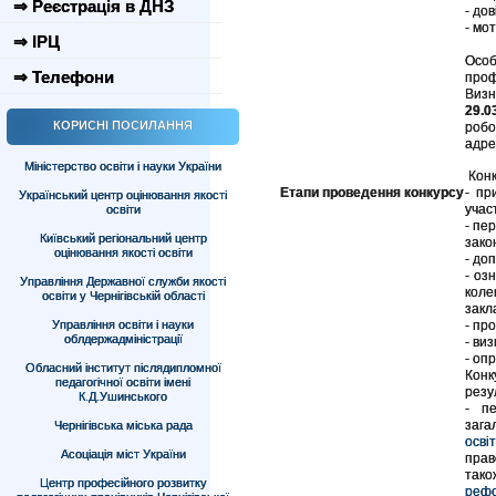
⇒ Реєстрація в ДНЗ
- дов
- мо
⇒ ІРЦ
Особ
⇒ Телефони
проф
Визн
29.0
КОРИСНІ ПОСИЛАННЯ
робо
адре
Міністерство освіти і науки України
Конк
Етапи проведення конкурсу
- пр
Український центр оцінювання якості
участ
освіти
- пе
Київський регіональний центр
зако
оцінювання якості освіти
- до
- оз
Управління Державної служби якості
коле
освіти у Чернігівській області
закл
Управління освіти і науки
- пр
облдержадміністрації
- ви
- оп
Обласний інститут післядипломної
Конк
педагогічної освіти імені
резу
К.Д.Ушинського
- п
зага
Чернігівська міська рада
осві
Асоціація міст України
прав
так
Центр професійного розвитку
рефо