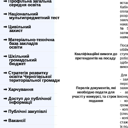
⇒ Профільна загальна
вста
середня освіта
Кабі
опла
⇒ Національний
розр
мультипредметний тест
закл
нака
⇒ Цивільний
№55
захист
зат
навч
⇒ Матеріально-технічна
база закладів
Поса
освіти
обій
Кваліфікаційні вимоги до
ступ
⇒ Шкільний
претендентів на посаду
робо
громадський
здіб
бюджет
вико
⇒ Стратегія розвитку
Для 
освіти Чернігівської
- за
територіальної громади
пер
Перелік документів, які
захи
⇒ Харчування
необхідно подати для
- а
участі у конкурсі, та строк їх
конку
⇒ Доступ до публічної
подання
- ко
інформації
гром
- ко
⇒ Публічні закупівлі
(спец
- ко
⇒ Вакансії
стаж
їх п