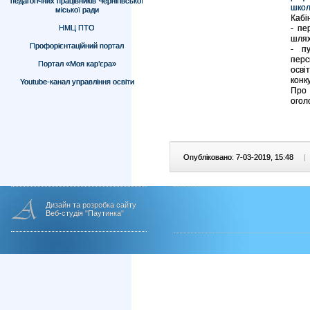
педагогічних працівників Чернігівської
школ
міської ради
Кабі
НМЦ ПТО
- пе
шлях
Профорієнтаційний портал
- пу
перс
Портал «Моя кар’єра»
осві
конк
Youtube-канал управління освіти
Про 
огол
Опубліковано: 7-03-2019, 15:48
|
Дизайн та розробка сайту
Веб-студія "Паутинка"