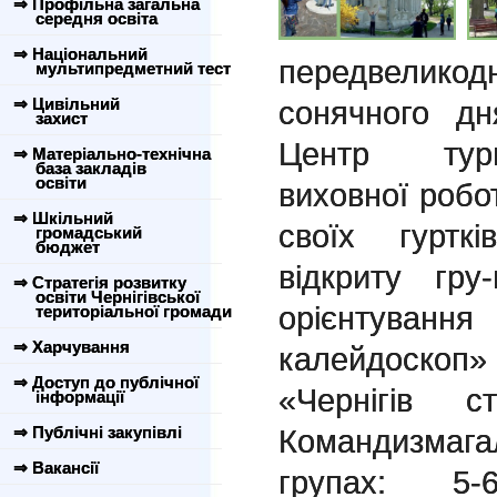
⇒ Профільна загальна
середня освіта
⇒ Національний
передвелико
мультипредметний тест
⇒ Цивільний
сонячного дн
захист
Центр тури
⇒ Матеріально-технічна
база закладів
освіти
виховної робо
⇒ Шкільний
своїх гурткі
громадський
бюджет
відкриту гру
⇒ Стратегія розвитку
освіти Чернігівської
орієнтува
територіальної громади
⇒ Харчування
калейдоско
⇒ Доступ до публічної
«Чернігів с
інформації
⇒ Публічні закупівлі
Командизма
⇒ Вакансії
групах: 5