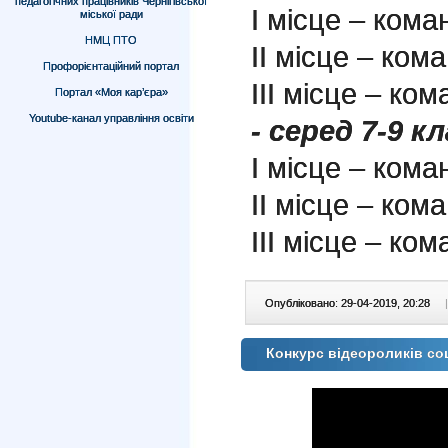
педагогічних працівників Чернігівської
І місце – ком
міської ради
НМЦ ПТО
ІІ місце – ком
Профорієнтаційний портал
ІІІ місце – к
Портал «Моя кар’єра»
Youtube-канал управління освіти
- серед 7-9 кл
І місце – кома
ІІ місце – ком
ІІІ місце – ко
Опубліковано: 29-04-2019, 20:28
|
Конкурс відеороликів со