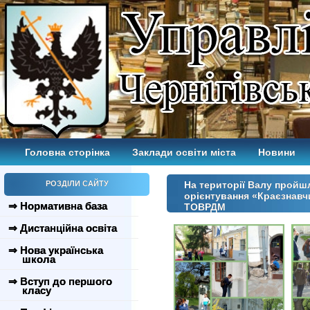
Головна сторінка
Заклади освіти міста
Новини
РОЗДІЛИ САЙТУ
На території Валу пройшл
орієнтування «Краєзнавч
⇒ Нормативна база
ТОВРДМ
⇒ Дистанційна освіта
⇒ Нова українська
школа
⇒ Вступ до першого
класу