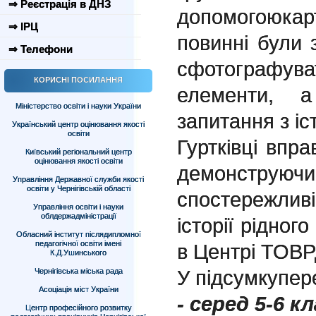
⇒ Реєстрація в ДНЗ
допомогоюк
⇒ ІРЦ
повинні були з
⇒ Телефони
сфотографув
КОРИСНІ ПОСИЛАННЯ
елементи, а
Міністерство освіти і науки України
запитання з іс
Український центр оцінювання якості
освіти
Гуртківці впр
Київський регіональний центр
оцінювання якості освіти
демонструючи 
Управління Державної служби якості
освіти у Чернігівській області
спостережлив
Управління освіти і науки
облдержадміністрації
історії рідног
Обласний інститут післядипломної
педагогічної освіти імені
в Центрі ТОВ
К.Д.Ушинського
У підсумкупер
Чернігівська міська рада
Асоціація міст України
- серед 5-6 кл
Центр професійного розвитку