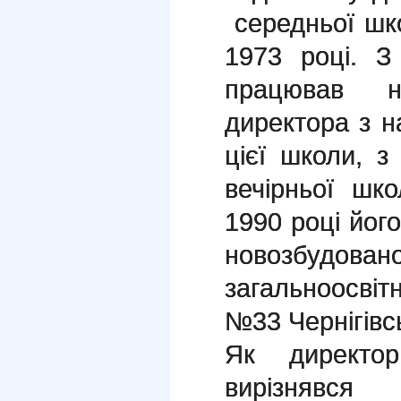
середньої шк
1973 році. З
працював н
директора з н
цієї школи, 
вечірньої шк
1990 році йог
новозбудов
загальноосвіт
№33 Чернігівсь
Як директо
вирізнявс