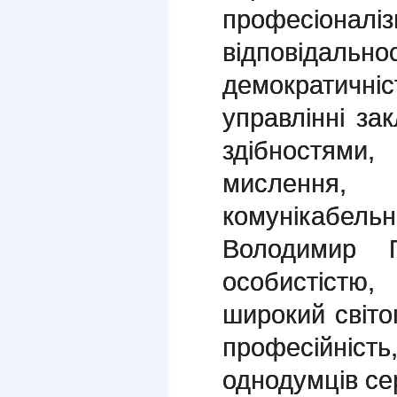
професіонал
відповідаль
демократич
управлінні за
здібностям
мислення,
комунікабельні
Володимир 
особистістю
широкий світо
професійність
однодумців сере