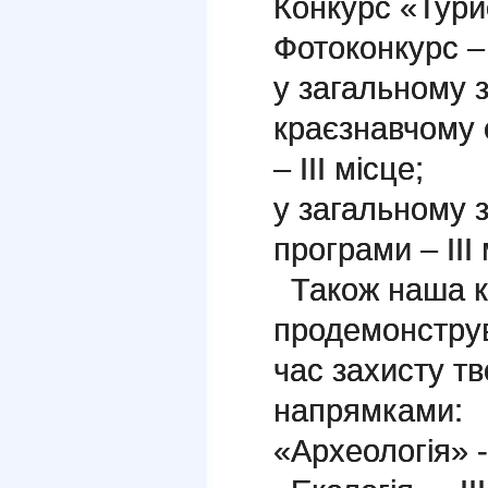
Конкурс «Турис
Фотоконкурс – 
у загальному з
краєзнавчому 
– ІІІ місце;
у загальному з
програми – ІІІ 
Також наша 
продемонструв
час захисту тв
напрямками:
«Археологія» -