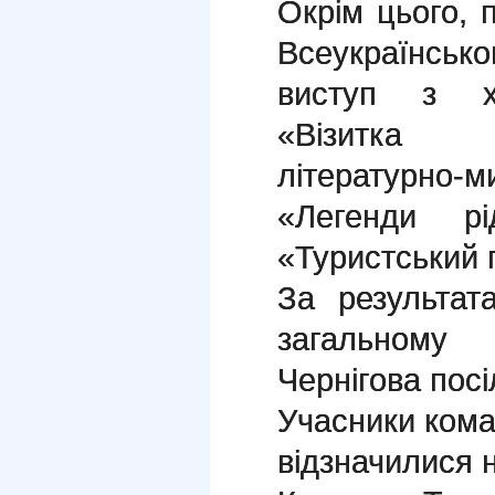
Окрім цього, 
Всеукраїнськ
виступ з х
«Візитка 
літературн
«Легенди рі
«Туристський 
За результат
загальному 
Чернігова пос
Учасники кома
відзначилися 