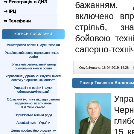
⇒ Реєстрація в ДНЗ
бажанням. 
⇒ ІРЦ
включено впр
⇒ Телефони
стрільб, зн
КОРИСНІ ПОСИЛАННЯ
бойовою техн
Міністерство освіти і науки України
саперно-техні
Український центр оцінювання якості
освіти
Київський регіональний центр
Опубліковано: 16-04-2019, 14:26
|
оцінювання якості освіти
Управління Державної служби якості
освіти у Чернігівській області
Помер Ткаченко Володим
Управління освіти і науки
облдержадміністрації
Уп
Обласний інститут післядипломної
педагогічної освіти імені
Черн
К.Д.Ушинського
Чернігівська міська рада
глиб
Асоціація міст України
15 к
Центр професійного розвитку