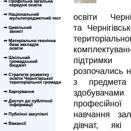
⇒ Профільна загальна
середня освіта
⇒ Національний
освіти Черн
мультипредметний тест
та
Чернігівсь
⇒ Цивільний
захист
територ
⇒ Матеріально-технічна
база закладів
комплектув
освіти
⇒ Шкільний
підтримк
громадський
бюджет
розпочались н
⇒ Стратегія розвитку
освіти Чернігівської
з предмета 
територіальної громади
здобувачами 
⇒ Харчування
⇒ Доступ до публічної
професійної
інформації
навчання за
⇒ Публічні закупівлі
дівчат, як
⇒ Вакансії