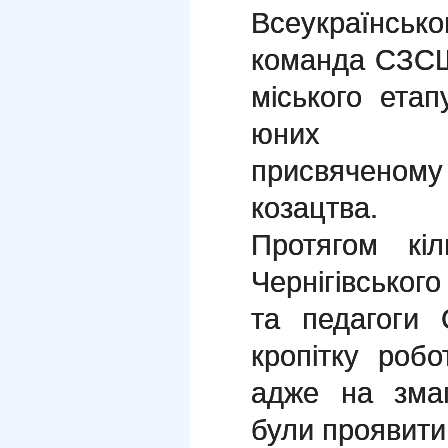
Всеукраїнськ
команда СЗСШ
міського етап
юних тури
присвячено
козацтва.
Протягом кіл
Чернігівськог
та педагог
кропітку робо
адже на змаг
були проявити 