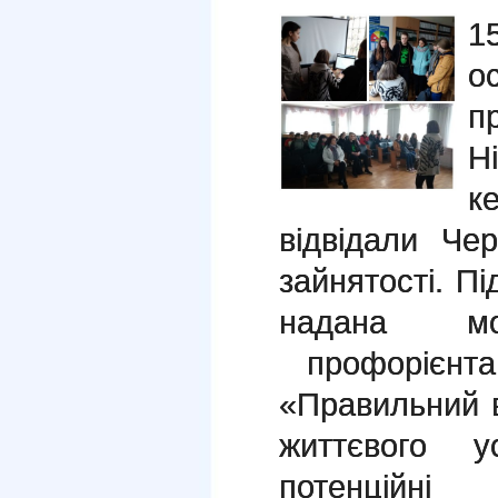
1
о
п
Н
к
відвідали Чер
зайнятості. Пі
надана мож
профорієнта
«Правильний в
життєвого у
потенційні 