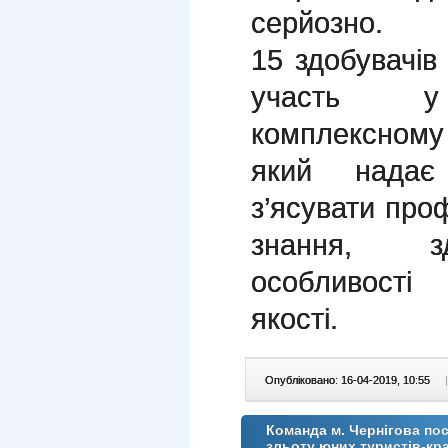
серйозно.
15 здобувачі
участь у 
комплексному
який надає
з’ясувати проф
знання, зді
особливості
якості.
Опубліковано: 16-04-2019, 10:55
|
Команда м. Чернігова пос
зльоту юних туристів-кр