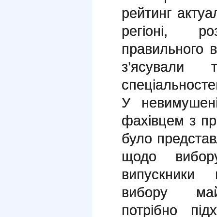
рейтинг акту
регіоні, р
правильного 
з’ясували т
спеціальносте
У невимушені
фахівцем з пр
було предста
щодо вибору
випускники
вибору майб
потрібно під