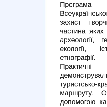
Програма
Всеукраїнсь
захист творч
частина яких
археології, г
екології, і
етнографії.
Практичні
демонструва
туристсько-кр
маршруту. О
допомогою ка