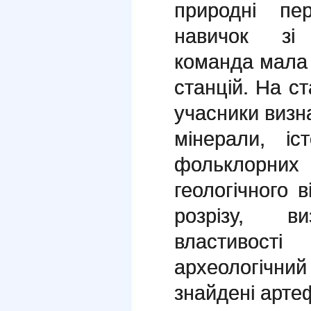
природні пе
навичок зі 
команда мала 
станцій. На ст
учасники визна
мінерали, іс
фольклорних
геологічного 
розрізу, ви
властивос
археологічн
знайдені арте