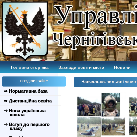
Головна сторінка
Заклади освіти міста
Новини
РОЗДІЛИ САЙТУ
Навчально-польові занят
⇒ Нормативна база
⇒ Дистанційна освіта
⇒ Нова українська
школа
⇒ Вступ до першого
класу