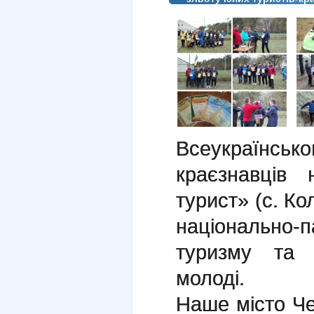
Всеукраїнсько
краєзнавців
турист» (с. Ко
національно-
туризму та к
молоді.
Наше місто Че