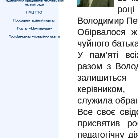
педагогічних працівників Чернігівської
міської ради
році
НМЦ ПТО
Володимир Пе
Профорієнтаційний портал
Портал «Моя кар’єра»
Обірвалося ж
Youtube-канал управління освіти
чуйного батька
У пам’яті вс
разом з Воло
залишиться 
керівником
служила обран
Все своє сві
присвятив ро
педагогічну ді