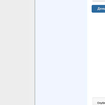
День
Опублі