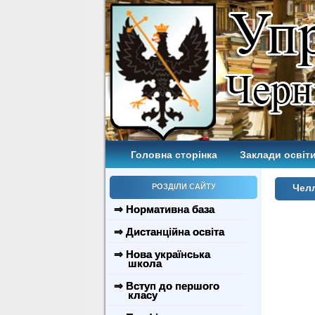
Головна сторінка
Заклади освіти
РОЗДІЛИ САЙТУ
Чел
⇒ Нормативна база
⇒ Дистанційна освіта
⇒ Нова українська
школа
⇒ Вступ до першого
класу