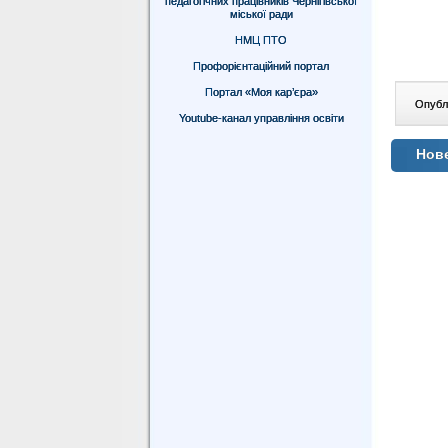
педагогічних працівників Чернігівської
міської ради
НМЦ ПТО
Профорієнтаційний портал
Портал «Моя кар’єра»
Опублі
Youtube-канал управління освіти
Нове