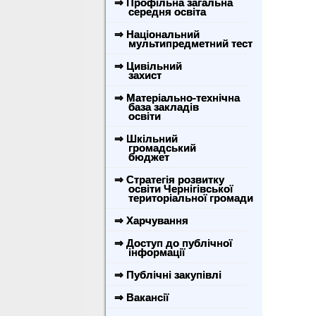
⇒ Профільна загальна
середня освіта
⇒ Національний
мультипредметний тест
⇒ Цивільний
захист
⇒ Матеріально-технічна
база закладів
освіти
⇒ Шкільний
громадський
бюджет
⇒ Стратегія розвитку
освіти Чернігівської
територіальної громади
⇒ Харчування
⇒ Доступ до публічної
інформації
⇒ Публічні закупівлі
⇒ Вакансії