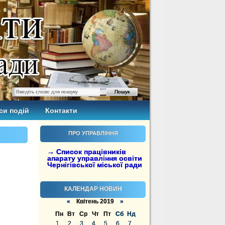
си подій
Контакти
ПРО УПРАВЛІННЯ
→ Список працівників
апарату управління освіти
Чернігівської міської ради
КАЛЕНДАР НОВИН
«
Квітень 2019
»
Пн
Вт
Ср
Чт
Пт
Сб
Нд
1
2
3
4
5
6
7