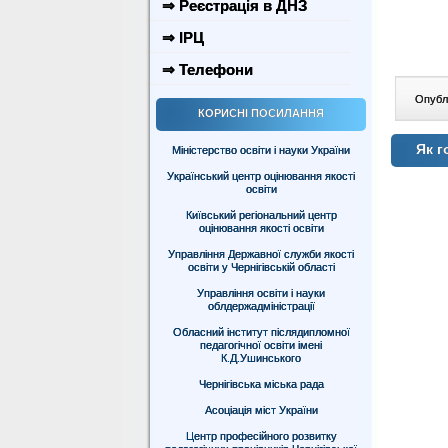
⇒ Реєстрація в ДНЗ
⇒ ІРЦ
⇒ Телефони
Опублі
КОРИСНІ ПОСИЛАННЯ
Як г
Міністерство освіти і науки України
Український центр оцінювання якості
освіти
Київський регіональний центр
оцінювання якості освіти
Управління Державної служби якості
освіти у Чернігівській області
Управління освіти і науки
облдержадміністрації
Обласний інститут післядипломної
педагогічної освіти імені
К.Д.Ушинського
Чернігівська міська рада
Асоціація міст України
Центр професійного розвитку