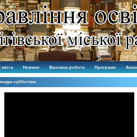
 міста
Новини
Виховна робота
Програми
Анон
лендж-субботник