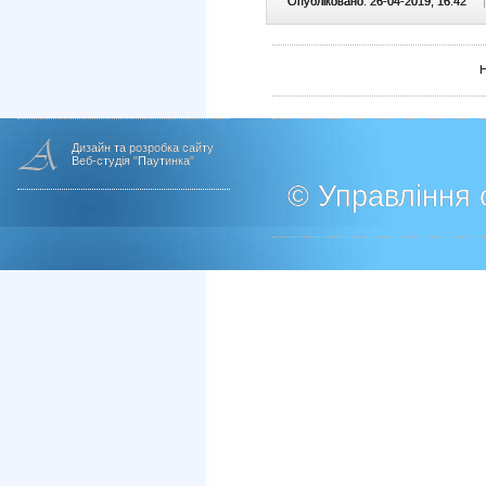
Опубліковано: 26-04-2019, 16:42
|
Дизайн та розробка сайту
Веб-студія "Паутинка"
© Управління о