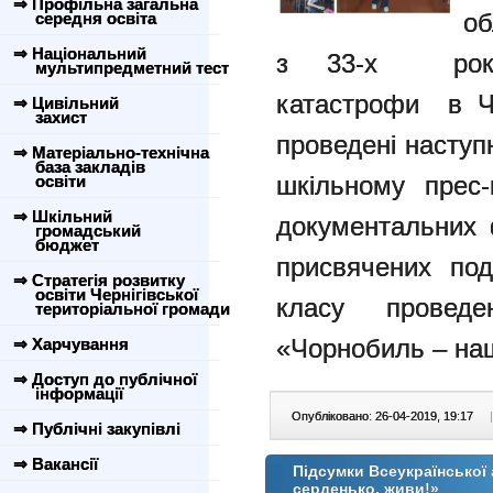
⇒ Профільна загальна
об
середня освіта
⇒ Національний
з 33-х роко
мультипредметний тест
катастрофи в Чер
⇒ Цивільний
захист
проведені наступ
⇒ Матеріально-технічна
база закладів
шкільному прес-
освіти
⇒ Шкільний
документальних ф
громадський
бюджет
присвячених по
⇒ Стратегія розвитку
освіти Чернігівської
класу проведе
територіальної громади
«Чорнобиль – наш
⇒ Харчування
⇒ Доступ до публічної
інформації
Опубліковано: 26-04-2019, 19:17
|
⇒ Публічні закупівлі
⇒ Вакансії
Підсумки Всеукраїнської 
серденько, живи!»