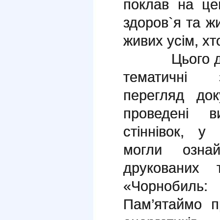
поклав на це
здоров`я та ж
живих усім, хт
Цього дня 
тематичні з
перегляд док
проведені в
стіннівок, у 
могли озна
друкованих 
«Чорнобиль
Пам’ятаймо п