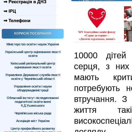
⇒ Реєстрація в ДНЗ
⇒ ІРЦ
⇒ Телефони
КОРИСНІ ПОСИЛАННЯ
Міністерство освіти і науки України
Український центр оцінювання якості
10000 дітей
освіти
серця, з них
Київський регіональний центр
оцінювання якості освіти
мають кри
Управління Державної служби якості
освіти у Чернігівській області
потребують не
Управління освіти і науки
облдержадміністрації
втручання. 
Обласний інститут післядипломної
педагогічної освіти імені
К.Д.Ушинського
життя так
Чернігівська міська рада
високоспеці
Асоціація міст України
Центр професійного розвитку
догляду.