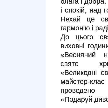
блага і добра,
і спокій, над
Нехай це св
гармонію і рад
До цього св
виховні годин
«Весняний н
свято хри
«Великодні св
майстер-клас
проведено 
«Подаруй див