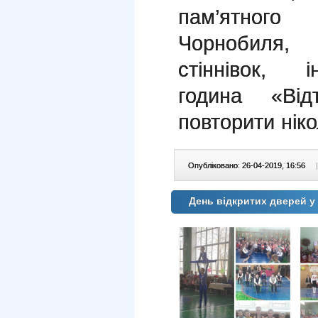
пам’ятно
Чорнобиля
стіннівок,
і
година «Ві
повторити ніко
Опубліковано: 26-04-2019, 16:56
|
День відкритих дверей у