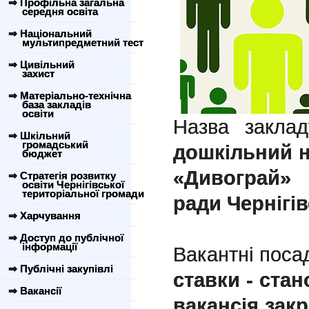
⇒ Профільна загальна
середня освіта
⇒ Національний
мультипредметний тест
⇒ Цивільний
захист
⇒ Матеріально-технічна
база закладів
освіти
Назва закла
⇒ Шкільний
громадський
дошкільний 
бюджет
«Дивограй» 
⇒ Стратегія розвитку
освіти Чернігівської
територіальної громади
ради Чернігів
⇒ Харчування
⇒ Доступ до публічної
інформації
Вакантні поса
⇒ Публічні закупівлі
ставки - стан
⇒ Вакансії
вакансія закр