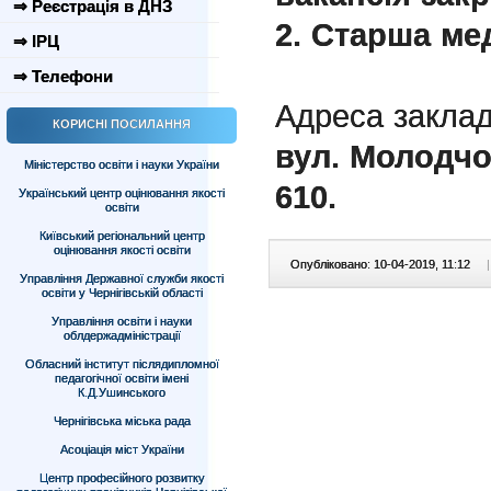
⇒ Реєстрація в ДНЗ
2. Старша мед
⇒ ІРЦ
⇒ Телефони
Адреса заклад
КОРИСНІ ПОСИЛАННЯ
вул.
Молодчог
Міністерство освіти і науки України
610
.
Український центр оцінювання якості
освіти
Київський регіональний центр
оцінювання якості освіти
Опубліковано: 10-04-2019, 11:12
|
Управління Державної служби якості
освіти у Чернігівській області
Управління освіти і науки
облдержадміністрації
Обласний інститут післядипломної
педагогічної освіти імені
К.Д.Ушинського
Чернігівська міська рада
Асоціація міст України
Центр професійного розвитку