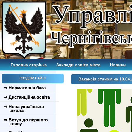
Головна сторінка
Заклади освіти міста
Новини
РОЗДІЛИ САЙТУ
Вакансія станом на 10.04.
⇒ Нормативна база
⇒ Дистанційна освіта
⇒ Нова українська
школа
⇒ Вступ до першого
класу