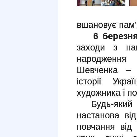
вшановує пам'
6
березн
заходи з на
народження
Шевченка – 
історії Укра
художника і по
Будь-який р
настанова ві
повчання від 