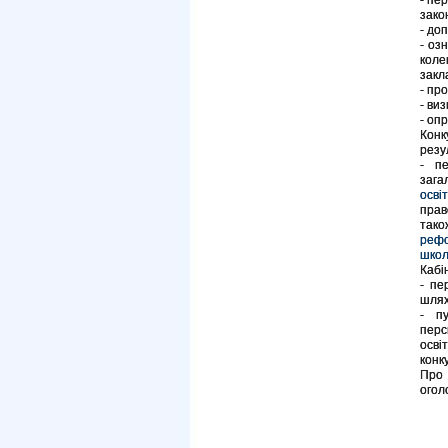
- пе
зако
- до
- оз
коле
закл
- пр
- ви
- оп
Конк
резу
- п
зага
осві
прав
так
рефо
школ
Кабі
- пе
шлях
- пу
перс
осві
конк
Про 
огол