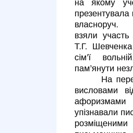
на якому уч
презентувала 
власноруч. 
взяли участь 
Т.Г. Шевченка
сім’ї вольн
пам’янути не
На перерва
висловами в
афоризмами з
упізнавали пи
розміщеним