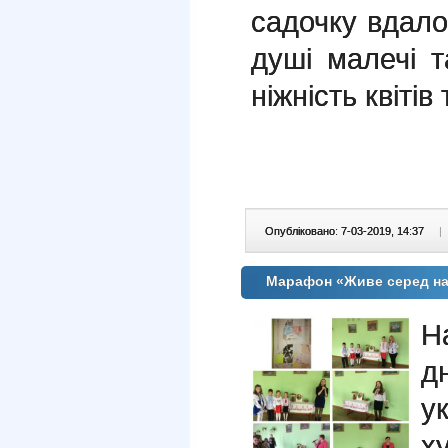
садочку вдало
душі малечі т
ніжність квітів
Опубліковано: 7-03-2019, 14:37
|
Марафон «Живе серед на
Н
д
у
х