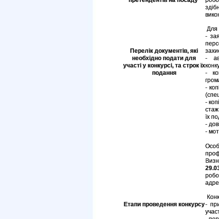
претендентів на посаду
робо
здіб
вико
Для 
- за
пер
Перелік документів, які
захи
необхідно подати для
- а
участі у конкурсі, та строк їх
конку
подання
- ко
гром
- ко
(спец
- ко
стаж
їх п
- дов
- мо
Особ
проф
Визн
29.0
робо
адре
Конк
Етапи проведення конкурсу
- пр
участ