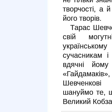
творчості, а 
його творів.
Тарас Шевчен
свій могут
українсько
сучасникам і
вдячні йому
«Гайдамаків»,
Шевченкові
шануймо те, 
Великий Кобз