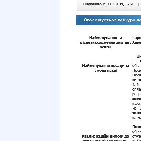
Опубліковано: 7-03-2019, 16:51
|
Оголошується конкурс н
Черн
Найменування та
Черні
місцезнаходження закладу
Адрес
освіти
Дире
І-ІІ
Найменування посади та
обла
умови праці
Поса
Пос
вста
Кабі
опла
розр
закл
нака
№55
зат
навч
Поса
обій
Кваліфікаційні вимоги до
ступ