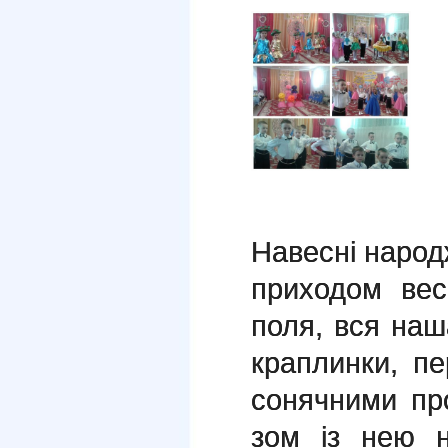
Навесні народ
приходом вес
поля, вся наш
краплин­ки, пе
со­нячними п
зом із нею н