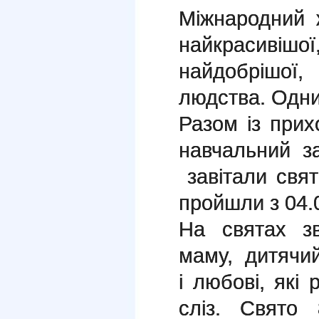
Міжнародний 
найкрасивіш
найдобрішої
людства. Од­н
Разом із при
навчальний з
завітали свят
пройшли з 04.0
На святах зв
маму, дитячи
і любові, які
сліз. Свято