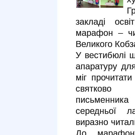
Г
закладі ос
марафон – чи
Великого Кобз
У вестибюлі 
апаратуру дл
міг прочитат
святково п
письменника
середньої л
виразно читал
До марафону