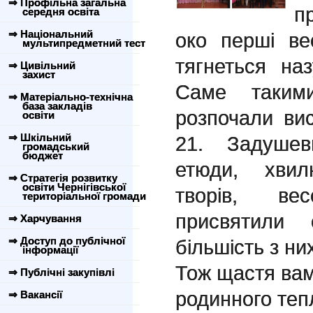
⇒ Профільна загальна
п
середня освіта
⇒ Національний
око перші ве
мультипредметний тест
тягнеться н
⇒ Цивільний
захист
Саме такими
⇒ Матеріально-технічна
база закладів
розпочали вис
освіти
⇒ Шкільний
21. Задушевн
громадський
бюджет
етюди, хвил
⇒ Стратегія розвитку
освіти Чернігівської
творів, ве
територіальної громади
присвятили 
⇒ Харчування
⇒ Доступ до публічної
більшість з них
інформації
Тож щастя вам,
⇒ Публічні закупівлі
родинного тепл
⇒ Вакансії