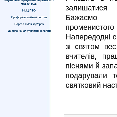
педагогічних працівників Чернігівської
міської ради
залишатися
НМЦ ПТО
Бажаємо ва
Профорієнтаційний портал
Портал «Моя кар’єра»
променистого 
Youtube-канал управління освіти
Напередодні с
зі святом вес
вчителів, пр
піснями й зап
подарували т
святковий наст