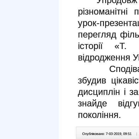
різноманітні 
урок-презента
перегляд філ
історії «Т.
відродження У
Сподіваємо
збудив цікаві
дисциплін і з
знайде відг
покоління.
Опубліковано: 7-03-2019, 09:51
|