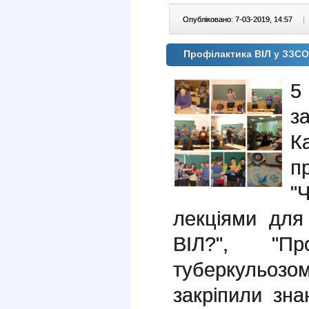
Опубліковано: 7-03-2019, 14:57
|
Профілактика ВІЛ у ЗЗС
5
з
К
п
"
лекціями для
ВІЛ?", "Пр
туберкульоз
закріпили зн