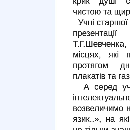
крик душі с
чистою та щи
Учні старшої 
презентаці
Т.Г.Шевченка,
місцях, які 
протягом дн
плакатів та га
А серед учні
інтелектуаль
возвеличимо н
язик..», на я
не тільки знан