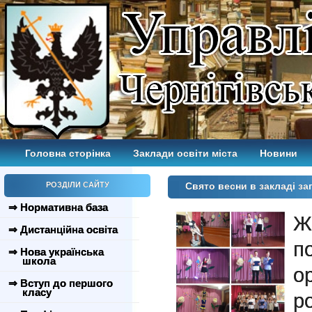
Головна сторінка
Заклади освіти міста
Новини
РОЗДІЛИ САЙТУ
Свято весни в закладі за
⇒ Нормативна база
Ж
⇒ Дистанційна освіта
п
⇒ Нова українська
школа
о
⇒ Вступ до першого
класу
р