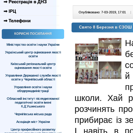
⇒ Реєстрація в ДНЗ
⇒ ІРЦ
Опубліковано: 7-03-2019, 17:01
|
⇒ Телефони
Свято 8 Березня в СЗОШ
КОРИСНІ ПОСИЛАННЯ
Н
Міністерство освіти і науки України
б
Український центр оцінювання якості
освіти
с
Київський регіональний центр
оцінювання якості освіти
й
Управління Державної служби якості
освіти у Чернігівській області
пр
Управління освіти і науки
облдержадміністрації
школи. Хай р
Обласний інститут післядипломної
педагогічної освіти імені
розчинять пр
К.Д.Ушинського
Чернігівська міська рада
прибирає із зе
Асоціація міст України
І навіть в п
Центр професійного розвитку