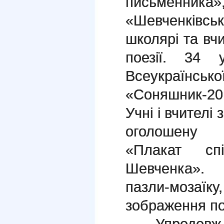
письменника»
«Шевченківськ
школярі та вч
поезії. 34 
Всеукраїнсь
«Соняшник-
Учні і вчителі
оголошену з
«Плакат спі
Шевченка».
пазли-мозаї
зображення по
Упродовж ти