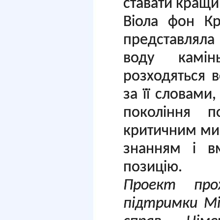
ставати кращ
Віола фон К
представляла 
воду камін
розходяться вс
за її словами,
покоління по
критичним ми
знанням і в
позицію.
Проект про
підтримки Мі