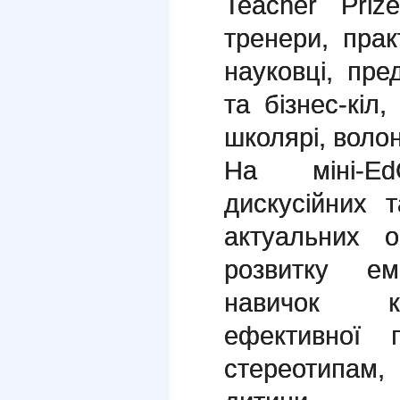
Teacher Priz
тренери, прак
науковці, пре
та бізнес-кіл,
школярі, воло
На міні-E
дискусійних 
актуальних о
розвитку ем
навичок кр
ефективної п
стереотипам