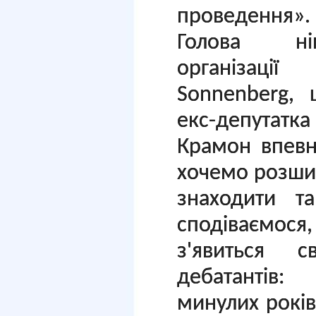
проведення».
Голова нім
організації
Sonnenberg, 
екс-депутатк
Крамон впевн
хочемо розшир
знаходити т
сподіваємося
з'явиться с
дебатантів:
минулих років,