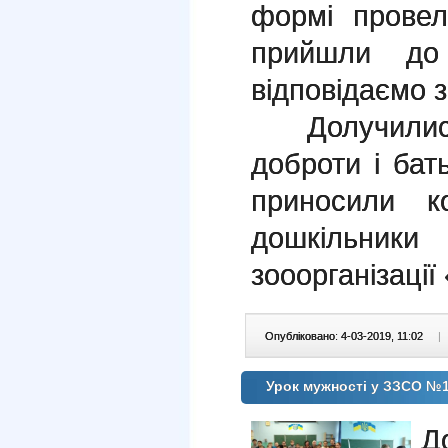
формі провел
прийшли д
відповідаємо з
Долучились
доброти і бат
приносили к
дошкільни
зооорганізації
Опубліковано: 4-03-2019, 11:02
|
Урок мужності у ЗЗСО №
Д