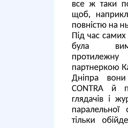
все ж таки п
щоб, наприкл
повністю на н
Під час самих
була виму
протилежн
партнеркою К
Дніпра вони
CONTRA й пе
глядачів і ж
паралельної 
тільки обійд