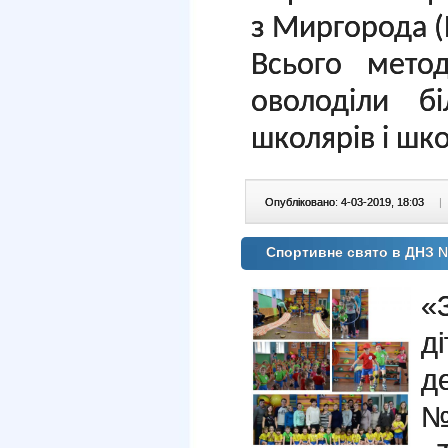
з Миргорода (
Всього мето
оволоділи б
школярів і шк
Опубліковано: 4-03-2019, 18:03
|
Спортивне свято в ДНЗ 
«
д
д
№