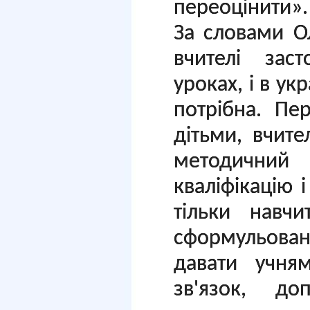
переоцінити».
За словами О
вчителі зас
уроках, і в ук
потрібна. Пе
дітьми, вчите
методичний
кваліфікацію 
тільки навчи
сформульов
давати учня
зв'язок, до