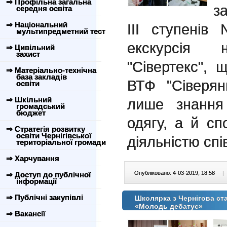
⇒ Профільна загальна
з
середня освіта
⇒ Національний
ІІІ ступенів
мультипредметний тест
екскурсія 
⇒ Цивільний
захист
"Сівертекс",
⇒ Матеріально-технічна
база закладів
ВТФ "Сіверя
освіти
⇒ Шкільний
лише знання
громадський
бюджет
одягу, а й сп
⇒ Стратегія розвитку
освіти Чернігівської
діяльністю спі
територіальної громади
⇒ Харчування
Опубліковано: 4-03-2019, 18:58
|
⇒ Доступ до публічної
інформації
⇒ Публічні закупівлі
Школярка з Чернігова ст
«Молодь дебатує»
⇒ Вакансії