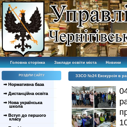
Головна сторінка
Заклади освіти міста
Новини
РОЗДІЛИ САЙТУ
ЗЗСО №24 Екскурсія в р
⇒ Нормативна база
0
⇒ Дистанційна освіта
р
⇒ Нова українська
школа
п
⇒ Вступ до першого
класу
1