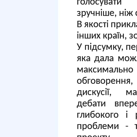
голосувати
зручніше, ніж 
В якості прик
інших країн, з
У підсумку, п
яка дала мож
максималь
обговорення
дискусії, м
дебати впер
глибокого
і 
проблеми - т