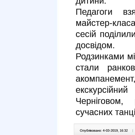
дитини.
Педагоги вз
майстер-класа
сесій поділи
досвідом.
Родзинками мі
стали ранко
акомпанем
екскурсійн
Черніговом,
сучасних танці
Опубліковано: 4-03-2019, 16:32
|