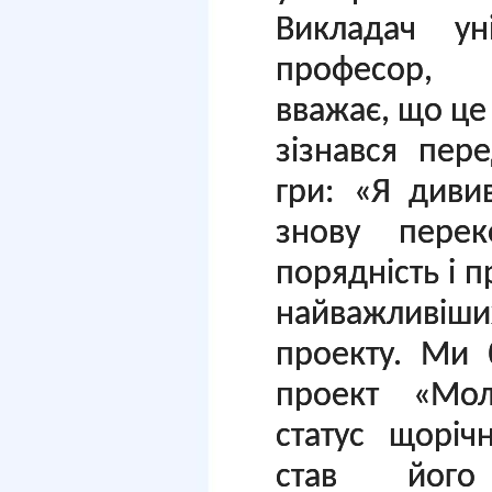
Викладач уні
професор, 
вважає, що це 
зізнався пер
гри: «Я диви
знову пере
порядність і 
найважливі
проекту. Ми 
проект «Мол
статус щоріч
став його