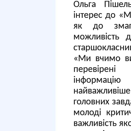
Ольга Пішел
інтерес до «М
як до змаг
можливість д
старшокласни
«Ми вчимо ви
перевірені 
інформаці
найважливіш
головних завд
молоді крити
важливість яко