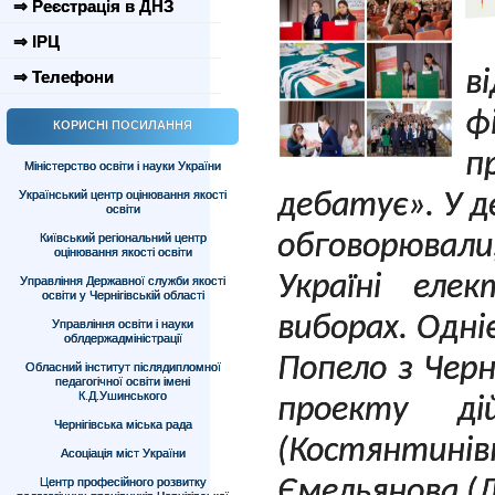
⇒ Реєстрація в ДНЗ
⇒ ІРЦ
в
⇒ Телефони
ф
КОРИСНІ ПОСИЛАННЯ
п
Міністерство освіти і науки України
Український центр оцінювання якості
дебатує». У 
освіти
обговорювал
Київський регіональний центр
оцінювання якості освіти
Україні еле
Управління Державної служби якості
освіти у Чернігівській області
виборах. Одні
Управління освіти і науки
облдержадміністрації
Попело з Черні
Обласний інститут післядипломної
педагогічної освіти імені
К.Д.Ушинського
проекту ді
Чернігівська міська рада
(Костянти
Асоціація міст України
Центр професійного розвитку
Ємельянова (Д