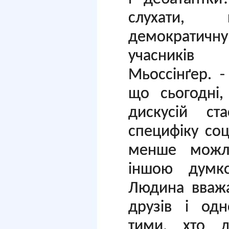
слухати, п
демократичну 
учасників
Мьоссінґер. 
що сьогодні,
дискусій с
специфіку со
менше можл
іншою думк
Людина вваж
друзів і одн
тими, хто 