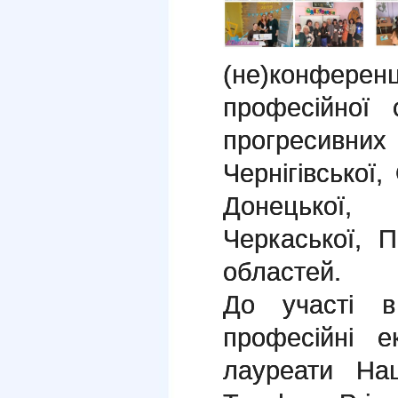
(не)конфере
професійної 
прогресивни
Чернігівської,
Донецької, К
Черкаської, П
областей.
До участі в
професійні е
лауреати Нац