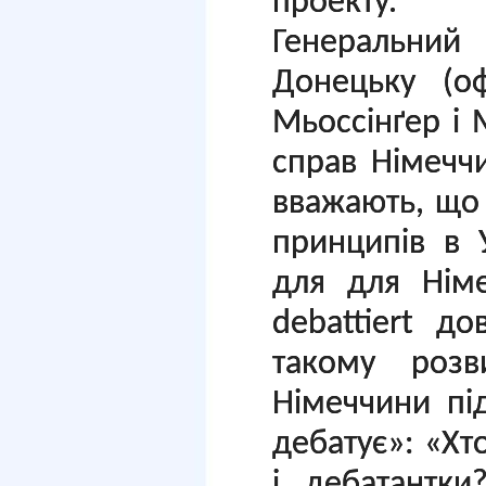
проекту.
Генеральни
Донецьку (оф
Мьоссінґер і 
справ Німеччи
вважають, що
принципів в 
для для Нім
debattiert д
такому роз
Німеччини пі
дебатує»: «Хт
і дебатантк