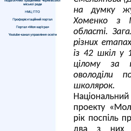
педагогічних працівників Чернігівської
міської ради
на думку жу
НМЦ ПТО
Хоменко з М
Профорієнтаційний портал
Портал «Моя кар’єра»
області. Заг
Youtube-канал управління освіти
різних етапа
із 42 шкіл у 
цілому за 
оволоділи п
школярок.
Національний 
проекту «Мол
рік поспіль п
два з них 