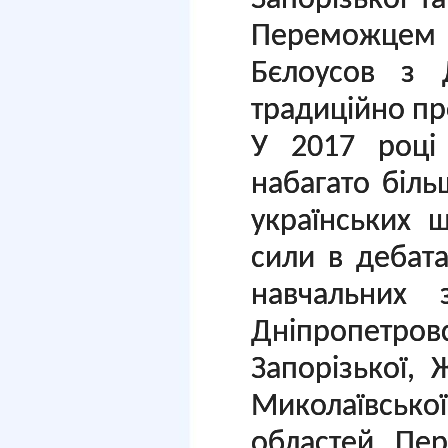
Запорізької т
Переможцем
Бєлоусов з 
традиційно пр
У 2017 році
набагато біл
українських 
сили в дебат
навчальних 
Дніпропетр
Запорізької, 
Миколаївської
областей. Пе