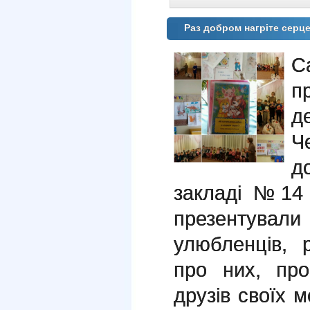
Раз добром нагріте серце
С
п
д
Ч
д
закладі №14 
презентув
улюбленців, р
про них, про
друзів своїх м