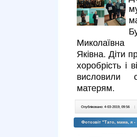
м
м
Б
Миколаївна
Яківна. Діти 
хоробрість і в
висловили с
матерям.
Опубліковано: 4-03-2019, 09:56
|
Фотозвіт "Тато, мама, я 