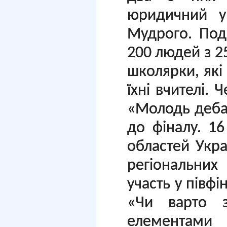
юридичний ун
Мудрого. Под
200 людей з 25
школярки, які 
їхні вчителі. 
«Молодь деба
до фіналу. 1
областей Укра
регіональних 
участь у півфі
«Чи варто з
елементами 