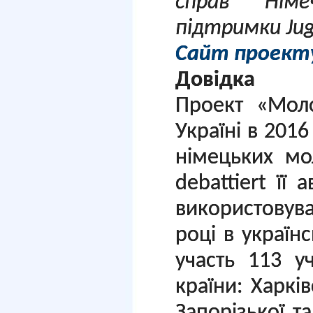
справ Німе
підтримки Juge
Сайт проект
Довідка
Проект «Моло
Україні в 2016
німецьких мо
debattiert її
використовуват
році в українс
участь 113 у
країни: Харків