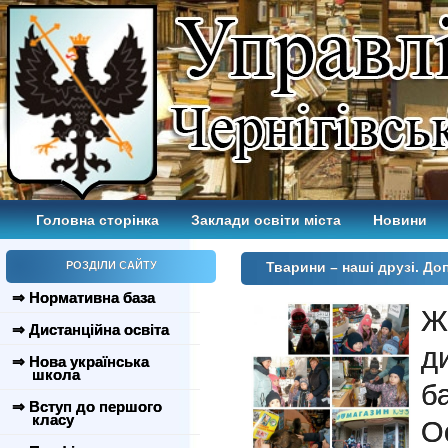
Головна сторінка
Заклади освіти міста
Новини
РОЗДІЛИ САЙТУ
Тварини – наші друзі. До
⇒ Нормативна база
Ж
⇒ Дистанційна освіта
д
⇒ Нова українська
школа
б
⇒ Вступ до першого
класу
О