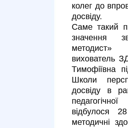
колег до впр
досвіду.
Саме такий пі
значення з
методист»
вихователь 
Тимофіївна п
Школи перспе
досвіду в р
педагогічн
відбулося 2
методичні зд