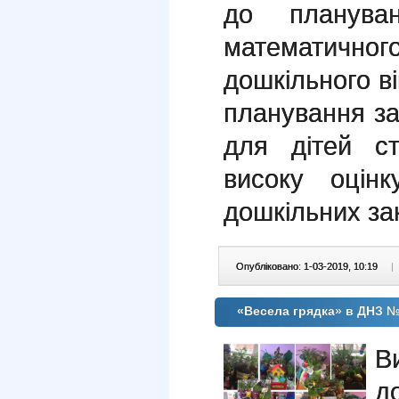
до планува
математичн
дошкільного ві
планування за
для дітей с
високу оцін
дошкільних зак
Опубліковано: 1-03-2019, 10:19
|
«Весела грядка» в ДНЗ 
В
д