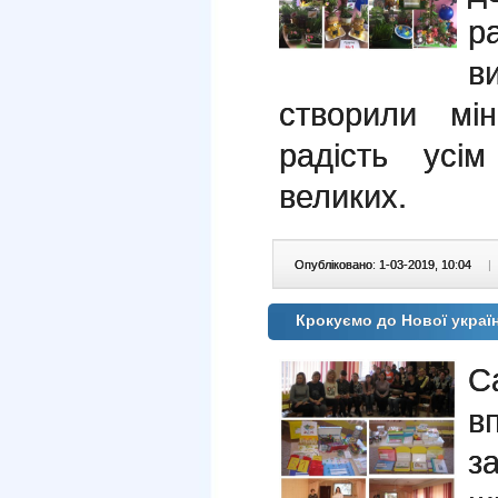
р
в
створили мі
радість усі
великих.
Опубліковано: 1-03-2019, 10:04
|
Крокуємо до Нової украї
С
в
з