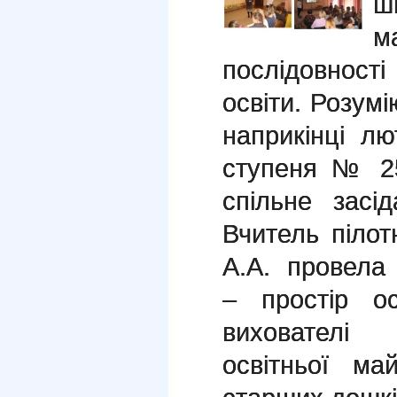
ш
м
послідовност
освіти. Розум
наприкінці 
ступеня № 2
спільне засі
Вчитель піло
А.А. провела
– простір ос
вихователі
освітньої май