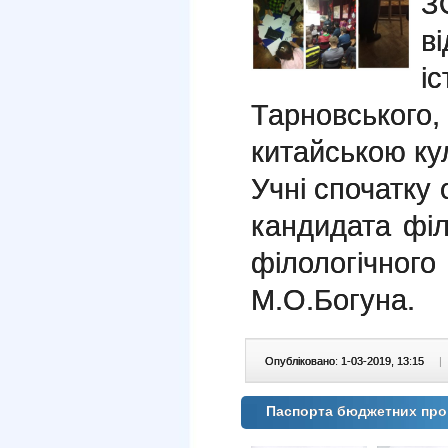
З
в
і
Тарновського
китайською ку
Учні спочатку 
кандидата фі
філологічн
М.О.Богуна.
Опубліковано: 1-03-2019, 13:15
|
Паспорта бюджетних прогр