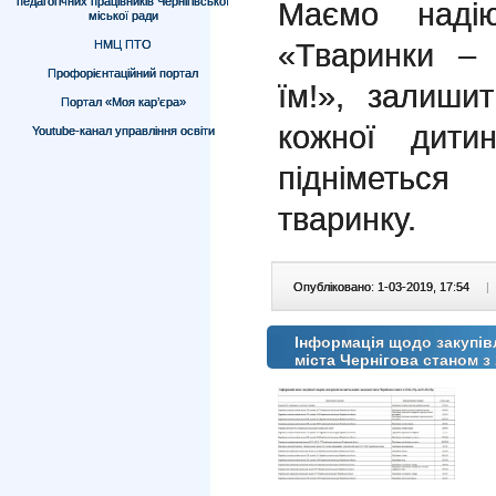
педагогічних працівників Чернігівської
Маємо наді
міської ради
«Тваринки – 
НМЦ ПТО
Профорієнтаційний портал
їм!», залиши
Портал «Моя кар’єра»
кожної дити
Youtube-канал управління освіти
підніметьс
тваринку.
Опубліковано: 1-03-2019, 17:54
|
Інформація щодо закупівл
міста Чернігова станом з 