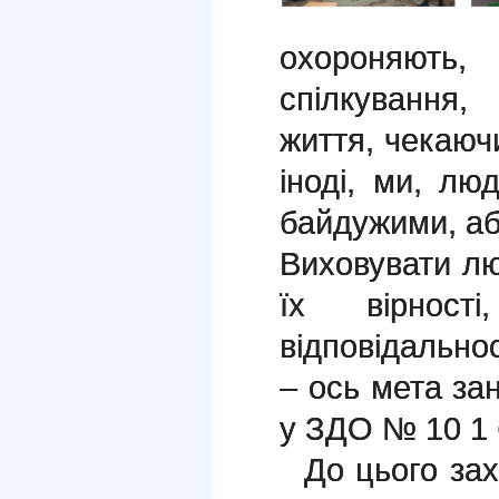
охороняют
спілкування,
життя, чекаючи
іноді, ми, л
байдужими, аб
Виховувати лю
їх вірності
відповідально
– ось мета за
у ЗДО № 10 1 
До цього захо