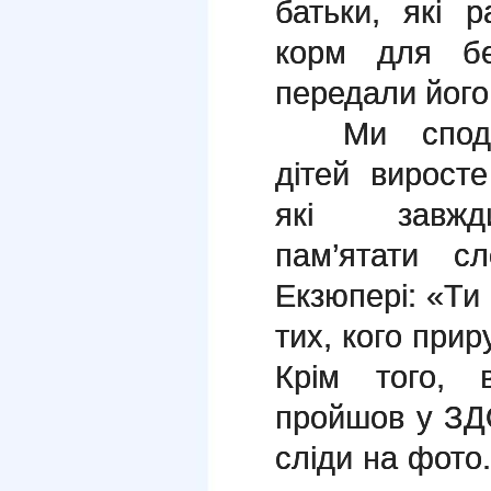
батьки, які 
корм для бе
передали його
Ми сподів
дітей виросте 
які завж
пам’ятати с
Екзюпері:
«Ти 
тих, кого прир
Крім того, 
пройшов у ЗД
сліди на фото