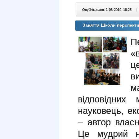
Опубліковано: 1-03-2019, 10:25
|
Заняття Школи перспекти
П
«
ц
в
м
відповідних
науковець, ек
– автор влас
Це мудрий н