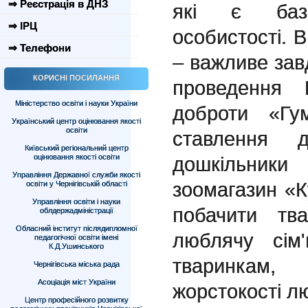
⇒ Реєстрація в ДНЗ
які є базо
⇒ ІРЦ
особистості. В
⇒ Телефони
– важливе зав
КОРИСНІ ПОСИЛАННЯ
проведення В
Міністерство освіти і науки України
доброти «Гу
Український центр оцінювання якості
освіти
ставлення 
Київський регіональний центр
оцінювання якості освіти
дошкільник
Управління Державної служби якості
зоомагазин «К
освіти у Чернігівській області
Управління освіти і науки
побачити тв
облдержадміністрації
Обласний інститут післядипломної
люблячу сім
педагогічної освіти імені
К.Д.Ушинського
тваринкам,
Чернігівська міська рада
Асоціація міст України
жорстокості л
Центр професійного розвитку