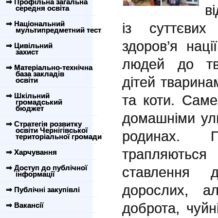
⇒ Профільна загальна
в
середня освіта
⇒ Національний
із суттєвих
мультипредметний тест
здоров’я нац
⇒ Цивільний
захист
людей до тв
⇒ Матеріально-технічна
база закладів
дітей тварина
освіти
⇒ Шкільний
та коти. Сам
громадський
бюджет
домашніми ул
⇒ Стратегія розвитку
освіти Чернігівської
родинах. 
територіальної громади
трапляютьс
⇒ Харчування
⇒ Доступ до публічної
ставлення 
інформації
дорослих, а
⇒ Публічні закупівлі
доброта, чуйн
⇒ Вакансії