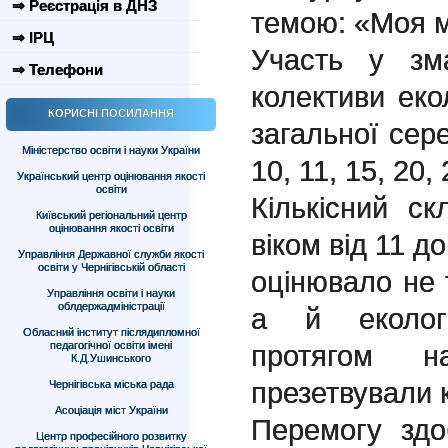
⇒ Реєстрація в ДНЗ
темою: «Моя м
⇒ ІРЦ
Участь у зма
⇒ Телефони
колективи екол
КОРИСНІ ПОСИЛАННЯ
загальної сер
Міністерство освіти і науки України
10, 11, 15, 20, 
Український центр оцінювання якості
освіти
Кількісний с
Київський регіональний центр
оцінювання якості освіти
віком від 11 до
Управління Державної служби якості
освіти у Чернігівській області
оцінювало не т
Управління освіти і науки
облдержадміністрації
а й екологі
Обласний інститут післядипломної
педагогічної освіти імені
протягом н
К.Д.Ушинського
презетвували 
Чернігівська міська рада
Асоціація міст України
Перемогу здо
Центр професійного розвитку