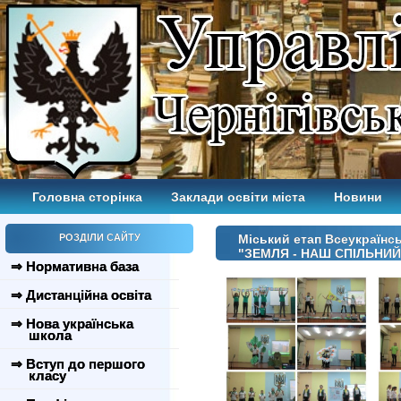
Головна сторінка
Заклади освіти міста
Новини
РОЗДІЛИ САЙТУ
Міський етап Всеукраїнсь
"ЗЕМЛЯ - НАШ СПІЛЬНИЙ 
⇒ Нормативна база
⇒ Дистанційна освіта
⇒ Нова українська
школа
⇒ Вступ до першого
класу