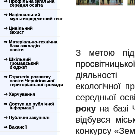
⇒ Профільна загальна
середня освіта
⇒ Національний
мультипредметний тест
⇒ Цивільний
захист
⇒ Матеріально-технічна
база закладів
освіти
З метою під
⇒ Шкільний
просвітницьк
громадський
бюджет
діяльності 
⇒ Стратегія розвитку
освіти Чернігівської
екологічної пр
територіальної громади
⇒ Харчування
середньої осв
⇒ Доступ до публічної
року
на базі 
інформації
відбувся місь
⇒ Публічні закупівлі
⇒ Вакансії
конкурсу «Зем