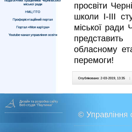
педагогічних працівників Чернігівської
просвіти Черні
міської ради
НМЦ ПТО
школи І-ІІІ с
Профорієнтаційний портал
міської ради Ч
Портал «Моя кар’єра»
Youtube-канал управління освіти
представит
обласному ет
перемоги!
Опубліковано: 2-03-2019, 13:35
|
Дизайн та розробка сайту
Веб-студія "Паутинка"
© Управління о