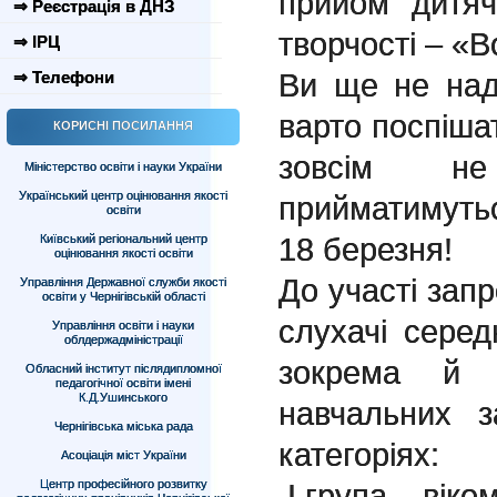
прийом дитяч
⇒ Реєстрація в ДНЗ
творчості – «В
⇒ ІРЦ
Ви ще не над
⇒ Телефони
варто поспіша
КОРИСНІ ПОСИЛАННЯ
зовсім не
Міністерство освіти і науки України
Український центр оцінювання якості
прийматимуть
освіти
18 березня!
Київський регіональний центр
оцінювання якості освіти
До участі запр
Управління Державної служби якості
освіти у Чернігівській області
слухачі середн
Управління освіти і науки
облдержадміністрації
зокрема й х
Обласний інститут післядипломної
педагогічної освіти імені
К.Д.Ушинського
навчальних з
Чернігівська міська рада
категоріях:
Асоціація міст України
Центр професійного розвитку
І група – віком