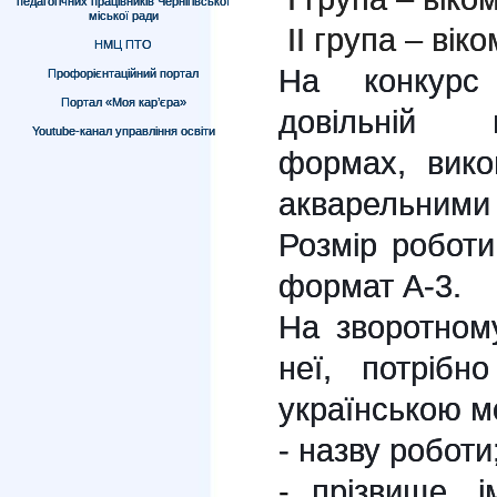
педагогічних працівників Чернігівської
міської ради
ІІ група – віко
НМЦ ПТО
На конкурс
Профорієнтаційний портал
Портал «Моя кар’єра»
довільній г
Youtube-канал управління освіти
формах, вико
акварельними
Розмір робот
формат А-3.
На зворотном
неї, потрібн
українською 
- назву роботи
-
прізвище, і