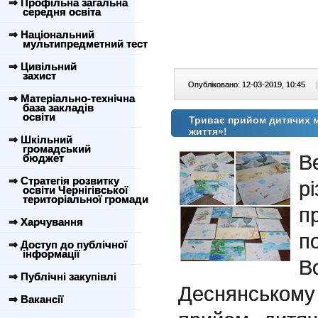
⇒ Профільна загальна
середня освіта
⇒ Національний
мультипредметний тест
⇒ Цивільний
захист
Опубліковано: 12-03-2019, 10:45
|
⇒ Матеріально-технічна
база закладів
освіти
Триває прийом дитячих м
життя»!
⇒ Шкільний
громадський
В
бюджет
⇒ Стратегія розвитку
р
освіти Чернігівської
територіальної громади
п
⇒ Харчування
п
⇒ Доступ до публічної
інформації
В
⇒ Публічні закупівлі
Деснянськом
⇒ Вакансії