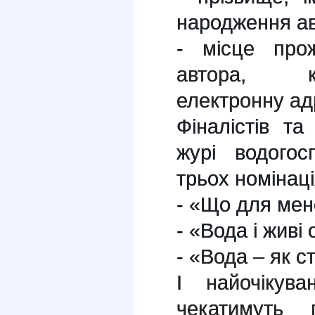
народження а
-
місце про
автора, к
електронну адр
Фіналістів т
журі водогос
трьох номінац
-
«Що для мен
-
«Вода і живі 
-
«Вода – як ст
І найочікув
чекатимуть 