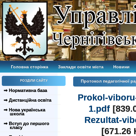
Головна сторінка
Заклади освіти міста
Новини
РОЗДІЛИ САЙТУ
Протокол педагогічної ра
⇒ Нормативна база
Prokol-viboru
⇒ Дистанційна освіта
1.pdf
[839.
⇒ Нова українська
школа
Rezultat-vib
⇒ Вступ до першого
класу
[671.26 