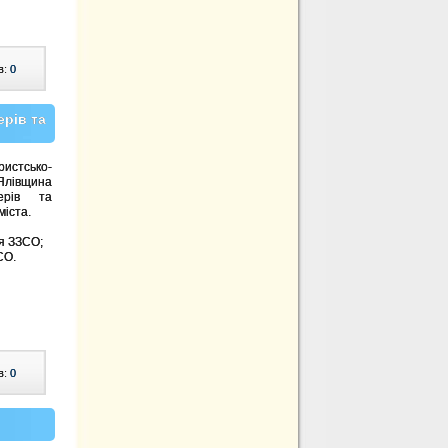
в:
0
рів та
ристсько-
 Ялівщина
ерів та
міста.
ля ЗЗСО;
СО.
в:
0