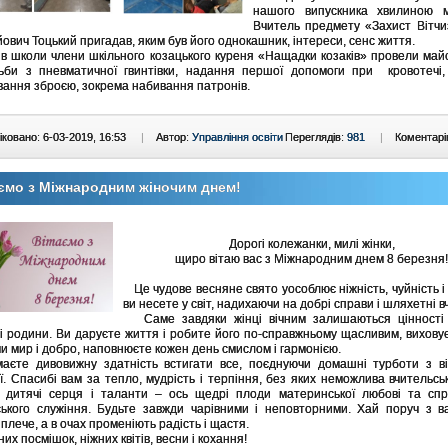
нашого випускника хвилиною м
Вчитель предмету «Захист Вітчи
ович Тоцький пригадав, яким був його однокашник, інтереси, сенс життя.
ів школи члени шкільного козацького куреня «Нащадки козаків» провели май
льби з пневматичної гвинтівки, надання першої допомоги при кровотечі,
вання зброєю, зокрема набивання патронів.
ковано: 6-03-2019, 16:53
|
Автор:
Управління освіти
Переглядів:
981
|
Коментарі
ємо з Міжнародним жіночим днем!
Дорогі колежанки, милі жінки,
щиро вітаю вас з Міжнародним днем 8 березня!
Це чудове весняне свято уособлює ніжність, чуйність і к
ви несете у світ, надихаючи на добрі справи і шляхетні в
Саме завдяки жінці вічним залишаються цінності 
 і родини. Ви даруєте життя і робите його по-справжньому щасливим, виховує
и мир і добро, наповнюєте кожен день смислом і гармонією.
те дивовижну здатність встигати все, поєднуючи домашні турботи з ві
ї. Спасибі вам за тепло, мудрість і терпіння, без яких неможлива вчительсь
і дитячі серця і таланти – ось щедрі плоди материнської любові та спр
ського служіння. Будьте завжди чарівними і неповторними. Хай поруч з 
плече, а в очах променіють радість і щастя.
х посмішок, ніжних квітів, весни і кохання!