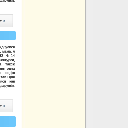
арунків.
в:
0
дбулися
, мама, я
 ДНЗ №14
нкурси,
а також
ьнят одна
ю подію
так і для
лися юні
арунків.
в:
0