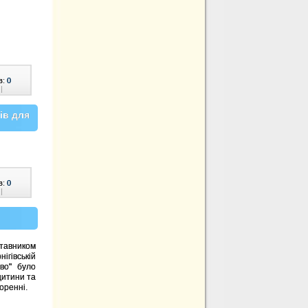
в:
0
|
ів для
в:
0
|
тавником
ігівській
во" було
дитини та
оренні.