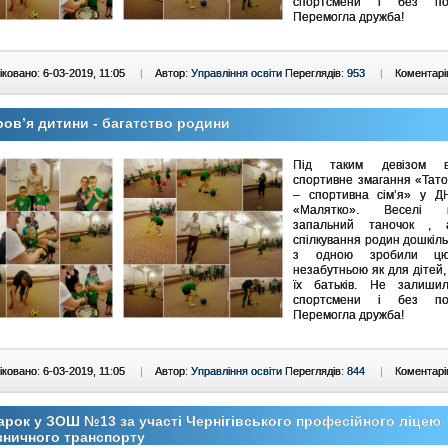
спортсмени і без под
Перемогла дружба!
ковано: 6-03-2019, 11:05
|
Автор:
Управління освіти
Переглядів:
953
|
Коментарі
ов’я дитини - багатство родини
Під таким девізом ві
спортивне змагання «Тато
– спортивна сім’я» у
«Малятко». Веселі ко
запальний таночок , 
спілкування родин дошкіл
з одною зробили ц
незабутньою як для дітей, 
їх батьків. Не залиши
спортсмени і без под
Перемогла дружба!
ковано: 6-03-2019, 11:05
|
Автор:
Управління освіти
Переглядів:
844
|
Коментарі
рок у ЗОШ №13 за участі Чернігівського професійного ліцею
зничного транспорту