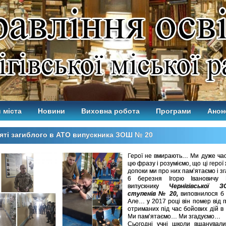
 міста
Новини
Виховна робота
Програми
Анон
яті загиблого в АТО випускника ЗОШ № 20
Герої не вмирають… Ми дуже час
цю фразу і розуміємо, що ці герої
допоки ми про них пам’ятаємо і з
6 березня Ігорю Івановичу 
випускнику
Чернігівської З
ступенів № 20,
виповнилося б 
Але… у 2017 році він помер від 
отриманих під час бойових дій в 
Ми пам’ятаємо… Ми згадуємо…
Сьогодні учні школи вшанували