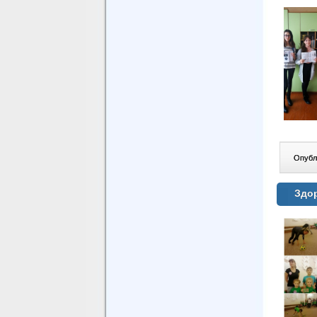
Опублі
Здор