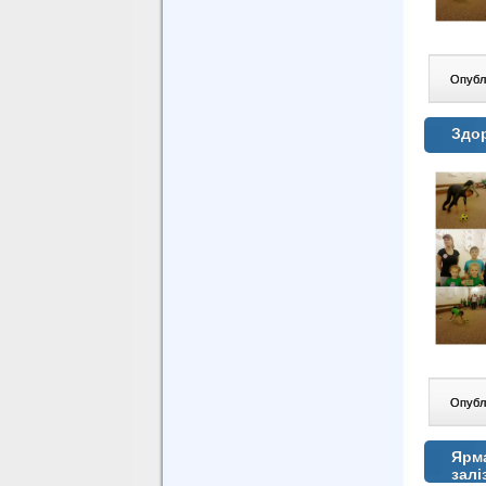
Опублі
Здор
Опублі
Ярма
залі