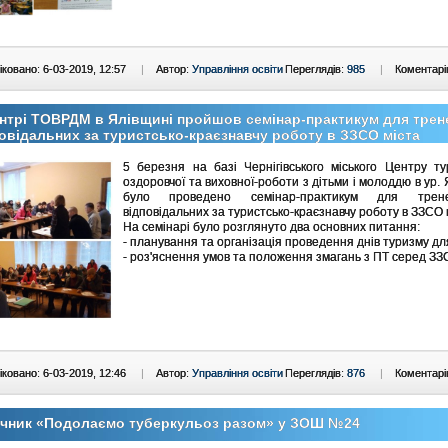
ковано: 6-03-2019, 12:57
|
Автор:
Управління освіти
Переглядів:
985
|
Коментарі
нтрі ТОВРДМ в Ялівщині пройшов семінар-практикум для трене
овідальних за туристсько-краєзнавчу роботу в ЗЗСО міста
5 березня на базі Чернігівського міського Центру ту
оздоровчої та виховної-роботи з дітьми і молоддю в ур.
було проведено семінар-практикум для трен
відповідальних за туристсько-краєзнавчу роботу в ЗЗСО 
На семінарі було розглянуто два основних питання:
- планування та організація проведення днів туризму д
- роз'яснення умов та положення змагань з ПТ серед ЗЗ
ковано: 6-03-2019, 12:46
|
Автор:
Управління освіти
Переглядів:
876
|
Коментарі
ячник «Подолаємо туберкульоз разом» у ЗОШ №24