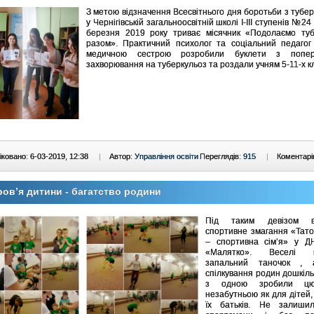
З метою відзначення Всесвітнього дня боротьби з тубе
у Чернігівській загальноосвітній школі І-ІІІ ступенів №24
березня 2019 року триває місячник «Подолаємо туб
разом». Практичний психолог та соціальний педагог
медичною сестрою розробили буклети з попер
захворювання на туберкульоз та роздали учням 5-11-х кл
ковано: 6-03-2019, 12:38
|
Автор:
Управління освіти
Переглядів:
915
|
Коментарі
ов’я дитини - багатство родини
Під таким девізом ві
спортивне змагання «Тато
– спортивна сім’я» у
«Малятко». Веселі ко
запальний таночок , 
спілкування родин дошкіл
з одною зробили ц
незабутньою як для дітей, 
їх батьків. Не залиши