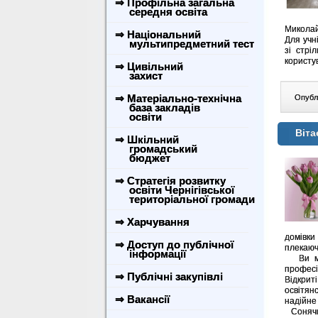
⇒ Профільна загальна
середня освіта
Миколай
⇒ Національний
Для учн
мультипредметний тест
зі стрі
користу
⇒ Цивільний
захист
⇒ Матеріально-технічна
Опублі
база закладів
освіти
Віта
⇒ Шкільний
громадський
бюджет
⇒ Стратегія розвитку
освіти Чернігівської
територіальної громади
⇒ Харчування
домівки
⇒ Доступ до публічної
плекаюч
інформації
Ви має
професі
⇒ Публічні закупівлі
Відкрит
освітян
⇒ Вакансії
надійне 
Сонячни