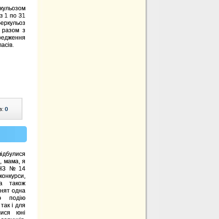
ркульозом
 з 1 по 31
еркульоз
 разом з
едження
асів.
в:
0
дбулися
, мама, я
 ДНЗ №14
нкурси,
а також
ьнят одна
ю подію
так і для
лися юні