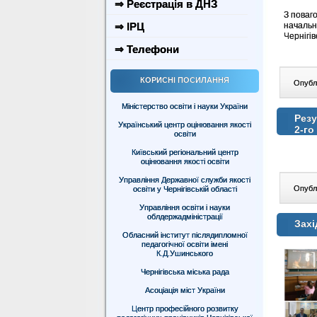
⇒ Реєстрація в ДНЗ
З поваг
⇒ ІРЦ
начальн
Черні
⇒ Телефони
КОРИСНІ ПОСИЛАННЯ
Опублі
Міністерство освіти і науки України
Резу
Український центр оцінювання якості
2-го
освіти
Київський регіональний центр
оцінювання якості освіти
Управління Державної служби якості
Опублі
освіти у Чернігівській області
Управління освіти і науки
облдержадміністрації
Захі
Обласний інститут післядипломної
педагогічної освіти імені
К.Д.Ушинського
Чернігівська міська рада
Асоціація міст України
Центр професійного розвитку