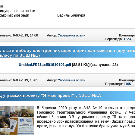
ою
ик управління освіти
гівської міської ради Василь Білогура
ковано: 6-03-2019, 14:00
|
Автор:
Управління освіти
Коментарі
Переглядів:
1223
льтати вибору електронних версій оригінал-макетів підручник
 класу по ЗОШ №17
Untitled.FR11.pdf01010101.pdf
[88.51 Kb] (cкачувань: 48)
ковано: 6-03-2019, 13:01
|
Автор:
Управління освіти
Коментарі
Переглядів:
1165
д у рамках проекту "Я маю право!" у ЗЗСО №19
5 березня 2019 року в ЗНЗ №19 спільно з предс
Головного територіального управління юстиції у Черн
області Черниш В.В. у рамках проекту "Я маю пра
проведено урок правовиховання на тему «Захист прав 
протидія насильству». Учні активно брали участь у обгов