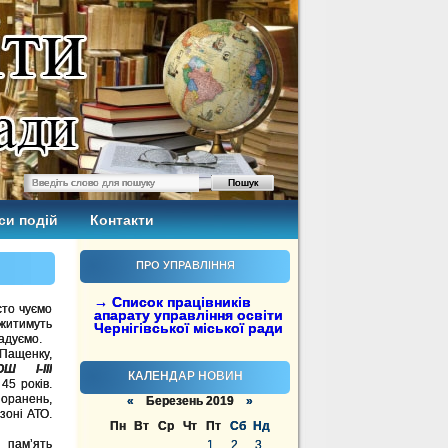
си подій
Контакти
ПРО УПРАВЛІННЯ
→ Список працівників
то чуємо
апарату управління освіти
 житимуть
Чернігівської міської ради
гадуємо.
Пащенку,
ОШ І-ІІІ
КАЛЕНДАР НОВИН
45 років.
поранень,
«
Березень 2019
»
зоні АТО.
Пн
Вт
Ср
Чт
Пт
Сб
Нд
 пам’ять
1
2
3