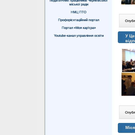
педагогічних працівників Чернігівської
міської ради
НМЦ ПТО
Профорієнтаційний портал
Опублі
Портал «Моя кар’єра»
У Це
Youtube-канал управління освіти
відп
Опублі
Міс