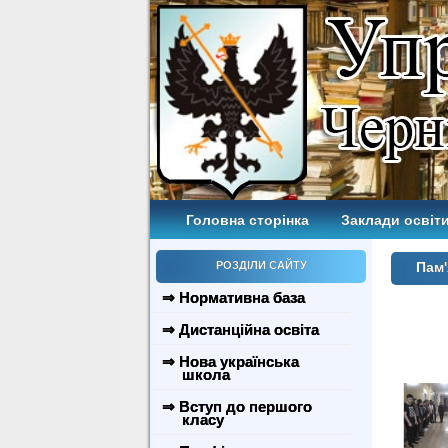
Головна сторінка
Заклади освіти
РОЗДІЛИ САЙТУ
Пам'
⇒ Нормативна база
⇒ Дистанційна освіта
⇒ Нова українська
школа
⇒ Вступ до першого
класу