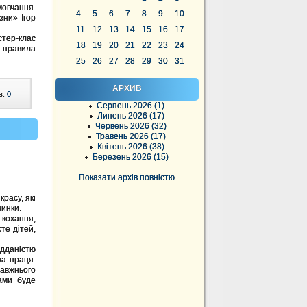
овчання.
4
5
6
7
8
9
10
зни» Ігор
11
12
13
14
15
16
17
стер-клас
18
19
20
21
22
23
24
 правила
25
26
27
28
29
30
31
АРХИВ
в:
0
Серпень 2026 (1)
Липень 2026 (17)
Червень 2026 (32)
Травень 2026 (17)
Квітень 2026 (38)
Березень 2026 (15)
Показати архів повністю
расу, які
чинки.
кохання,
те дітей,
дданістю
ка праця.
авжнього
вами буде