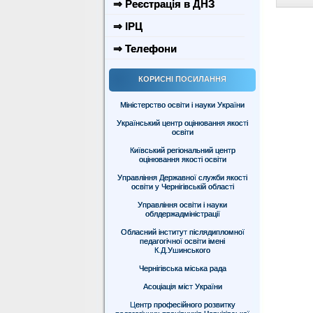
⇒ Реєстрація в ДНЗ
⇒ ІРЦ
⇒ Телефони
КОРИСНІ ПОСИЛАННЯ
Міністерство освіти і науки України
Український центр оцінювання якості
освіти
Київський регіональний центр
оцінювання якості освіти
Управління Державної служби якості
освіти у Чернігівській області
Управління освіти і науки
облдержадміністрації
Обласний інститут післядипломної
педагогічної освіти імені
К.Д.Ушинського
Чернігівська міська рада
Асоціація міст України
Центр професійного розвитку