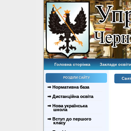
Головна сторінка
Заклади освіти
РОЗДІЛИ САЙТУ
Свят
⇒ Нормативна база
⇒ Дистанційна освіта
⇒ Нова українська
школа
⇒ Вступ до першого
класу