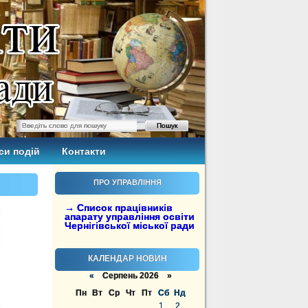
си подій
Контакти
ПРО УПРАВЛІННЯ
→ Список працівників
апарату управління освіти
Чернігівської міської ради
КАЛЕНДАР НОВИН
«
Серпень 2026 »
Пн
Вт
Ср
Чт
Пт
Сб
Нд
1
2