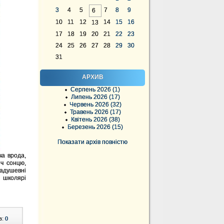
3
4
5
7
8
9
6
10
11
12
14
15
16
13
17
18
19
20
21
22
23
24
25
26
27
28
29
30
31
АРХИВ
Серпень 2026 (1)
Липень 2026 (17)
Червень 2026 (32)
Травень 2026 (17)
Квітень 2026 (38)
Березень 2026 (15)
Показати архів повністю
ча врода,
іч сонцю,
Задушевні
 школярі
в:
0