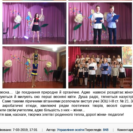
 весна… Це поєднання природне й органічне. Адже навесні розцвітає жіно
уються й милують око перші весняні квіти. Душа радіє, тягнеться назустр
Саме такими ліричними вітаннями розпочали виступ учні ЗОШ І-ІІІ ст. № 21. 
, акробатичні етюди, хвилюючі рядки поетичних творів, веселі сценки
ли своїм учителям, адже більшість з них – жінки...
я вам, наснаги, творчих злетів і родинного тепла, дорогі жінки- педагоги!
ковано: 7-03-2019, 17:01
|
Автор:
Управління освіти
Переглядів:
848
|
Коментарі