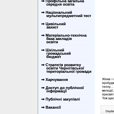
⇒ Профільна загальна
середня освіта
⇒ Національний
мультипредметний тест
⇒ Цивільний
захист
⇒ Матеріально-технічна
база закладів
освіти
⇒ Шкільний
громадський
бюджет
⇒ Стратегія розвитку
освіти Чернігівської
територіальної громади
⇒ Харчування
Жінка і
пробудж
теплу… 
⇒ Доступ до публічної
інформації
мелодії
присвяти
Тож щаст
⇒ Публічні закупівлі
⇒ Вакансії
Опублі