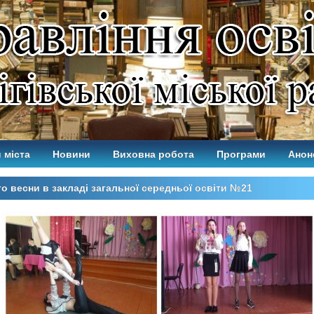
 міста
Новини
Виховна робота
Програми
Анон
о весни в закладі загальної середньої освіти №21