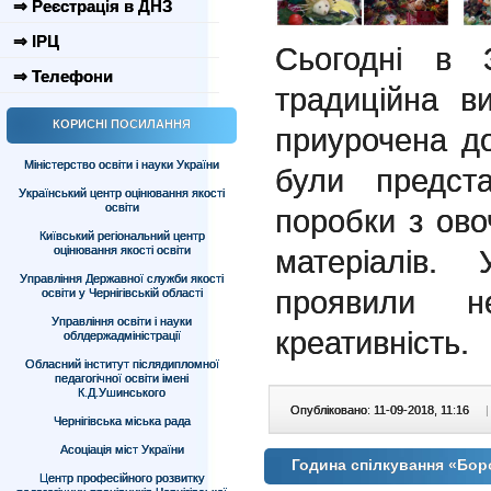
⇒ Реєстрація в ДНЗ
⇒ ІРЦ
Сьогодні 
⇒ Телефони
традиційна в
КОРИСНІ ПОСИЛАННЯ
приурочена д
Міністерство освіти і науки України
були предста
Український центр оцінювання якості
освіти
поробки з ово
Київський регіональний центр
оцінювання якості освіти
матеріалів.
Управління Державної служби якості
проявили н
освіти у Чернігівській області
Управління освіти і науки
креативність.
облдержадміністрації
Обласний інститут післядипломної
педагогічної освіти імені
К.Д.Ушинського
Опубліковано: 11-09-2018, 11:16
|
Чернігівська міська рада
Асоціація міст України
Година спілкування «Бор
Центр професійного розвитку