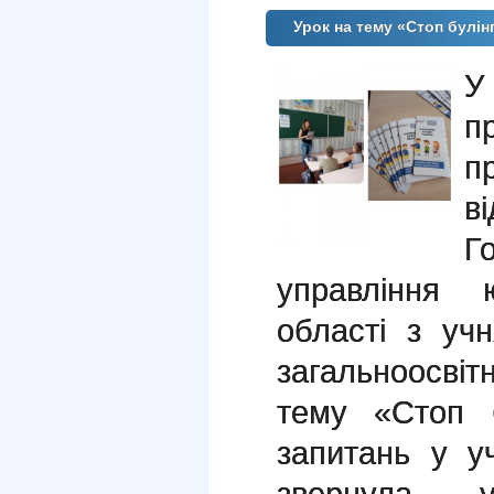
Урок на тему «Стоп булі
У
п
п
в
Г
управління ю
області з уч
загальноосвіт
тему «Стоп б
запитань у уч
звернула