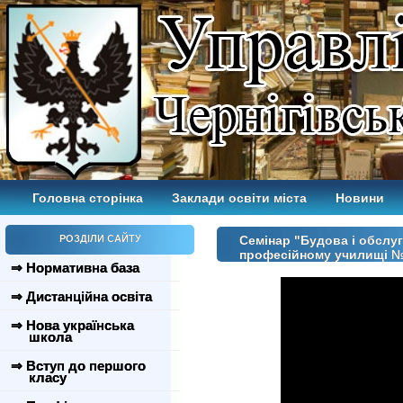
Головна сторінка
Заклади освіти міста
Новини
РОЗДІЛИ САЙТУ
Cемінар "Будова і обслу
професійному училищі 
⇒ Нормативна база
⇒ Дистанційна освіта
⇒ Нова українська
школа
⇒ Вступ до першого
класу