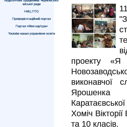
педагогічних працівників Чернігівської
міської ради
1
НМЦ ПТО
"З
Профорієнтаційний портал
Портал «Моя кар’єра»
с
Youtube-канал управління освіти
т
в
проекту «Я 
Новозаводсь
виконавчої с
Ярошенка 
Каратаєвськ
Хоміч Вікторії
та 10 класів.