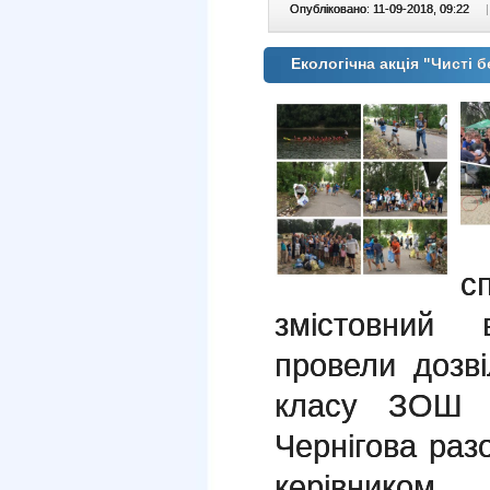
Опубліковано: 11-09-2018, 09:22
|
Екологічна акція "Чисті
с
змістовний 
провели дозв
класу ЗОШ 
Чернігова раз
керівнико