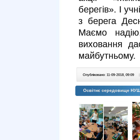
берегів». І учн
з берега Дес
Маємо надію
виховання да
майбутньому.
Опубліковано: 11-09-2018, 09:09
|
Освітнє середовище НУ