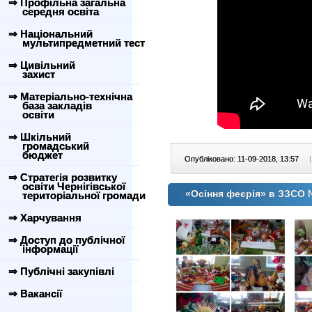
⇒ Профільна загальна
середня освіта
⇒ Національний
мультипредметний тест
⇒ Цивільний
захист
⇒ Матеріально-технічна
база закладів
освіти
⇒ Шкільний
громадський
бюджет
Опубліковано: 11-09-2018, 13:57
|
⇒ Стратегія розвитку
освіти Чернігівської
«Осіння феєрія» в ЗЗСО 
територіальної громади
⇒ Харчування
⇒ Доступ до публічної
інформації
⇒ Публічні закупівлі
⇒ Вакансії