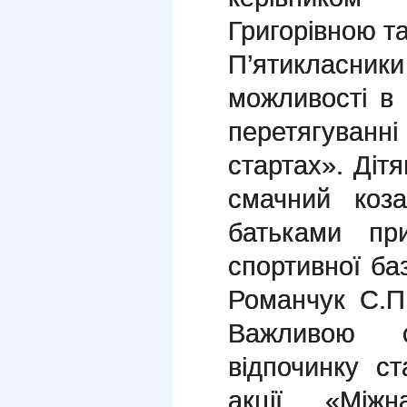
Григорівною т
П’ятикласн
можливості в 
перетягуван
стартах». Діт
смачний коза
батьками при
спортивної б
Романчук С.П.
Важливою с
відпочинку ст
акції «Між