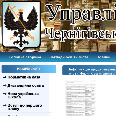
Головна сторінка
Заклади освіти міста
Новини
РОЗДІЛИ САЙТУ
Інформація щодо закупівл
міста Чернігова станом з 1
⇒ Нормативна база
⇒ Дистанційна освіта
⇒ Нова українська
школа
⇒ Вступ до першого
класу