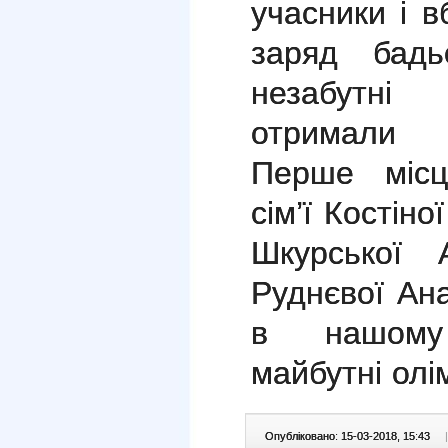
учасники і 
заряд бадь
незабутні
отримали н
Перше місц
сім’ї Костіно
Шкурської 
Руднєвої Ана
в нашому 
майбутні олім
Опубліковано: 15-03-2018, 15:43
|