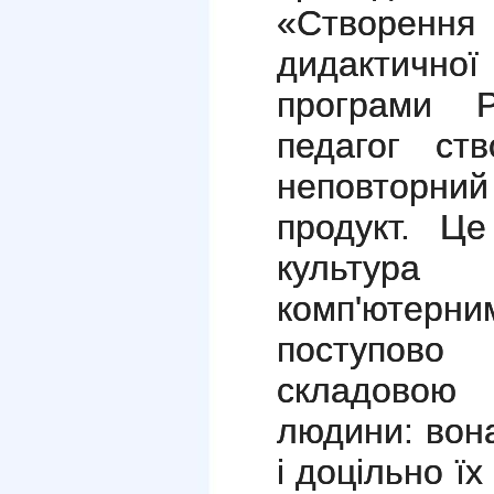
«Створен
дидактично
програми P
педагог ст
неповторн
продукт. Це
культур
комп'ютер
поступов
складовою 
людини: вон
і доцільно ї