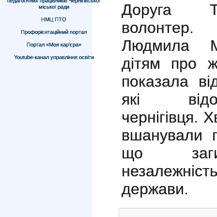
педагогічних працівників Чернігівської
Доруга Те
міської ради
НМЦ ПТО
волонтер.
Профорієнтаційний портал
Людмила Ми
Портал «Моя кар’єра»
Youtube-канал управління освіти
дітям про ж
показала ві
які відо
чернігівця. 
вшанували п
що заги
незалежніст
держави.