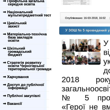
⇒ Профільна загальна
середня освіта
⇒ Національний
мультипредметний тест
Опубліковано: 16-03-2018, 16:02
|
⇒ Цивільний
захист
У ЗОШ № 5 проведений у
⇒ Матеріально-технічна
база закладів
освіти
У
⇒ Шкільний
в
громадський
бюджет
у
⇒ Стратегія розвитку
освіти Чернігівської
д
територіальної громади
⇒ Харчування
2018 року
⇒ Доступ до публічної
загальноосвіт
інформації
№ 5 прове
⇒ Публічні закупівлі
⇒ Вакансії
«Герої не в