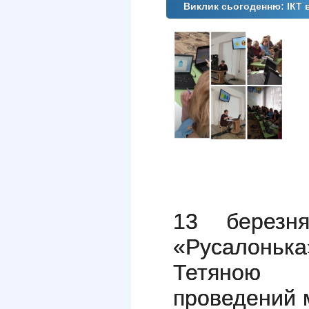
Виклик сьогоденню: ІКТ 
13 бере
«Русалоньк
Тетяною 
проведений м