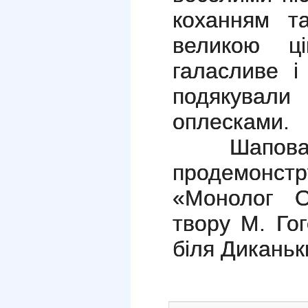
коханням т
великою ці
галасливе і
подякувал
оплесками.
Шаповал Д
продемонстр
«Монолог О
твору М. Го
біля Диканьк