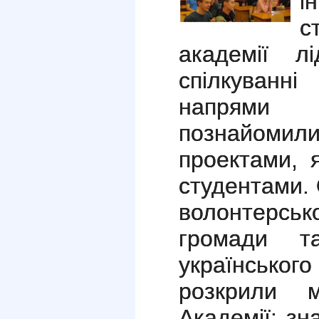
і
с
академії л
спілкуванн
напрями 
познайоми
проектами, 
студентами.
волонтерськ
громади т
українськог
розкрили м
Академії: зн