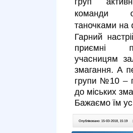
груп актив
команди оп
таночками на 
Гарний настрі
приємні п
учасницям за
змагання. А п
групи №10 – п
до міських зма
Бажаємо їм усп
Опубліковано: 15-03-2018, 15:19
|