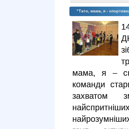
"Тато, мама, я - спортив
1
Д
з
т
мама, я – сп
команди стар
захватом з
найспритні
найрозумніши