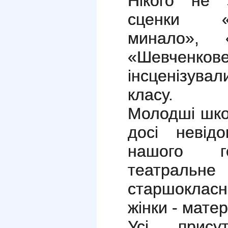
Нікого не 
сценки «
минало», 
«Шевченк
інсценізувал
класу.
Молодші шко
досі невідо
нашого ге
театра
старшокласн
жінки - матер
Усі прису