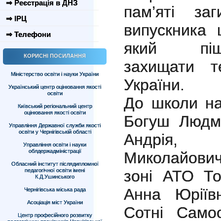
⇒ Реєстрація в ДНЗ
пам’яті за
⇒ ІРЦ
випускника 
⇒ Телефони
який піш
КОРИСНІ ПОСИЛАННЯ
захищати те
Міністерство освіти і науки України
України.
Український центр оцінювання якості
освіти
До школи на
Київський регіональний центр
оцінювання якості освіти
Богуш Людм
Управління Державної служби якості
освіти у Чернігівській області
Андрія,
Управління освіти і науки
облдержадміністрації
Миколайович
Обласний інститут післядипломної
педагогічної освіти імені
зоні АТО То
К.Д.Ушинського
Анна Юріїв
Чернігівська міська рада
Асоціація міст України
Сотні Самоо
Центр професійного розвитку