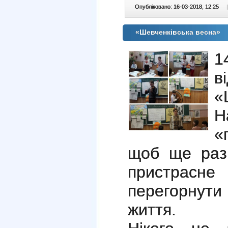
Опубліковано: 16-03-2018, 12:25
|
«Шевченківська весна»
1
в
«
Н
«
щоб ще раз 
пристрасне
перегорнути
життя.