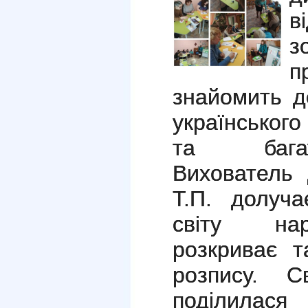
в
з
п
знайомить д
українського
та багат
Вихователь
Т.П. долуча
світу нар
розкриває т
розпису. С
поділилася