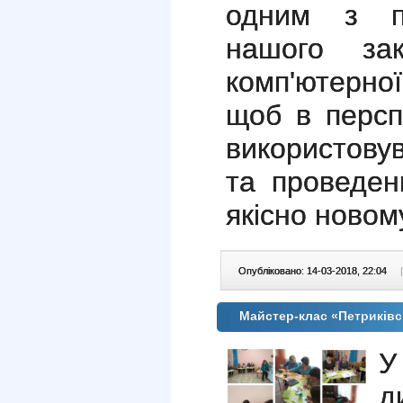
одним з п
нашого за
комп'ютерної
щоб в персп
використовув
та проведен
якісно новому
Опубліковано: 14-03-2018, 22:04
|
Майстер-клас «Петриків
У
д