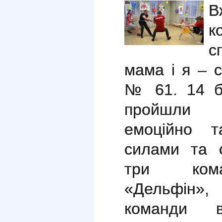
В
к
с
мама і я – 
№ 61. 14 б
пройшли 
емоційно т
силами та 
три кома
«Дельфін»,
команди в