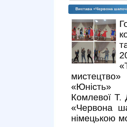
Вистава «Червона шапоч
Г
к
т
2
«
мистецтво» 
«Юність» 
Комлевої Т.
«Червона ш
німецькою м