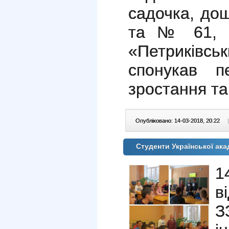
садочка, до
та № 61, п
«Петриківс
спонукав п
зростання т
Опубліковано: 14-03-2018, 20:22
|
Студенти Української ака
1
в