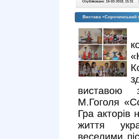
Опубліковано: 16-03-2018, 15:31
|
Вистава «Сорочинський
к
«
К
з
виставою 
М.Гоголя «С
Гра акторів
життя укр
веселими пі