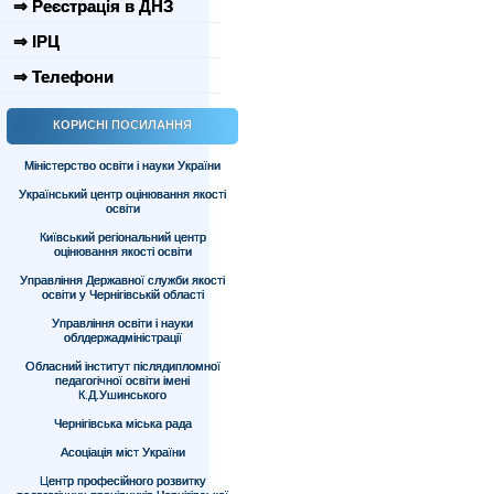
⇒ Реєстрація в ДНЗ
⇒ ІРЦ
⇒ Телефони
КОРИСНІ ПОСИЛАННЯ
Міністерство освіти і науки України
Український центр оцінювання якості
освіти
Київський регіональний центр
оцінювання якості освіти
Управління Державної служби якості
освіти у Чернігівській області
Управління освіти і науки
облдержадміністрації
Обласний інститут післядипломної
педагогічної освіти імені
К.Д.Ушинського
Чернігівська міська рада
Асоціація міст України
Центр професійного розвитку