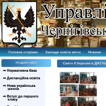
Головна сторінка
Заклади освіти міста
Новини
РОЗДІЛИ САЙТУ
Свято 8 березня в ДНЗ №
⇒ Нормативна база
⇒ Дистанційна освіта
⇒ Нова українська
школа
⇒ Вступ до першого
класу