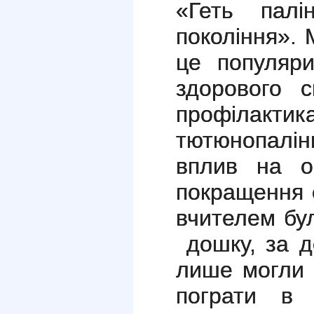
«Геть пал
покоління». 
це популяри
здорового с
профілак
тютюнопалі
вплив на ор
покращення 
вчителем бу
дошку, за д
лише могли 
пограти в р