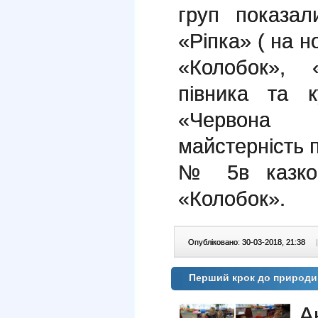
груп показал
«Ріпка» ( на н
«Колобок», 
півника та к
«Червона 
майстерність п
№ 5в казков
«Колобок».
Опубліковано: 30-03-2018, 21:38
|
Перший крок до природи
А