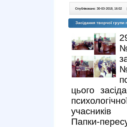
Опубліковано: 30-03-2018, 16:02
|
Засідання творчої групи 
2
№
з
№
п
цього засід
психологі
учасників 
Папки-перес