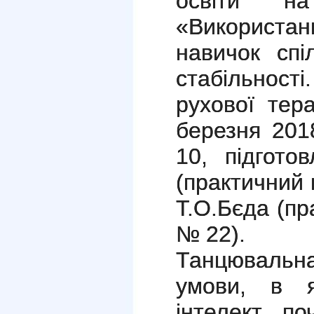
освіти на 
«Використан
навичок спі
стабільності
рухової тера
березня 201
10, підгот
(практичний
Т.О.Бєда (п
№ 22).
Танцюваль
умови, в я
інтелект, п