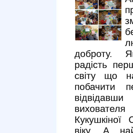
п
з
б
л
доброту. Як
радість пер
світу що н
побачити 
відвідавш
виховател
Кукушкіної 
віку. А на