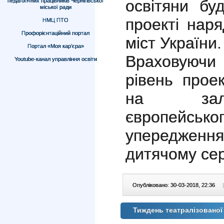
освітяни бу
педагогічних працівників Чернігівської
міської ради
проекті нар
НМЦ ПТО
Профорієнтаційний портал
міст України.
Портал «Моя кар’єра»
Враховуючи 
Youtube-канал управління освіти
рівень прое
на залу
європейс
упередже
дитячому се
Опубліковано: 30-03-2018, 22:36
|
Тиждень театралізованої