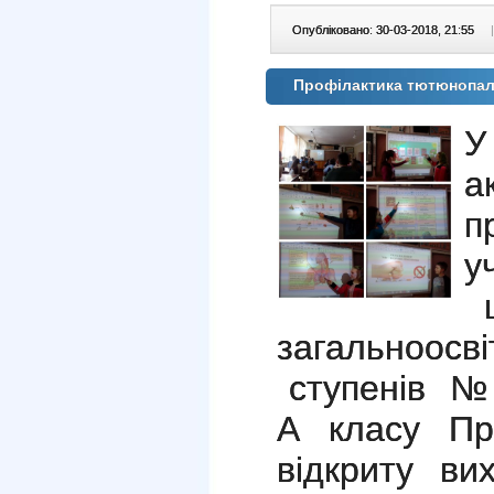
Опубліковано: 30-03-2018, 21:55
|
Профілактика тютюнопал
У
а
п
у
ц
загальноос
ступенів № 
А класу Пр
відкриту ви