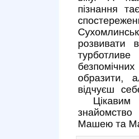
пізнання та
спостер
Сухомлинсь
розвивати 
турботли
безпомічних
образити, а
відчуєш себ
Цікавим 
знайомство
Машею та Ма