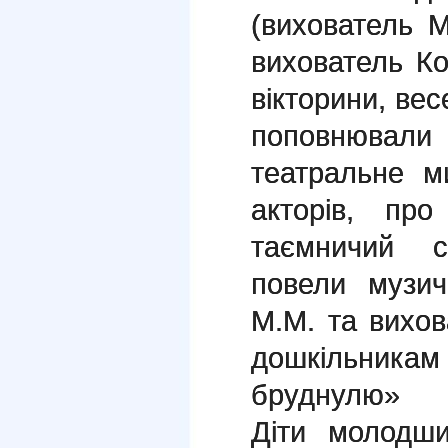
(вихователь М
вихователь Ко
вікторини, вес
поповнюва
театральне м
акторів, пр
таємничий с
повели музич
М.М. та вихов
дошкільникам
бруднулю»
Діти молодши