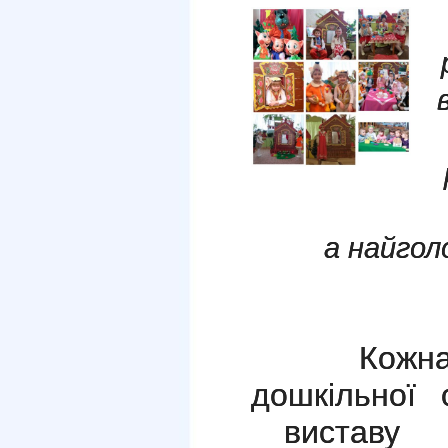
а найгол
Кожна вік
дошкільної
виставу з