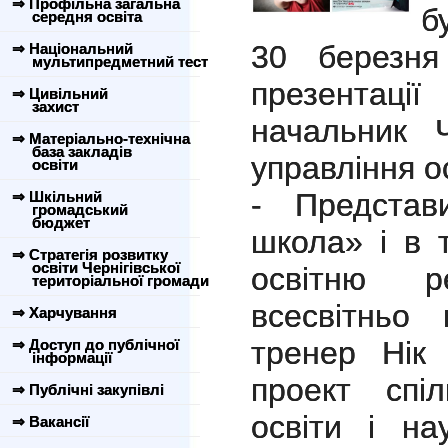
⇒ Профільна загальна
б
середня освіта
30 березня
⇒ Національний
мультипредметний тест
презентац
⇒ Цивільний
захист
начальник Ч
⇒ Матеріально-технічна
база закладів
управління о
освіти
- Представ
⇒ Шкільний
громадський
бюджет
школа» і в 
⇒ Стратегія розвитку
освіти Чернігівської
освітню р
територіальної громади
всесвітньо 
⇒ Харчування
тренер Нік 
⇒ Доступ до публічної
інформації
проект спі
⇒ Публічні закупівлі
освіти і на
⇒ Вакансії