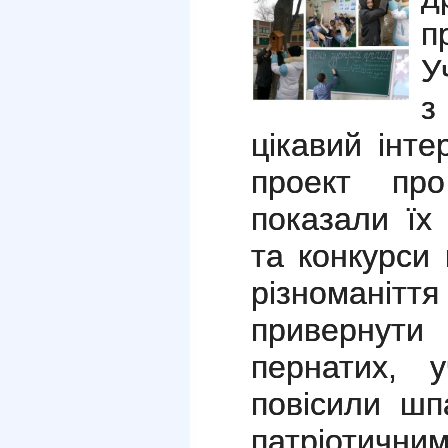
п
У
з
цікавий інт
проект пр
показали їх
та конкурси
різноманіття
привернут
пернатих, 
повісили шп
патріотични