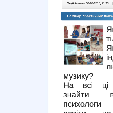
Опубліковано: 30-03-2018, 21:23
|
Семінар практичних псих
Я
т
і
л
музику?
На всі ці 
знайти ві
психологи 