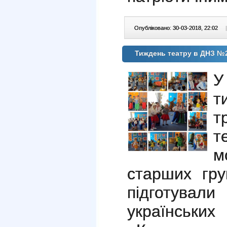
Опубліковано: 30-03-2018, 22:02
|
Тиждень театру в ДНЗ №2
У
т
т
т
м
старших гру
підготували
українськи