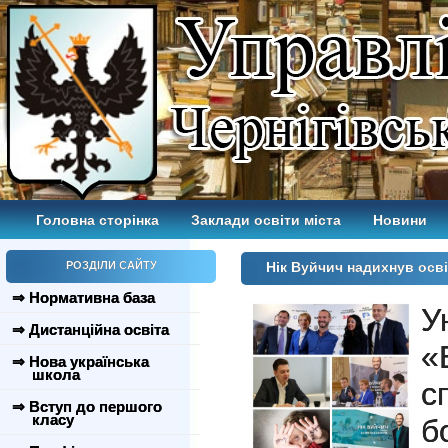
Головна сторінка
Заклади освіти міста
Новини
РОЗДІЛИ САЙТУ
Нік Вуйчич надихнув осві
⇒ Нормативна база
У
⇒ Дистанційна освіта
«
⇒ Нова українська
школа
с
⇒ Вступ до першого
класу
б