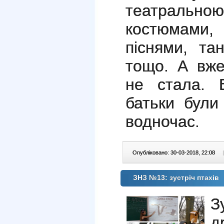
театраль
костюмами, 
піснями, та
тощо. А вже
не стала. В
батьки були
водночас.
Опубліковано: 30-03-2018, 22:08
|
ЗНЗ №13: зустріч птахів
З
д