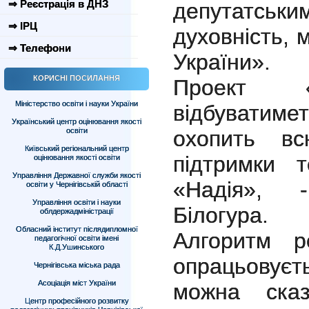
⇒ Реєстрація в ДНЗ
депутатськ
⇒ ІРЦ
духовність, 
⇒ Телефони
України».
КОРИСНІ ПОСИЛАННЯ
Проект «
Міністерство освіти і науки України
відбуватиме
Український центр оцінювання якості
освіти
охопить вс
Київський регіональний центр
підтримки 
оцінювання якості освіти
Управління Державної служби якості
«Надія», 
освіти у Чернігівській області
Управління освіти і науки
Білогура.
облдержадміністрації
Обласний інститут післядипломної
Алгоритм р
педагогічної освіти імені
К.Д.Ушинського
опрацьовує
Чернігівська міська рада
Асоціація міст України
можна сказ
Центр професійного розвитку