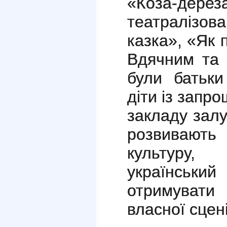
«Коза-дерез
театралізов
казка», «Як 
Вдячним та 
були батьки
діти із запр
закладу зал
розвивают
культуру,
українсь
отримуват
власної сцені