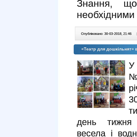
Знання, щ
необхідними 
Опубліковано: 30-03-2018, 21:46
|
«Театр для дошкільнят» 
У
№
р
3
т
день тижня 
весела і вод