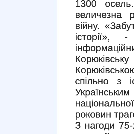
1300 осель
величезна р
війну. «Забу
історії», 
інформацій
Корюківськ
Корюківсь
спільно з 
Українс
національн
роковин траге
З нагоди 75-