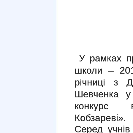
У рамках п
школи – 201
річниці з 
Шевченка 
конкурс в
Кобзареві».
Серед учні