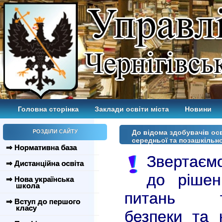
Головна сторінка
Заклади освіти міста
Новини
РОЗДІЛИ САЙТУ
До відома здобувачів осві
середньої та позашкільно
⇒ Нормативна база
Звертаємо
⇒ Дистанційна освіта
до рішен
⇒ Нова українська
школа
питань тех
⇒ Вступ до першого
класу
безпеки та 