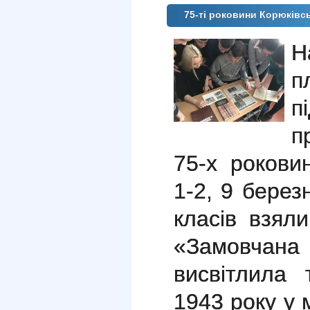
75-ті роковини Корюківсь
Н
п
п
75-х роковин
1-2, 9 берез
класів взял
«Замовчан
висвітлила 
1943 року у 