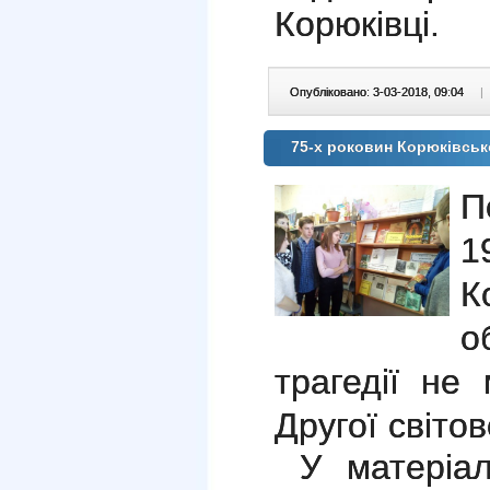
Корюківці.
Опубліковано: 3-03-2018, 09:04
|
75-х роковин Корюківсько
П
1
К
о
трагедії не
Другої світов
У матеріал