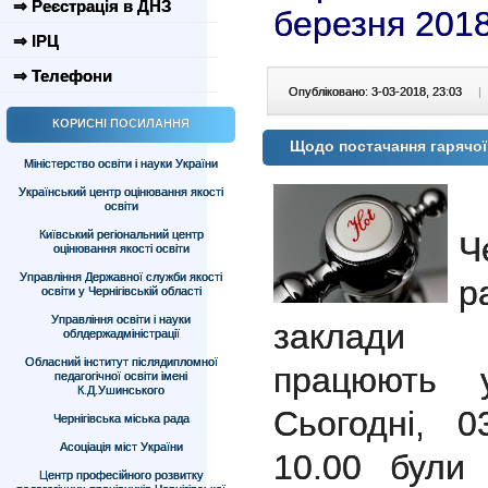
⇒ Реєстрація в ДНЗ
березня 2018
⇒ ІРЦ
⇒ Телефони
Опубліковано: 3-03-2018, 23:03
|
КОРИСНІ ПОСИЛАННЯ
Щодо постачання гарячої 
Міністерство освіти і науки України
Український центр оцінювання якості
освіти
Київський регіональний центр
Ч
оцінювання якості освіти
Управління Державної служби якості
р
освіти у Чернігівській області
Управління освіти і науки
заклади д
облдержадміністрації
Обласний інститут післядипломної
працюють 
педагогічної освіти імені
К.Д.Ушинського
Сьогодні, 0
Чернігівська міська рада
Асоціація міст України
10.00 були 
Центр професійного розвитку