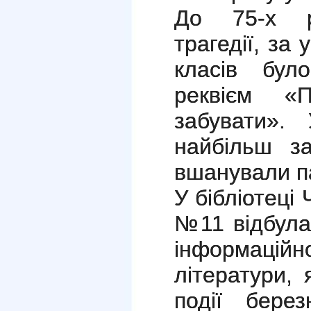
До 75-х ро
трагедії, за 
класів бул
реквієм 
забувати».
найбільш за
вшанували па
У бібліотеці 
№11 відбула
інформаційно
літератури, 
події бере