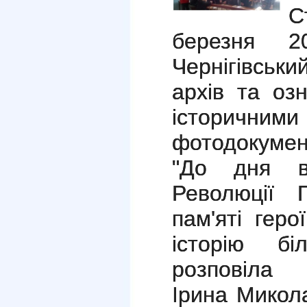
С
березня 2
Чернігівськ
архів та оз
історични
фотодокуме
"До дня вш
Революції Г
пам'яті геро
історію бі
розповіла 
Ірина Микола