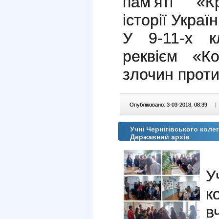
пам’яті «К
історії Украї
У 9-11-х к
реквієм «Ко
злочин проти
Опубліковано: 3-03-2018, 08:39
|
Учні Чернігівського коле
Державний архів
У
к
в