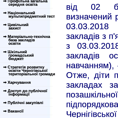
⇒ Профільна загальна
середня освіта
від 02 бе
⇒ Національний
визначений р
мультипредметний тест
03.03.2018
⇒ Цивільний
захист
закладів з п
⇒ Матеріально-технічна
база закладів
освіти
з 03.03.201
⇒ Шкільний
закладів о
громадський
бюджет
навчанням),
⇒ Стратегія розвитку
освіти Чернігівської
Отже, діти 
територіальної громади
⇒ Харчування
закладах за
⇒ Доступ до публічної
позашкі
інформації
підпорядков
⇒ Публічні закупівлі
⇒ Вакансії
Чернігівськ