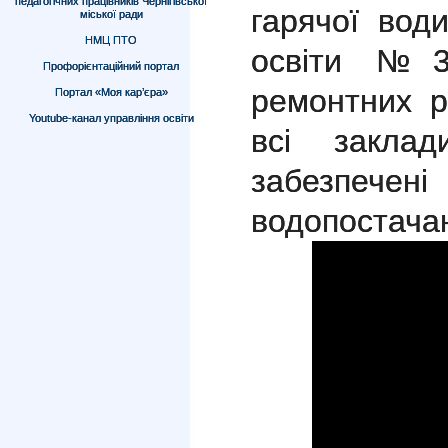
педагогічних працівників Чернігівської
гарячої вод
міської ради
НМЦ ПТО
освіти №3
Профорієнтаційний портал
ремонтних р
Портал «Моя кар’єра»
Youtube-канал управління освіти
всі заклад
забезп
водопостача