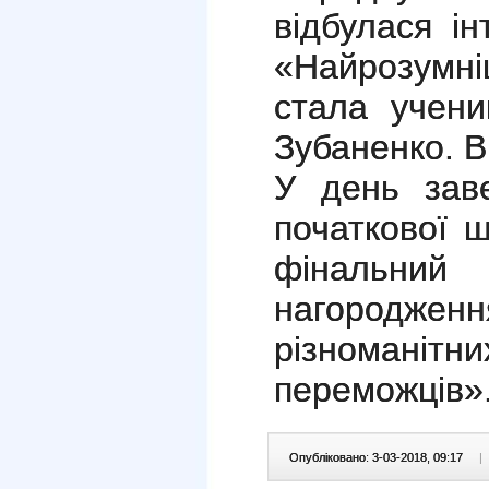
відбулася ін
«Найрозумн
стала учени
Зубаненко. В
У день зав
початкової 
фінальни
нагородж
різноманіт
переможців»
Опубліковано: 3-03-2018, 09:17
|