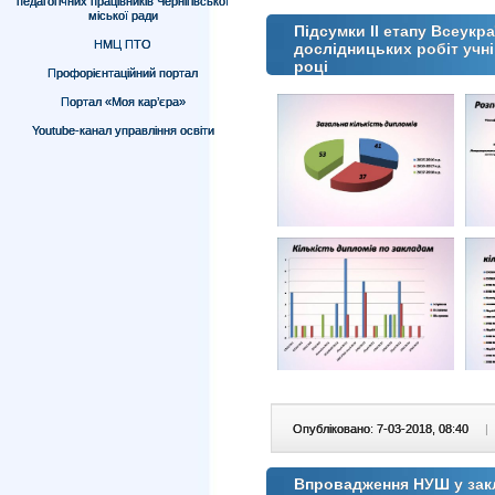
педагогічних працівників Чернігівської
міської ради
Підсумки ІІ етапу Всеукр
НМЦ ПТО
дослідницьких робіт учн
році
Профорієнтаційний портал
Портал «Моя кар’єра»
Youtube-канал управління освіти
Опубліковано: 7-03-2018, 08:40
|
Впровадження НУШ у закл