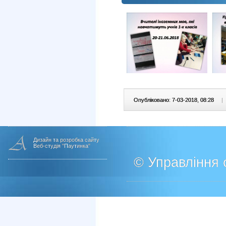
Опубліковано: 7-03-2018, 08:28
|
Дизайн та розробка сайту
Веб-студія "Паутинка"
© Управління о