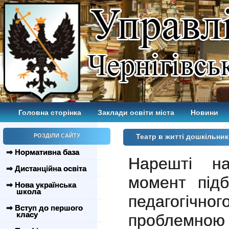
Головна сторінка
Заклади освіти міста
Новини
РОЗДІЛИ САЙТУ
Театр в житті дошкільни
⇒ Нормативна база
Нарешті на
⇒ Дистанційна освіта
момент підб
⇒ Нова українська
школа
педагогіч
⇒ Вступ до першого
класу
проблемною