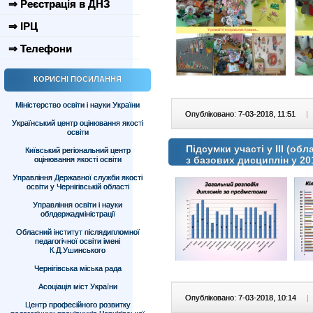
⇒ Реєстрація в ДНЗ
⇒ ІРЦ
⇒ Телефони
КОРИСНІ ПОСИЛАННЯ
Міністерство освіти і науки України
Опубліковано: 7-03-2018, 11:51
|
Український центр оцінювання якості
освіти
Підсумки участі у ІІІ (об
Київський регіональний центр
з базових дисциплін у 20
оцінювання якості освіти
Управління Державної служби якості
освіти у Чернігівській області
Управління освіти і науки
облдержадміністрації
Обласний інститут післядипломної
педагогічної освіти імені
К.Д.Ушинського
Чернігівська міська рада
Асоціація міст України
Опубліковано: 7-03-2018, 10:14
|
Центр професійного розвитку