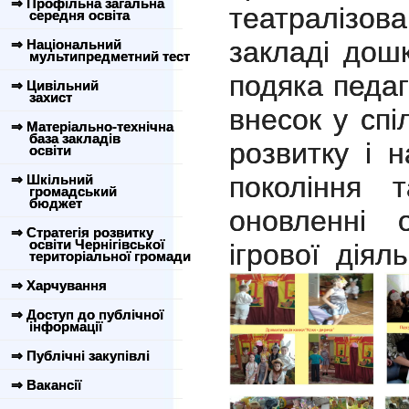
⇒ Профільна загальна
театралізова
середня освіта
закладі дошк
⇒ Національний
мультипредметний тест
подяка педа
⇒ Цивільний
захист
внесок у спі
⇒ Матеріально-технічна
база закладів
розвитку і 
освіти
покоління 
⇒ Шкільний
громадський
бюджет
оновленні о
⇒ Стратегія розвитку
освіти Чернігівської
ігрової діяль
територіальної громади
⇒ Харчування
⇒ Доступ до публічної
інформації
⇒ Публічні закупівлі
⇒ Вакансії