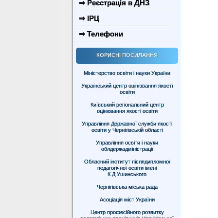
⇒ Реєстрація в ДНЗ
⇒ ІРЦ
⇒ Телефони
КОРИСНІ ПОСИЛАННЯ
Міністерство освіти і науки України
Український центр оцінювання якості
освіти
Київський регіональний центр
оцінювання якості освіти
Управління Державної служби якості
освіти у Чернігівській області
Управління освіти і науки
облдержадміністрації
Обласний інститут післядипломної
педагогічної освіти імені
К.Д.Ушинського
Чернігівська міська рада
Асоціація міст України
Центр професійного розвитку