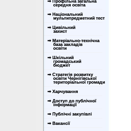
⇒ Профільна загальна
середня освіта
⇒ Національний
мультипредметний тест
⇒ Цивільний
захист
⇒ Матеріально-технічна
база закладів
освіти
⇒ Шкільний
громадський
бюджет
⇒ Стратегія розвитку
освіти Чернігівської
територіальної громади
⇒ Харчування
⇒ Доступ до публічної
інформації
⇒ Публічні закупівлі
⇒ Вакансії