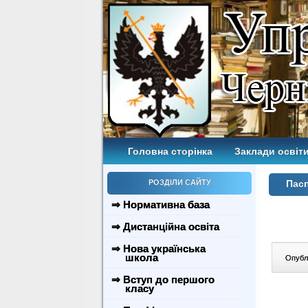
Головна сторінка
Заклади освіти
РОЗДІЛИ САЙТУ
Пасп
⇒ Нормативна база
⇒ Дистанційна освіта
⇒ Нова українська
школа
Опублі
⇒ Вступ до першого
класу