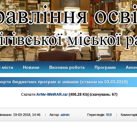
 міста
Новини
Виховна робота
Програми
Анон
орти бюджетних програм зі змінами (станом на 03.03.2018)
Скачати:
Arhiv-WinRAR.rar
[406.28 Kb] (cкачувань: 67)
ковано: 19-03-2018, 14:46
|
Автор:
admin
Переглядів:
919
|
Коментарі