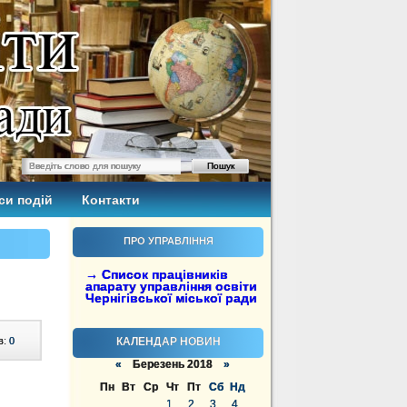
си подій
Контакти
ПРО УПРАВЛІННЯ
→ Список працівників
апарату управління освіти
Чернігівської міської ради
в:
0
КАЛЕНДАР НОВИН
«
Березень 2018
»
Пн
Вт
Ср
Чт
Пт
Сб
Нд
1
2
3
4