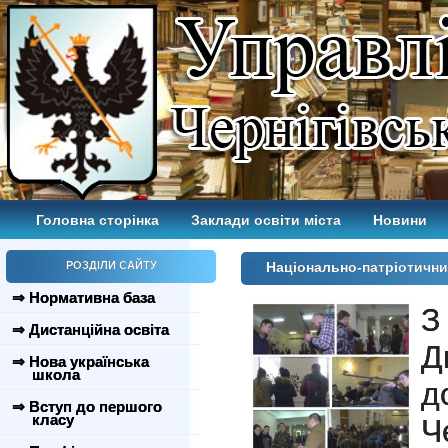
Головна сторінка
Заклади освіти міста
Новини
РОЗДІЛИ САЙТУ
Національно-патріотичн
⇒ Нормативна база
З
⇒ Дистанційна освіта
Д
⇒ Нова українська
школа
д
⇒ Вступ до першого
класу
Ч