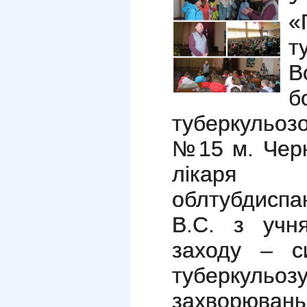
«
т
В
туберкульозо
№15 м. Черн
лікаря
облтубдисп
В.С. з учн
заходу – с
туберкульоз
захворювань