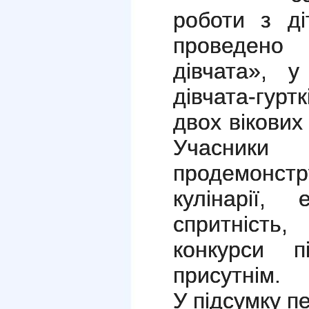
роботи з д
проведено
дівчата», 
дівчата-гур
двох вікових
Учасни
продемонст
кулінарії, 
спритність,
конкурси п
присутнім.
У підсумку п