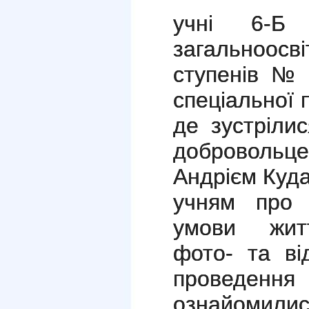
учні 6-Б к
загальноос
ступенів № 
спеціальної 
де зустріли
добровольц
Андрієм Куда
учням про н
умови житт
фото- та ві
проведе
ознайоми