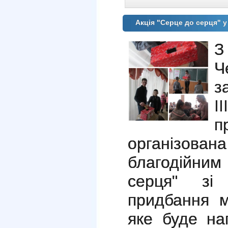
Акція "Серце до серця"
З
Ч
з
І
п
організов
благодійни
серця" зі
придбання м
яке буде на