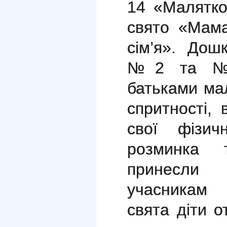
14 «Малятко
свято «Мама
сім’я». Дош
№2 та №4
батьками ма
спритності, 
свої фізич
розминка 
принесли 
учасникам 
свята діти 