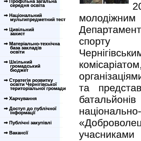
⇒ Профільна загальна
2
середня освіта
молодіжним
⇒ Національний
мультипредметний тест
Департамен
⇒ Цивільний
захист
спорту обл
⇒ Матеріально-технічна
база закладів
Чернігівськ
освіти
комісаріа
⇒ Шкільний
громадський
бюджет
організаціям
⇒ Стратегія розвитку
освіти Чернігівської
та предста
територіальної громади
батальй
⇒ Харчування
національн
⇒ Доступ до публічної
інформації
«Доброво
⇒ Публічні закупівлі
учасниками 
⇒ Вакансії