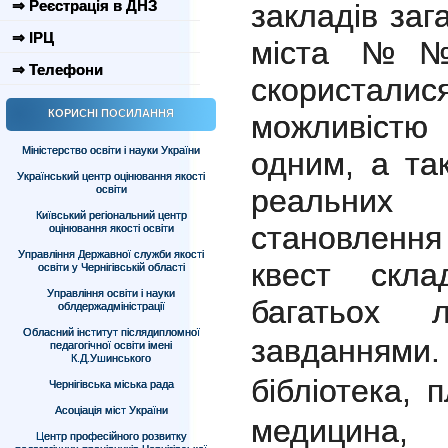
⇒ Реєстрація в ДНЗ
закладів заг
⇒ ІРЦ
міста №№
⇒ Телефони
скориста
КОРИСНІ ПОСИЛАННЯ
можливістю
Міністерство освіти і науки України
одним, а та
Український центр оцінювання якості
освіти
реальних 
Київський регіональний центр
становлення 
оцінювання якості освіти
Управління Державної служби якості
квест скла
освіти у Чернігівській області
Управління освіти і науки
багатьох 
облдержадміністрації
Обласний інститут післядипломної
завдання
педагогічної освіти імені
К.Д.Ушинського
бібліотека, 
Чернігівська міська рада
Асоціація міст України
медицина, 
Центр професійного розвитку