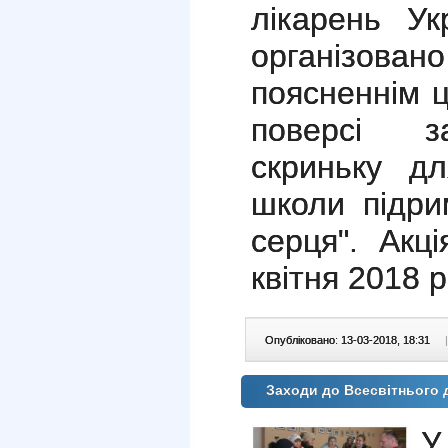
лікарень Ук
організова
поясненнім ц
поверсі з
скриньку дл
школи підри
серця". Акц
квітня 2018 р
Опубліковано: 13-03-2018, 18:31
|
Заходи до Всесвітнього 
У