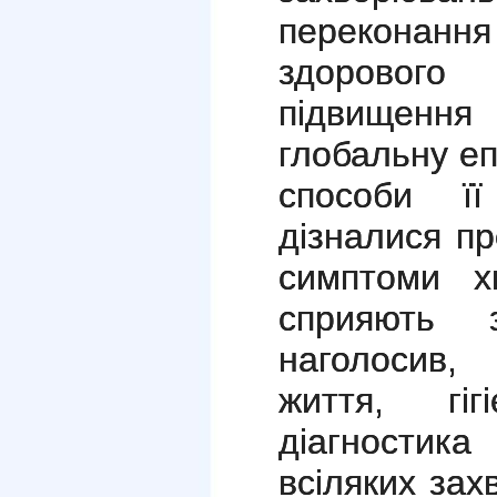
переконан
здоровог
підвищення 
глобальну еп
способи її
дізналися п
симптоми х
сприяють з
наголосив,
життя, гі
діагностика
всіляких за