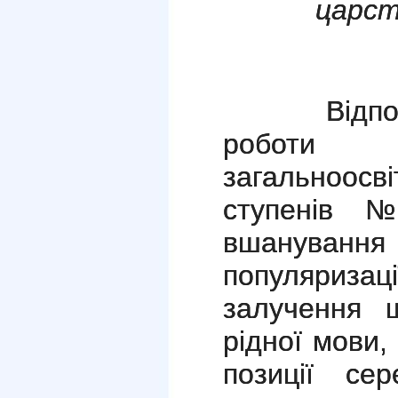
царст
Відповідн
роботи 
загальноос
ступенів
вшанування 
популяриза
залучення 
рідної мови,
позиції сер