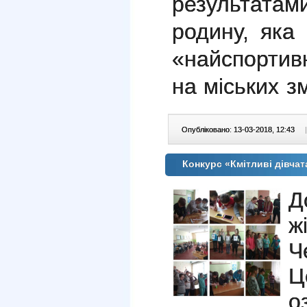
результатам
родину, яка
«найспортив
на міських з
Опубліковано: 13-03-2018, 12:43
|
Конкурс «Кмітливі дівча
Д
ж
Ч
Ц
о