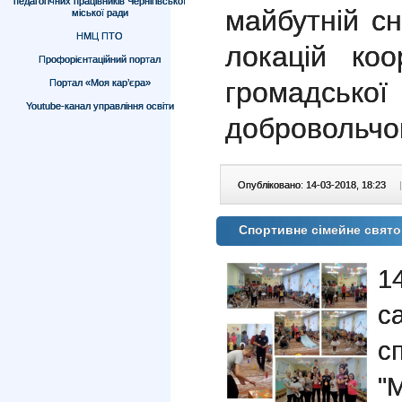
педагогічних працівників Чернігівської
майбутній сн
міської ради
НМЦ ПТО
локацій коо
Профорієнтаційний портал
громадськ
Портал «Моя кар’єра»
Youtube-канал управління освіти
добровольчо
Опубліковано: 14-03-2018, 18:23
|
Спортивне сімейне свято 
1
с
с
"