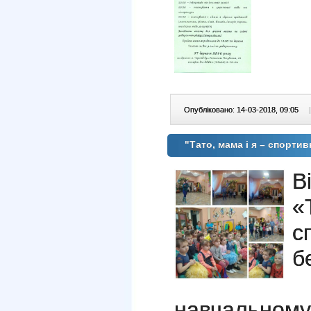
Опубліковано: 14-03-2018, 09:05
|
"Тато, мама і я – спорти
В
«
с
б
навчальному