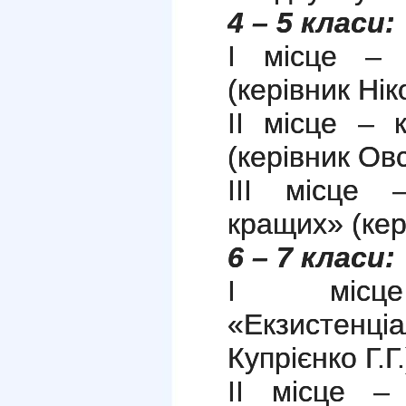
4 – 5 класи:
І місце – 
(керівник Нік
ІІ місце – 
(керівник Овс
ІІІ місце 
кращих» (кері
6 – 7 класи:
І місц
«Екзистен
Купрієнко Г.Г.
ІІ місце –