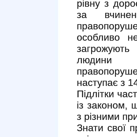
рівну з доро
за вчиненн
правопору
особливо не
загрожуют
людини
правопоруше
наступає з 14
Підлітки час
із законом, 
з різними пр
Знати свої п