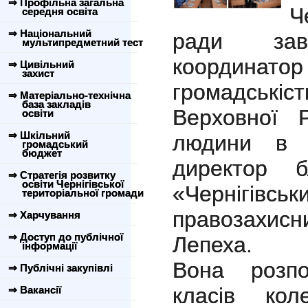
⇒ Профільна загальна
Ч
середня освіта
⇒ Національний
ради заві
мультипредметний тест
координа
⇒ Цивільний
захист
громадські
⇒ Матеріально-технічна
база закладів
Верховної 
освіти
⇒ Шкільний
людини в Че
громадський
бюджет
директор бл
⇒ Стратегія розвитку
освіти Чернігівської
«Черніг
територіальної громади
правозахи
⇒ Харчування
⇒ Доступ до публічної
Лепеха.
інформації
Вона розпо
⇒ Публічні закупівлі
класів кол
⇒ Вакансії