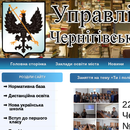
Головна сторінка
Заклади освіти міста
Новини
РОЗДІЛИ САЙТУ
Заняття на тему «Ти і по
⇒ Нормативна база
⇒ Дистанційна освіта
2
⇒ Нова українська
школа
Ч
⇒ Вступ до першого
класу
№