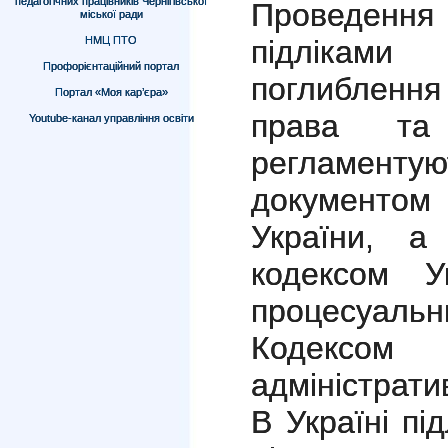
педагогічних працівників Чернігівської
Проведенн
міської ради
НМЦ ПТО
підлікам
Профорієнтаційний портал
поглибленн
Портал «Моя кар’єра»
права т
Youtube-канал управління освіти
регламен
документо
України, а
кодексом У
процесуальн
Кодексо
адміністрати
В Україні пі