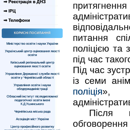
⇒ Реєстрація в ДНЗ
притяг
⇒ ІРЦ
адміністрат
⇒ Телефони
відповідал
КОРИСНІ ПОСИЛАННЯ
питання спі
Міністерство освіти і науки України
поліцією та 
Український центр оцінювання якості
освіти
під час тако
Київський регіональний центр
оцінювання якості освіти
Під час зуст
Управління Державної служби якості
із семи ані
освіти у Чернігівській області
Управління освіти і науки
поліція
», 
облдержадміністрації
Обласний інститут післядипломної
адміністра
педагогічної освіти імені
К.Д.Ушинського
Після пер
Чернігівська міська рада
Асоціація міст України
обговорення 
Центр професійного розвитку