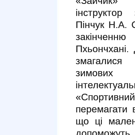
«Зайчик»
інструктор
Пінчук Н.А.
закінченню
Пхьончхані.
змагалися
зимових
інтелекту
«Спортивни
перемагати 
що ці мален
допоможут