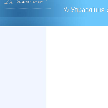
Веб-студія "Паутинка"
© Управління о