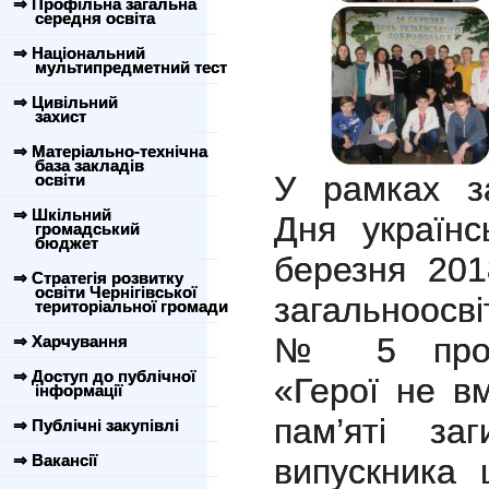
⇒ Профільна загальна
середня освіта
⇒ Національний
мультипредметний тест
⇒ Цивільний
захист
⇒ Матеріально-технічна
база закладів
У рамках за
освіти
⇒ Шкільний
Дня українс
громадський
бюджет
березня 201
⇒ Стратегія розвитку
освіти Чернігівської
загальноосвіт
територіальної громади
№ 5 прове
⇒ Харчування
⇒ Доступ до публічної
«Герої не в
інформації
пам’яті за
⇒ Публічні закупівлі
⇒ Вакансії
випускника 