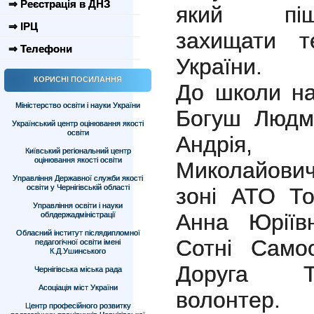
⇒ Реєстрація в ДНЗ
який піш
⇒ ІРЦ
захищати те
⇒ Телефони
України.
КОРИСНІ ПОСИЛАННЯ
До школи на
Міністерство освіти і науки України
Богуш Людм
Український центр оцінювання якості
освіти
Андрія,
Київський регіональний центр
оцінювання якості освіти
Миколайович
Управління Державної служби якості
освіти у Чернігівській області
зоні АТО То
Управління освіти і науки
Анна Юріїв
облдержадміністрації
Обласний інститут післядипломної
Сотні Самоо
педагогічної освіти імені
К.Д.Ушинського
Доруга Те
Чернігівська міська рада
Асоціація міст України
волонтер.
Центр професійного розвитку