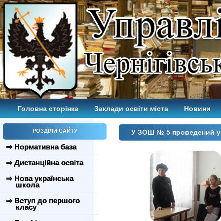
Головна сторінка
Заклади освіти міста
Новини
РОЗДІЛИ САЙТУ
У ЗОШ № 5 проведений у
⇒ Нормативна база
⇒ Дистанційна освіта
⇒ Нова українська
школа
⇒ Вступ до першого
класу