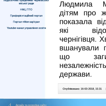
педагогічних працівників Чернігівської
Людмила Ми
міської ради
НМЦ ПТО
дітям про ж
Профорієнтаційний портал
показала ві
Портал «Моя кар’єра»
які відо
Youtube-канал управління освіти
чернігівця. 
вшанували п
що заги
незалежніст
держави.
Опубліковано: 16-03-2018, 15:31
|
Дизайн та розробка сайту