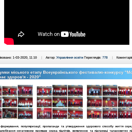
ковано: 1-03-2020, 11:10
|
Автор:
Управління освіти
Переглядів:
778
|
Коментарі
умки міського етапу Всеукраїнського фестивалю-конкурсу "М
ає здоров'я - 2020"
формування, популяризації, пропаганди та утвердження здорового способу життя сере
запобігання негативним проявам серед підлітків, виявленню та підтримці талановитих пі