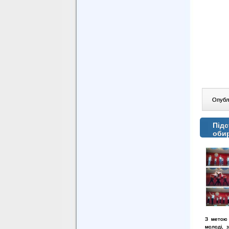
Опублі
Підс
обир
З метою 
молоді, 