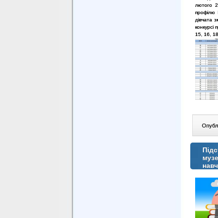
лютого 20
профілю 
дівчата з
конкурсі 
15, 16, 18
Опублі
Підс
музе
навч