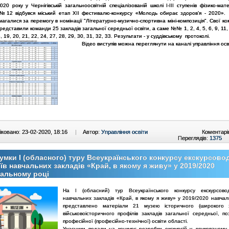
20 року у Чернігівській загальноосвітній спеціалізованій школі I-III ступенів фізико-ма
№12 відбувся міський етап XIІ фестивалю-конкурсу «Молодь обирає здоров’я - 2020».
магалися за перемогу в номінації "Літературно-музично-спортивна міні-композиція". Свої ко
представили команди 25 закладів загальної середньої освіти, а саме №№ 1, 2, 4, 5, 6, 9, 11, 
, 19, 20, 21, 22, 24, 27, 28, 29, 30, 31, 32, 33. Результати - у суддівському протоколі.
Відео виступів можна переглянути
на каналі управління осв
ковано: 23-02-2020, 18:16
|
Автор:
Управління освіти
Коментарі
Переглядів:
1375
умки І (обласного) туру Всеукраїнського конкурсу екскурсово
їв навчальних закладів «Край, в якому я живу» у 2019/2020
альному році
На І (обласний) тур Всеукраїнського конкурсу екскурсовод
навчальних закладів «Край, в якому я живу» у 2019/2020 навчал
представлено матеріали 21 музею історичного (широкого з
військовоісторичного профілів закладів загальної середньої, по
професійної (професійно-технічної) освіти області.
Учасники подали на конкурс розробки екскурсій у друкованому 