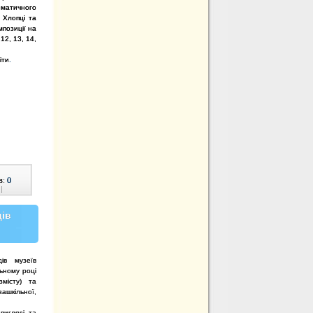
тематичного
 Хлопці та
мпозиції на
12, 13, 14,
іти
.
в:
0
|
дів
ів музеїв
ьному році
місту) та
зашкільної,
вигляді та