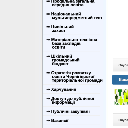
⇒ Профільна загальна
середня освіта
⇒ Національний
мультипредметний тест
⇒ Цивільний
захист
⇒ Матеріально-технічна
база закладів
освіти
⇒ Шкільний
громадський
бюджет
Опублі
⇒ Стратегія розвитку
освіти Чернігівської
Вака
територіальної громади
⇒ Харчування
⇒ Доступ до публічної
інформації
⇒ Публічні закупівлі
⇒ Вакансії
Опублі