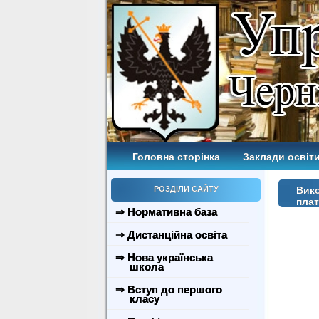
Головна сторінка
Заклади освіти
РОЗДІЛИ САЙТУ
Вико
пла
⇒ Нормативна база
⇒ Дистанційна освіта
⇒ Нова українська
школа
⇒ Вступ до першого
класу