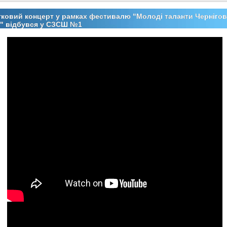
ковий концерт у рамках фестивалю "Молоді таланти Чернігов
0" відбувся у СЗСШ №1