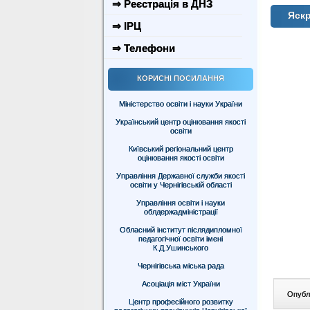
⇒ Реєстрація в ДНЗ
Яскр
⇒ ІРЦ
⇒ Телефони
КОРИСНІ ПОСИЛАННЯ
Міністерство освіти і науки України
Український центр оцінювання якості
освіти
Київський регіональний центр
оцінювання якості освіти
Управління Державної служби якості
освіти у Чернігівській області
Управління освіти і науки
облдержадміністрації
Обласний інститут післядипломної
педагогічної освіти імені
К.Д.Ушинського
Чернігівська міська рада
Асоціація міст України
Опублі
Центр професійного розвитку