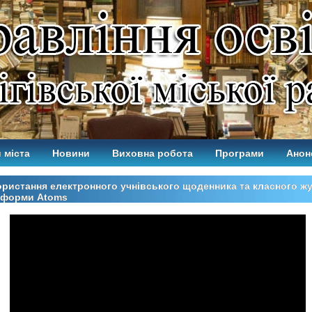
 міста
Новини
Виховна робота
Програми
Анон
ристання електронного учнівського щоденника та класного ж
тформи Atoms