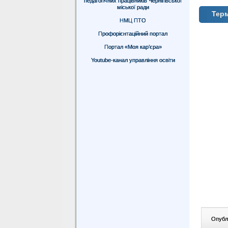
педагогічних працівників Чернігівської
міської ради
Тер
НМЦ ПТО
Профорієнтаційний портал
Портал «Моя кар’єра»
Youtube-канал управління освіти
Опублі