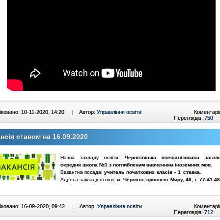
ковано: 10-11-2020, 14:20
|
Автор:
Управління освіти
Коментарі
Переглядів:
750
нсія станом на 16.09.2020
Назва закладу освіти:
Чернігівська спеціалізована загал
середня школа №1 з поглибленим вивченням іноземних мов.
Вакантна посада:
у
читель початкових класів
- 1 ставка.
Адреса закладу освіти:
м. Чернігів, проспект Миру, 40, т. 77-41-48
ковано: 16-09-2020, 09:42
|
Автор:
Управління освіти
Коментарі
Переглядів:
712