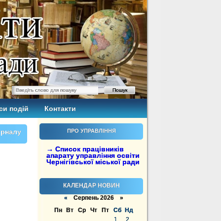
си подій
Контакти
урналу
ПРО УПРАВЛІННЯ
→ Список працівників
апарату управління освіти
Чернігівської міської ради
КАЛЕНДАР НОВИН
«
Серпень 2026 »
Пн
Вт
Ср
Чт
Пт
Сб
Нд
1
2