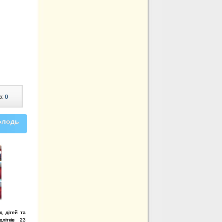
в:
0
олодь
д дітей та
длітків 23