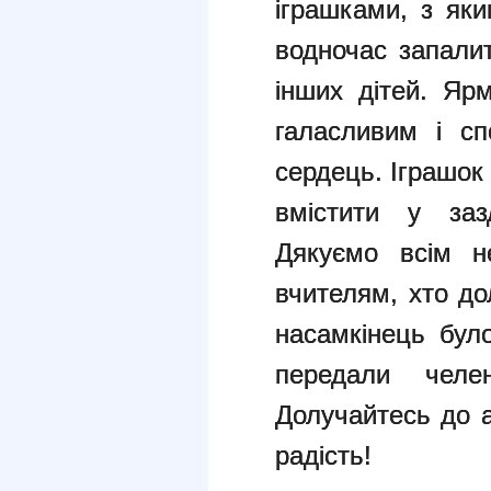
іграшками, з як
водночас запали
інших дітей. Яр
галасливим і с
сердець. Іграшок 
вмістити у зазд
Дякуємо всім н
вчителям, хто до
насамкінець було
передали че
Долучайтесь до а
радість!