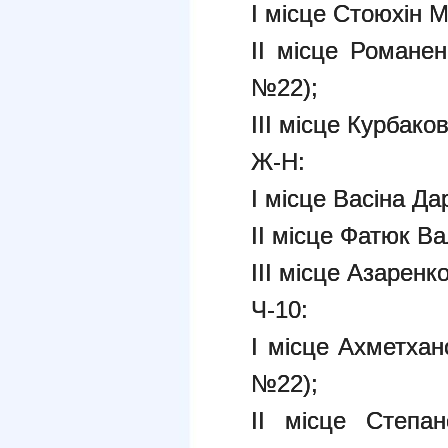
І місце Стоюхін
ІІ місце Романен
№22);
ІІІ місце Курбак
Ж-Н:
І місце Васіна Д
ІІ місце Фатюк В
ІІІ місце Азарен
Ч-10:
І місце Ахметхан
№22);
ІІ місце Степан