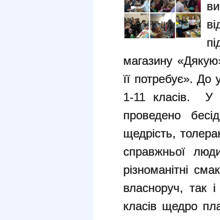
в
ві
п
магазину «Дякую»
її потребує». До 
1-11 класів. У 
проведено бесід
щедрість, толера
справжньої люди
різноманітні сма
власноруч, так і
класів щедро пл