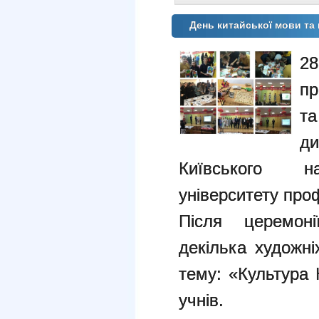
День китайської мови т
28
пр
та
ди
Київського нац
університету пр
Після церемоні
декілька художні
тему: «Культура 
учнів.