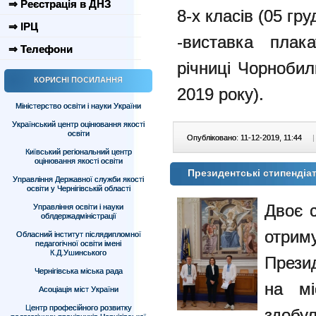
⇒ Реєстрація в ДНЗ
8-х класів (05 гру
⇒ ІРЦ
-виставка плака
⇒ Телефони
річниці Чорнобиль
КОРИСНІ ПОСИЛАННЯ
2019 року).
Міністерство освіти і науки України
Український центр оцінювання якості
освіти
Опубліковано: 11-12-2019, 11:44
|
Київський регіональний центр
оцінювання якості освіти
Президентські стипендіа
Управління Державної служби якості
освіти у Чернігівській області
Двоє с
Управління освіти і науки
облдержадміністрації
отри
Обласний інститут післядипломної
педагогічної освіти імені
К.Д.Ушинського
Прези
Чернігівська міська рада
на мі
Асоціація міст України
Центр професійного розвитку
здоб