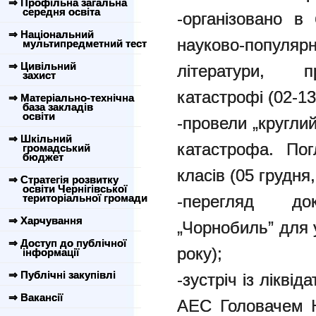
⇒ Профільна загальна
середня освіта
-організовано в 
⇒ Національний
науково-популяр
мультипредметний тест
⇒ Цивільний
літератури, п
захист
катастрофі (02-13
⇒ Матеріально-технічна
база закладів
освіти
-провели „кругли
⇒ Шкільний
катастрофа. Пог
громадський
бюджет
класів (05 грудня,
⇒ Стратегія розвитку
освіти Чернігівської
територіальної громади
-перегляд док
⇒ Харчування
„Чорнобиль” для у
⇒ Доступ до публічної
року);
інформації
⇒ Публічні закупівлі
-зустріч із лікві
⇒ Вакансії
АЕС Головачем 