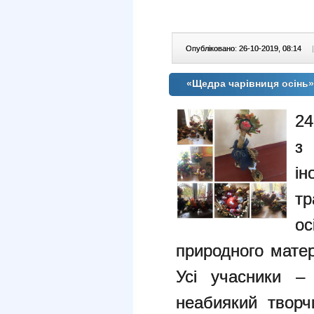
Опубліковано: 26-10-2019, 08:14
|
«Щедра чарівниця осінь»
24
з
і
т
ос
природного матер
Усі учасники –
неабиякий творч