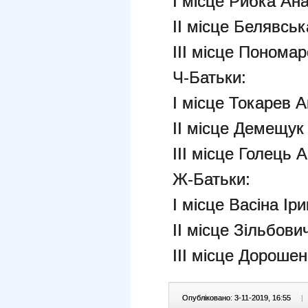
І місце Рибка Ан
ІІ місце Белявськ
ІІІ місце Понома
Ч-Батьки:
І місце Токарев А
ІІ місце Демещук
ІІІ місце Голець А
Ж-Батьки:
І місце Васіна Іри
ІІ місце Зільбови
ІІІ місце Дороше
Опубліковано: 3-11-2019, 16:55
|