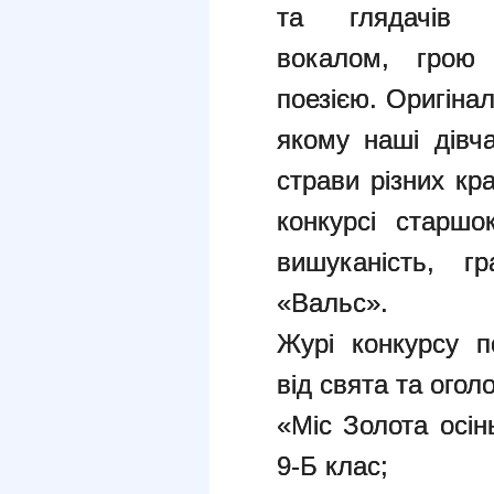
та глядачів х
вокалом, грою 
поезією. Оригіна
якому наші дівч
страви різних кр
конкурсі старшо
вишуканість, г
«Вальс».
Журі конкурсу п
від свята та огол
«Міс Золота осін
9-Б клас;