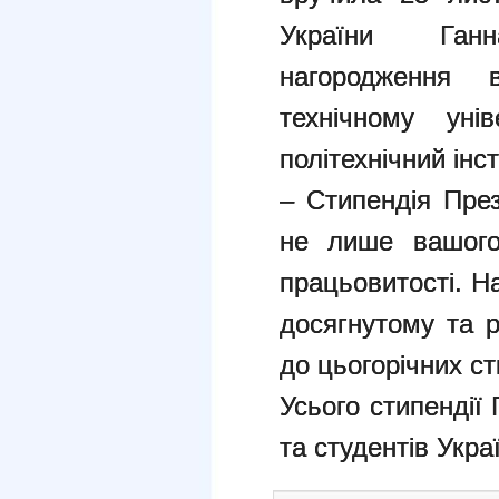
України Ган
нагородження 
технічному унів
політехнічний інст
– Стипендія Пре
не лише вашого
працьовитості. Н
досягнутому та р
до цьогорічних ст
Усього стипендії
та студентів Укра