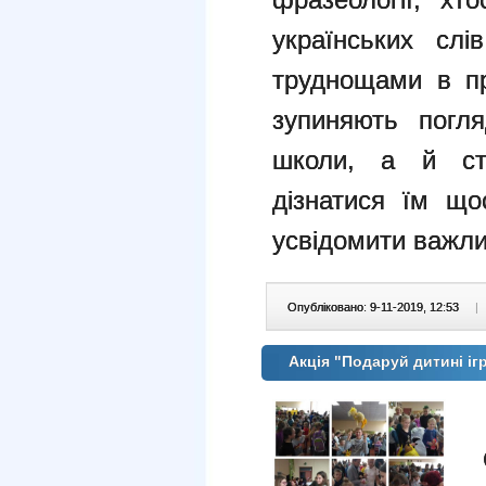
українських слі
труднощами в пр
зупиняють погл
школи, а й ста
дізнатися їм що
усвідомити важли
Опубліковано: 9-11-2019, 12:53
|
Акція "Подаруй дитині і
5
С