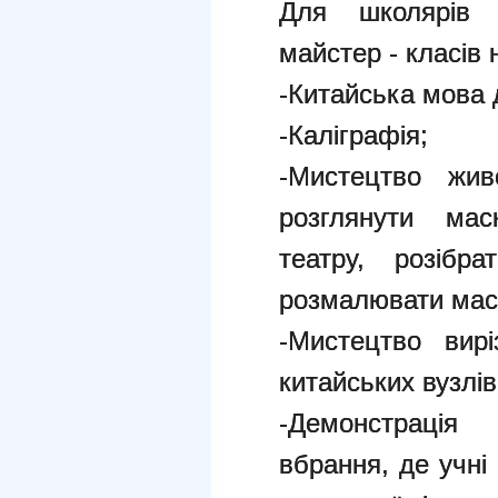
Для школярів б
майстер - класів 
-Китайська мова 
-Каліграфія;
-Мистецтво жив
розглянути мас
театру, розібр
розмалювати мас
-Мистецтво вир
китайських вузлів
-Демонстрація 
вбрання, де учні