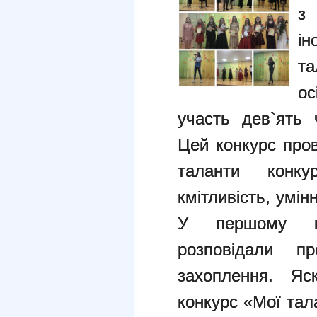
з
ін
та
ос
участь дев`ять 
Цей конкурс про
таланти конкур
кмітливість, умін
У першому ко
розповідали п
захоплення. Яс
конкурс «Мої тал