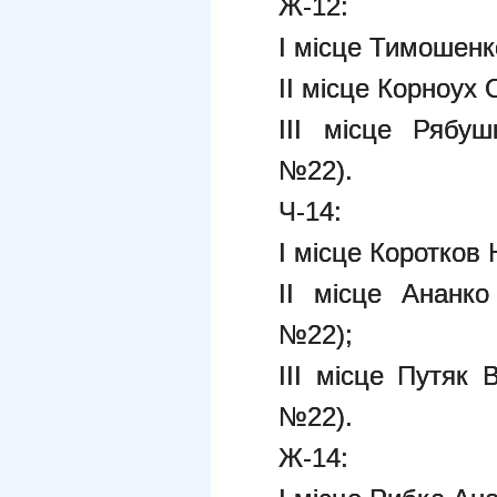
Ж-12:
І місце Тимошен
ІІ місце Корноу
ІІІ місце Рябуш
№22).
Ч-14:
І місце Коротков
ІІ місце Ананко
№22);
ІІІ місце Путяк 
№22).
Ж-14: