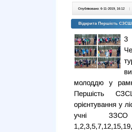
Опубліковано: 6-11-2019, 16:12
|
Відкрита Першість СЗСШ 
3
Ч
т
в
молоддю у рамка
Першість СЗ
орієнтування у л
учні ЗЗС
1,2,3,5,7,12