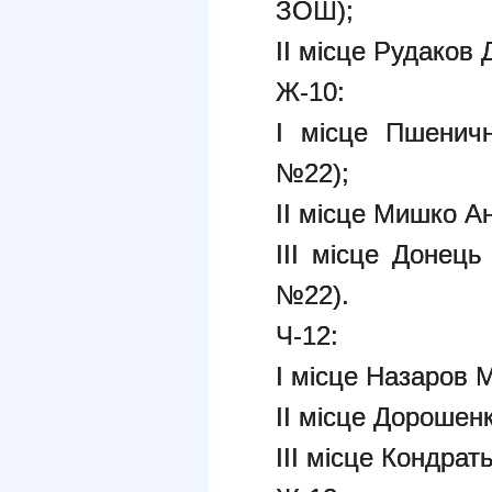
ЗОШ);
ІІ місце Рудаков
Ж-10:
І місце Пшеничн
№22);
ІІ місце Мишко А
ІІІ місце Донець
№22).
Ч-12:
І місце Назаров 
ІІ місце Дорошен
ІІІ місце Кондра