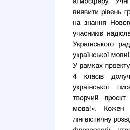
атмосферу. Учн
виявити рівень г
на знання Новог
учасників надісл
Українського ра
української мови!
У рамках проекту
4 класів долу
української пи
творчий проєкт
мова!». Кожен 
лінгвістичну розві
фразеології, хт