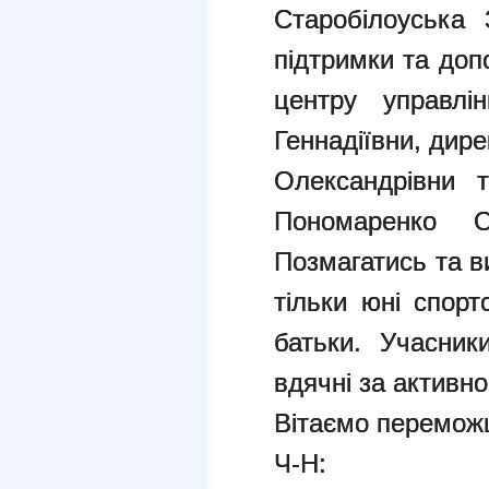
Старобілоуська
підтримки та доп
центру управлі
Геннадіївни, ди
Олександрівни т
Пономаренко О
Позмагатись та в
тільки юні спорт
батьки. Учасник
вдячні за активн
Вітаємо переможц
Ч-Н: