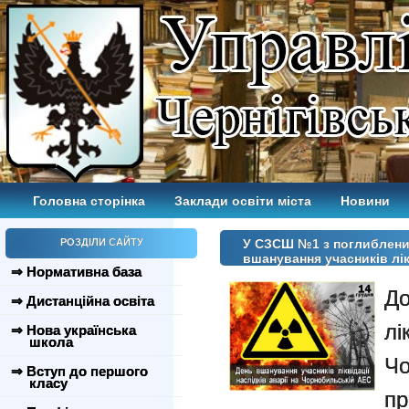
Головна сторінка
Заклади освіти міста
Новини
РОЗДІЛИ САЙТУ
У СЗCШ №1 з поглиблени
вшанування учасників лік
⇒ Нормативна база
Д
⇒ Дистанційна освіта
лі
⇒ Нова українська
школа
Чо
⇒ Вступ до першого
класу
пр