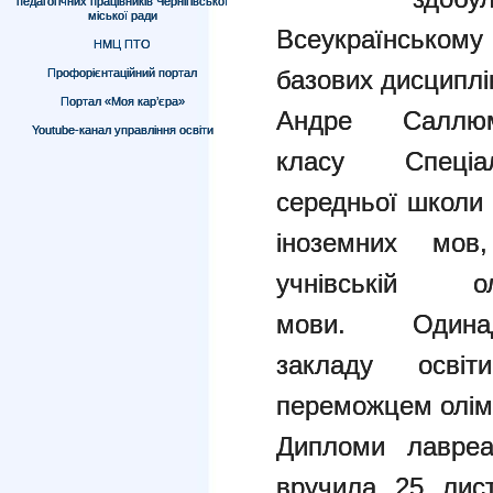
педагогічних працівників Чернігівської
міської ради
Всеукраїнському 
НМЦ ПТО
базових дисциплі
Профорієнтаційний портал
Портал «Моя кар’єра»
Андре Саллю
Youtube-канал управління освіти
класу Спеціалі
середньої школи
іноземних мов,
учнівській о
мови. Одина
закладу осві
переможцем олімпі
Дипломи лавреа
вручила 25 лист