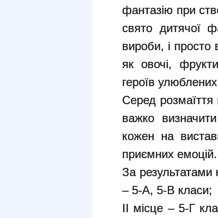
фантазію при ств
свято дитячої фа
вироби, і просто 
як овочі, фрукт
героїв улюблених
Серед розмаїття 
важко визначити
кожен на вистав
приємних емоцій.
За результатами к
– 5-А, 5-В класи;
ІІ місце – 5-Г кла