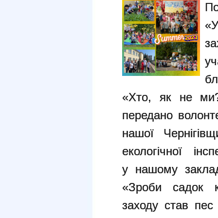
По
«
за
у
бл
«Хто,
як не ми?
передано волон
нашої Чернігівщ
екологічної інсп
у
нашому заклад
«Зроби садок
заходу став пес