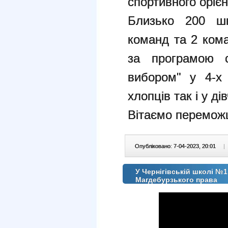
спортивного оріє
Близько 200 шк
команд та 2 ком
за програмою с
вибором" у 4-х 
хлопців так і у дів
Вітаємо переможц
Опубліковано: 7-04-2023, 20:01
|
У Чернігівській школі №1
Магдебурзького права