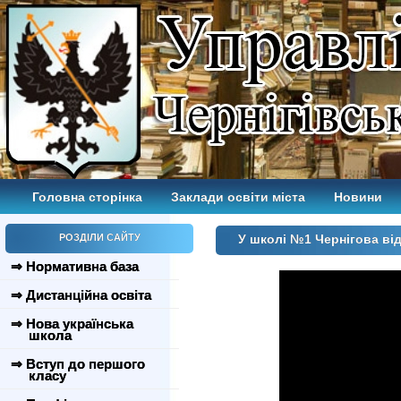
Головна сторінка
Заклади освіти міста
Новини
РОЗДІЛИ САЙТУ
У школі №1 Чернігова від
⇒ Нормативна база
⇒ Дистанційна освіта
⇒ Нова українська
школа
⇒ Вступ до першого
класу