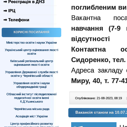
⇒ Реєстрація в ДНЗ
поглибленим ви
⇒ ІРЦ
Вакантна по
⇒ Телефони
навчання (7-9 
КОРИСНІ ПОСИЛАННЯ
відсутності 
Міністерство освіти і науки України
Контактна о
Український центр оцінювання якості
освіти
Сидоренко, тел. 
Київський регіональний центр
оцінювання якості освіти
Адреса закладу 
Управління Державної служби якості
освіти у Чернігівській області
Миру, 40, т. 77-4
Управління освіти і науки
облдержадміністрації
Обласний інститут післядипломної
педагогічної освіти імені
Опубліковано: 21-08-2023, 08:19
|
К.Д.Ушинського
Чернігівська міська рада
Вакансія станом на 10.07.
Асоціація міст України
Центр професійного розвитку