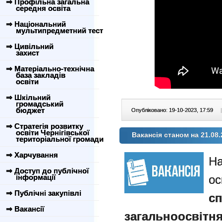
⇒ Профільна загальна
середня освіта
⇒ Національний
мультипредметний тест
⇒ Цивільний
захист
⇒ Матеріально-технічна
база закладів
освіти
⇒ Шкільний
громадський
бюджет
Опубліковано: 19-10-2023, 17:59
|
⇒ Стратегія розвитку
освіти Чернігівської
Вакансія станом на 21.08.
територіальної громади
⇒ Харчування
⇒ Доступ до публічної
інформації
⇒ Публічні закупівлі
сп
⇒ Вакансії
загальноосві