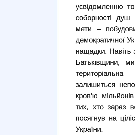
усвідомленню то
соборності душ
мети – побудови
демократичної Ук
нащадки. Навіть 
Батьківщини, м
територіальна 
залишиться непо
кров’ю мільйоні
тих, хто зараз 
посягнув на цілі
України.