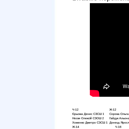
Ч-12
Ж-12
Єрьома Денис СЗСШ 1
Сорока Ольг
Носки Олексій СЗОШ 2
Гайдук Альон
Хоменко Дмитро СЗСШ 1
Донець Яросл
Ж-14
Ч-16