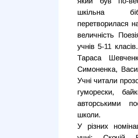
який був по-ве
шкільна біб
перетворилася на
величність Поезі
учнів 5-11 класів
Тараса Шевченк
Симоненка, Васи
Учні читали прозов
гуморески, бай
авторськими по
школи.
У різних номіна
учні: Скочій 