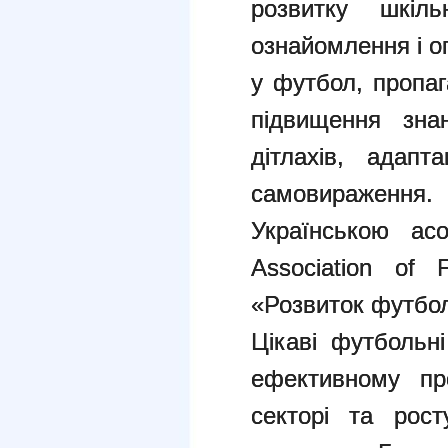
розвитку шкіль
ознайомлення і о
у футбол, пропаг
підвищення зна
дітлахів, адапт
самовираженн
Українською асо
Association of 
«Розвиток футбол
Цікаві футбольн
ефективному пр
секторі та рост