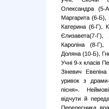
Олександра (5-А
Маргарита (6-Б),
Катерина (6-Г), 
Єлизавета(7-Г),
Кароліна (8-Г),
Доляна (10-Б), Гн
Учні 9-х класів П
Зіневич Евеліна
уривок з драми-
пісня». Неймов
відчути й перед
Перелесника вра