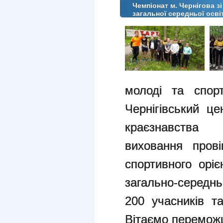
Чемпіонат м. Чернігова з
загальної середньої осві
молоді та спорт
Чернігівський ц
краєзнавства т
виховання прові
спортивного оріє
загально-середнь
200 учасників т
Вітаємо переможц