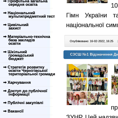
⇒ Профільна загальна
10
середня освіта
⇒ Національний
Гімн України
т
мультипредметний тест
національної сим
⇒ Цивільний
захист
⇒ Матеріально-технічна
база закладів
Опубліковано: 16-02-2022, 16:25
|
освіти
⇒ Шкільний
СЗСШ №1 Відзначення Дн
громадський
бюджет
⇒ Стратегія розвитку
освіти Чернігівської
територіальної громади
⇒ Харчування
⇒ Доступ до публічної
інформації
⇒ Публічні закупівлі
пр
⇒ Вакансії
ЗУНР. Цей надзв