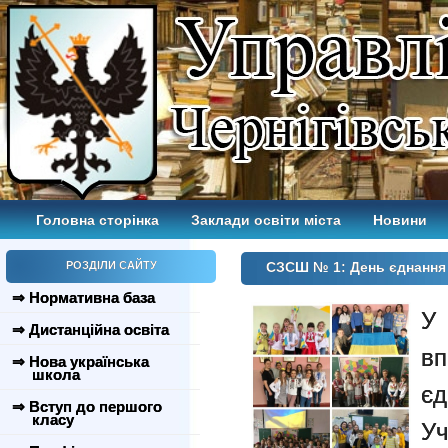
Головна сторінка
Заклади освіти міста
Новини
РОЗДІЛИ САЙТУ
СЗСШ № 1: День єднання
⇒ Нормативна база
У 
⇒ Дистанційна освіта
в
⇒ Нова українська
школа
єд
⇒ Вступ до першого
класу
У