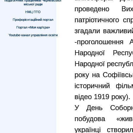
педагогічних працівників Чернігівської
міської ради
проведено Вих
НМЦ ПТО
патріотичного сп
Профорієнтаційний портал
Портал «Моя кар’єра»
згадали важливи
Youtube-канал управління освіти
-проголошення А
Народної Респуб
Народної республ
року на Софіївсь
історичний філ
відео 1919 року).
У День Соборн
побудова «жи
українці створи