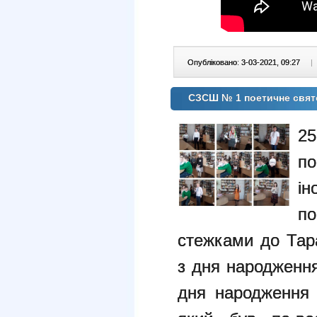
Опубліковано: 3-03-2021, 09:27
|
CЗСШ № 1 поетичне свято
2
п
і
по
стежками до Тара
з дня народження
дня народження 