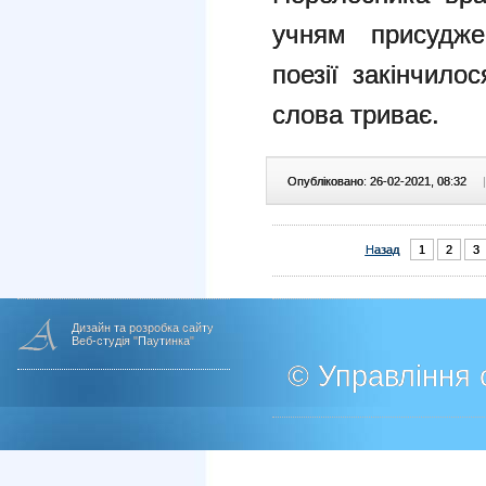
учням присудже
поезії закінчило
слова триває.
Опубліковано: 26-02-2021, 08:32
|
Назад
1
2
3
Дизайн та розробка сайту
Веб-студія "Паутинка"
© Управління о