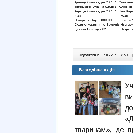
Кривець Олександра СЗСШ 1
Огієвськ
Тимошенко Юліанна СЗСШ 1
Хільченко
Корноух Олександра СЗСШ 1
Шеін Кир
Ч-18
Ж-18
Слісаренко Тарас СЗСШ 1
Коваль 
Сидорко Костянтин с. Брусилів
Нестеру
Дяченко Ілля ліцей 32
Петренк
Опубліковано: 17-05-2021, 08:59
|
Благодійна акція
У
в
до
«
тваринам», де п