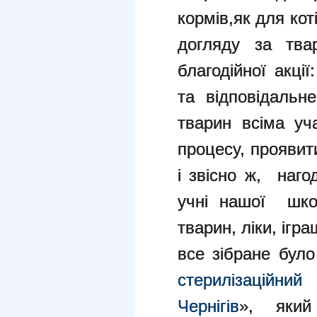
кормів,як для коті
догляду за тва
благодійної акці
та відповідальн
тварин всіма уч
процесу, проявит
і звісно ж, наго
учні нашої шко
тварин, ліки, ігра
все зібране бул
стерилізаційни
Чернігів
», який