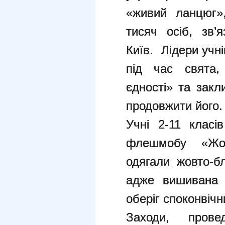
«живий ланцюг»
тисяч осіб, зв’я
Київ. Лідери учн
під час свята,
єдності» та закл
продовжити його.
Учні 2-11 класі
флешмобу «Жов
одягали жовто-б
адже вишивана 
оберіг споконвічн
Заходи, пров