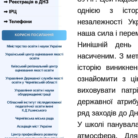
⇒ Реєстрація в ДНЗ
однією з істо
⇒ ІРЦ
незалежності Ук
⇒ Телефони
наша сила і пере
КОРИСНІ ПОСИЛАННЯ
Нинішній день
Міністерство освіти і науки України
насиченим. З мет
Український центр оцінювання якості
освіти
історію виникне
Київський регіональний центр
оцінювання якості освіти
ознайомити з ці
Управління Державної служби якості
освіти у Чернігівській області
виховувати патр
Управління освіти і науки
облдержадміністрації
державної атриб
Обласний інститут післядипломної
педагогічної освіти імені
К.Д.Ушинського
ряд заходів до Д
Чернігівська міська рада
У школі панувала
Асоціація міст України
атмосфера. Для
Центр професійного розвитку