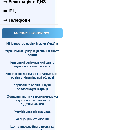
⇒ Реєстрація в ДНЗ
⇒ ІРЦ
⇒ Телефони
КОРИСНІ ПОСИЛАННЯ
Міністерство освіти і науки України
Український центр оцінювання якості
освіти
Київський регіональний центр
оцінювання якості освіти
Управління Державної служби якості
освіти у Чернігівській області
Управління освіти і науки
облдержадміністрації
Обласний інститут післядипломної
педагогічної освіти імені
К.Д.Ушинського
Чернігівська міська рада
Асоціація міст України
Центр професійного розвитку