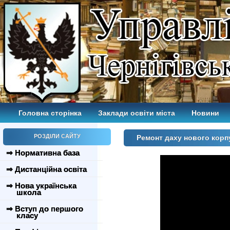
Головна сторінка
Заклади освіти міста
Новини
РОЗДІЛИ САЙТУ
Ремонт даху нового корп
⇒ Нормативна база
⇒ Дистанційна освіта
⇒ Нова українська
школа
⇒ Вступ до першого
класу