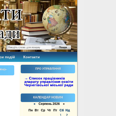
си подій
Контакти
ячо-
ПРО УПРАВЛІННЯ
→ Список працівників
апарату управління освіти
Чернігівської міської ради
КАЛЕНДАР НОВИН
«
Серпень 2026 »
Пн
Вт
Ср
Чт
Пт
Сб
Нд
1
2