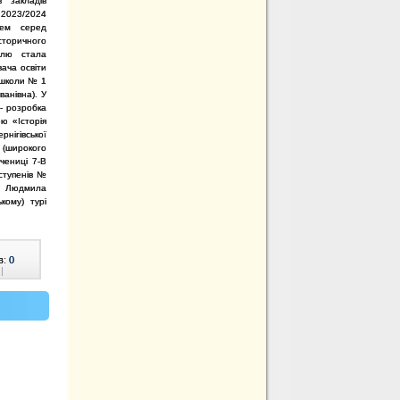
в закладів
у 2023/2024
цем серед
торичного
філю стала
вача освіти
ї школи № 1
ванівна). У
 - розробка
ю «Історія
рнігівської
 (широкого
чениці 7-В
 ступенів №
ур Людмила
кому) турі
в:
0
|