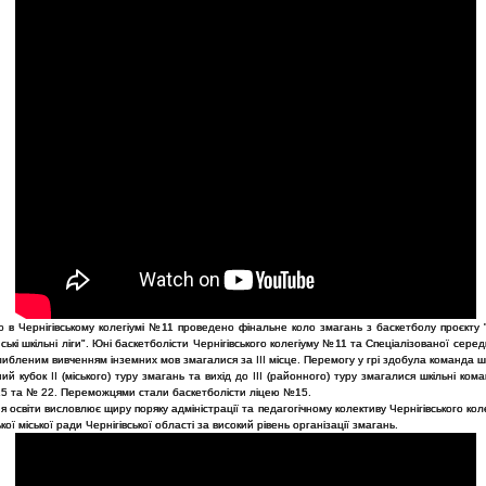
 в Чернігівському колегіумі №11 проведено фінальне коло змагань з баскетболу проєкту "
ські шкільні ліги". Юні баскетболісти Чернігівського колегіуму №11 та Спеціалізованої сере
ибленим вивченням інземних мов змагалися за ІІІ місце. Перемогу у грі здобула команда 
ий кубок ІІ (міського) туру змагань та вихід до ІІІ (районного) туру змагалися шкільні ком
15 та № 22. Переможцями стали баскетболісти ліцею №15.
я освіти висловлює щиру поряку адміністрації та педагогічному колективу Чернігівського ко
ької міської ради Чернігівської області за високий рівень організації змагань.