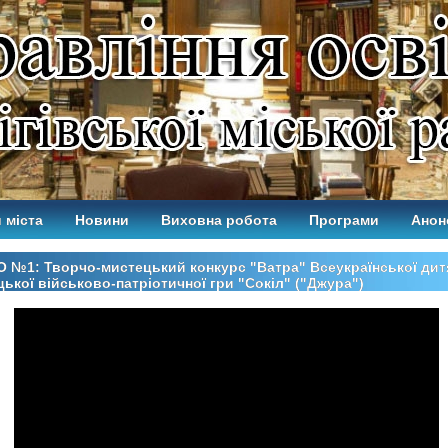
 міста
Новини
Виховна робота
Програми
Анон
 №1: Творчо-мистецький конкурс "Ватра" Всеукраїнської дит
ької військово-патріотичної гри "Сокіл" ("Джура")