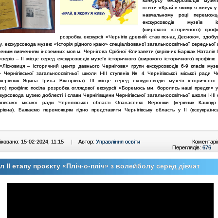
конкурсу екскурсоводів музеї
освіти «Край в якому я живу» 
навчальному році перемож
екскурсоводів музеїв іс
(широкого історичного) про
розробка екскурсії «Чернігів древній став понад Десною», здобу
у, екскурсовода музею «Історія рідного краю» спеціалізованої загальноосвітньої середньо
еним вивченням іноземних мов м. Чернігова Срібної Єлизавети (керівник Баржак Наталія І
изерів – ІІ місце серед екскурсоводів музеїв історичного (широкого історичного) профілю
 «Лісковиця – історичний центр давнього Чернігова» групи екскурсоводів 6-9 класів музе
» Чернігівської загальноосвітньої школи І-ІІІ ступенів № 4 Чернігівської міської ради Че
(керівник Яцина Ірина Вікторівна). ІІІ місце серед екскурсоводів музеїв історичного
ого) профілю посіла розробка оглядової екскурсії «Боремось ми, боролись наші предки» у
скурсовода музею доблесті і слави Чернігівщини Чернігівської загальноосвітньої школи І-ІІІ
гівської міської ради Чернігівської області Опанасенко Вероніки (керівник Кашп
рівна). Бажаємо переможцям гідно представити Чернігівську область у ІІ (всеукраїнсь
ковано: 15-02-2024, 11:15
|
Автор:
Управління освіти
Коментарі
Переглядів:
676
л ІІ етапу проєкту «Пліч-о-пліч» з волейболу серед дівчат