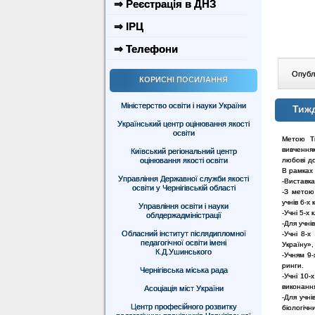
⇒ Реєстрація в ДНЗ
⇒ ІРЦ
⇒ Телефони
Опублі
КОРИСНІ ПОСИЛАННЯ
Міністерство освіти і науки України
Тиж
Український центр оцінювання якості
освіти
Метою Т
вивчення
Київський регіональний центр
оцінювання якості освіти
любові д
В рамках 
Управління Державної служби якості
-Виставка 
освіти у Чернігівській області
-З метою 
учнів 6-х 
Управління освіти і науки
-Учні 5-х
облдержадміністрації
-Для учні
Обласний інститут післядипломної
-Учні 8-х
педагогічної освіти імені
Україну»,
К.Д.Ушинського
-Учням 9-
ринги.
Чернігівська міська рада
-Учні 10-
виконання
Асоціація міст України
-Для учні
Центр професійного розвитку
біологічн