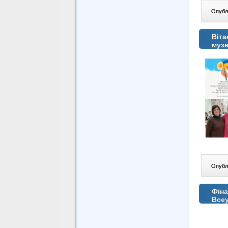
Опублі
Віта
музе
Опублі
Фіна
Всеу