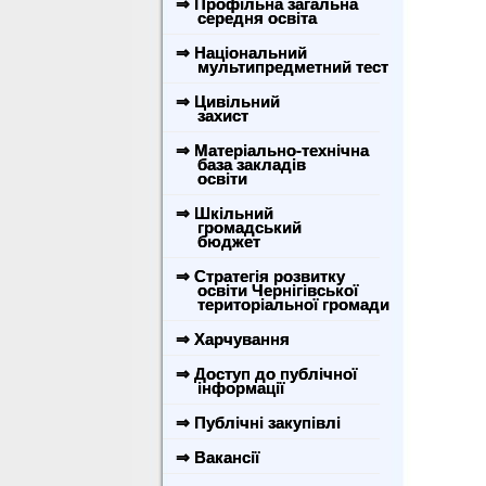
⇒ Профільна загальна
середня освіта
⇒ Національний
мультипредметний тест
⇒ Цивільний
захист
⇒ Матеріально-технічна
база закладів
освіти
⇒ Шкільний
громадський
бюджет
⇒ Стратегія розвитку
освіти Чернігівської
територіальної громади
⇒ Харчування
⇒ Доступ до публічної
інформації
⇒ Публічні закупівлі
⇒ Вакансії