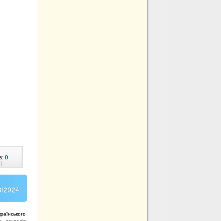
в:
0
|
3/2024
раїнського