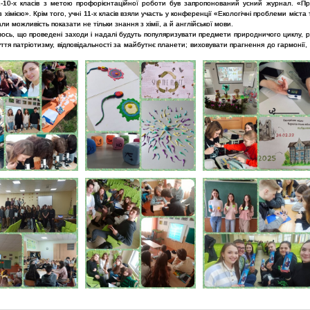
1-10-х класів з метою профорієнтаційної роботи був запропонований усний журнал. «Пр
 з хімією». Крім того, учні 11-х класів взяли участь у конференції «Екологічні проблеми міста 
али можливість показати не тільки знання з хімії, а й англійської мови.
ось, що проведені заходи і надалі будуть популяризувати предмети природничого циклу, р
уття патріотизму, відповідальності за майбутнє планети; виховувати прагнення до гармонії,