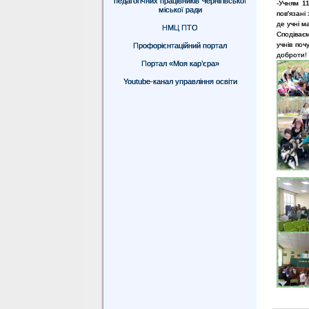
педагогічних працівників Чернігівської
-Учням 1
міської ради
пов′язані
де учні м
НМЦ ПТО
Сподіваєм
учнів поч
Профорієнтаційний портал
доброти!
Портал «Моя кар’єра»
Youtube-канал управління освіти