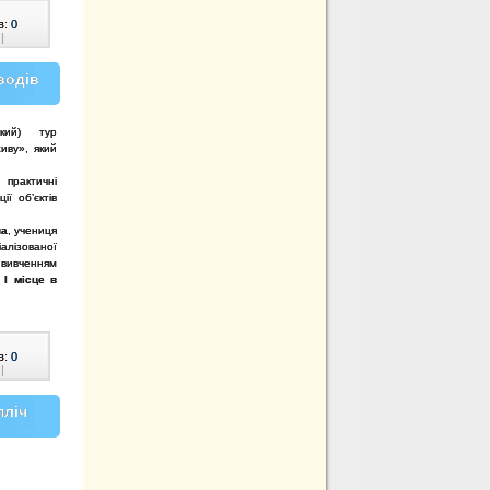
в:
0
|
водів
кий) тур
живу», який
 практичні
ї об’єктів
на
, учениця
алізованої
вивченням
а
І місце в
в:
0
|
пліч