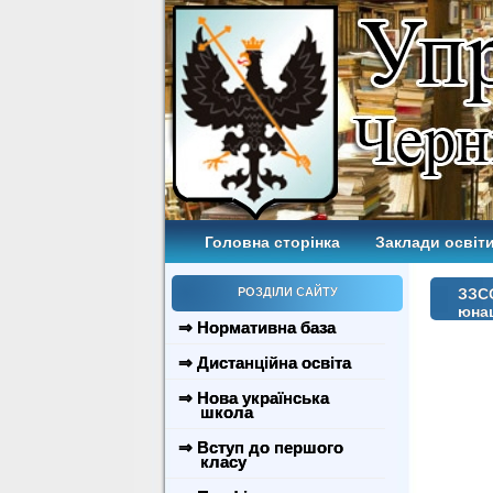
Головна сторінка
Заклади освіти
РОЗДІЛИ САЙТУ
ЗЗСО
юнац
⇒ Нормативна база
⇒ Дистанційна освіта
⇒ Нова українська
школа
⇒ Вступ до першого
класу