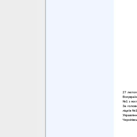
27 лютого
Всеукраїн
№1 з погл
За головн
ліцеїв №
Управлінн
Чернігівс