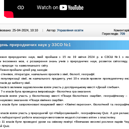
ковано: 25-04-2024, 10:10
|
Автор:
Управління освіти
Коментарі
Переглядів:
709
день природничих наук у ЗЗСО №1
ижня природничих наук, який пройшов з 15 по 19 квітня 2024 р. в СЗСШ №1 з по
м іноземних мов, є розширення знань учнів з природничих наук, розвиток світогляду,
о природи та навколишнього світу.
Тижня пройшли цілий ряд заходів:
стіннівок, літератури, навчальних проєктів з хімії, біології, географії.
популяризації хімії, як навчального предмету, учні 10-х класів провели пропедевтичну ек
класів до кабінету хімії.
 класів із великим задоволенням взяли участь у дослідницькому квесті «Дихай глибше».
в 7-х класів була проведена імпровізація - біологічна гра-змагання.
 класів взяли участь у біологічному квесті «Пошук біологічних скарбів», географічному 
 наукових змаганнях «Пошук хімічних скарбів».
х класів були запропоновані пошуковий квест «Хімічні перегони», біологічний та географі
х класів взяли участь у природничій грі «Найрозумніший», географічному Quiz. А для релакса
 лабораторної роботи власноруч виготовили моделі статевих клітин з пластиліну.
в 11 класів були проведені уроки на свіжому повітрі «Вивчаємо весняні рослини парків Че
ий Quiz.