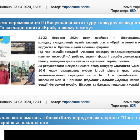
ковано: 23-04-2024, 16:06
|
Автор:
Управління освіти
Коментарі
Переглядів:
660
ємо переможницю ІІ (Всеукраїнського) туру конкурсу екскурсо
їв закладів освіти «Край, в якому я живу»
21-22 березня 2024 року пройшов ІІ (Всеукраїнсь
конкурсу екскурсоводів музеїв закладів освіти «Край, в якому я 
відбувся в м. Кропивницький в онлайн-форматі.
Під час онлайн-екскурсій учасники конкурсу продемонстрували
навички екскурсійної роботи, знання форм і засобів демонстраці
показу, володіння краєзнавчою та музейною термінологіями.
За результатами Всеукраїнського етапу конкурсу
Єлизавета Сріб
10-Є класу, екскурсовод музею історії рідного краю спеці
загальноосвітньої середньої школи № 1 із поглибленим 
іноземних мов м. Чернігова (
керівник Наталія Баржак
), посіл
секції «Історичні музеї».
Вітаємо та бажаємо подальших успіхів!
ковано: 24-03-2024, 12:41
|
Автор:
Управління освіти
Коментарі
Переглядів:
625
льне коло змагань з баскетболу серед юнаків, проєкт "Пліч-о-
країнські шкільні ліги"