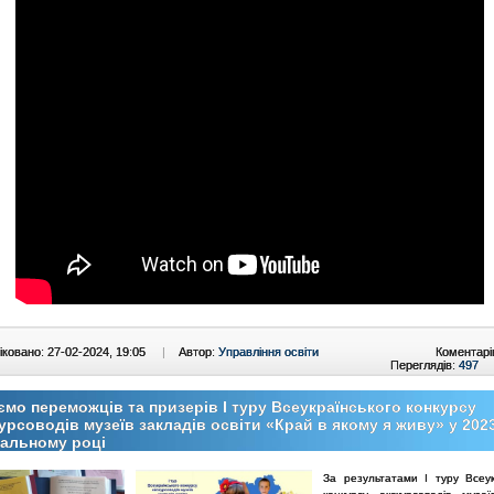
ковано: 27-02-2024, 19:05
|
Автор:
Управління освіти
Коментарі
Переглядів:
497
ємо переможців та призерів І туру Всеукраїнського конкурсу
урсоводів музеїв закладів освіти «Край в якому я живу» у 202
альному році
За результатами І туру Всеук