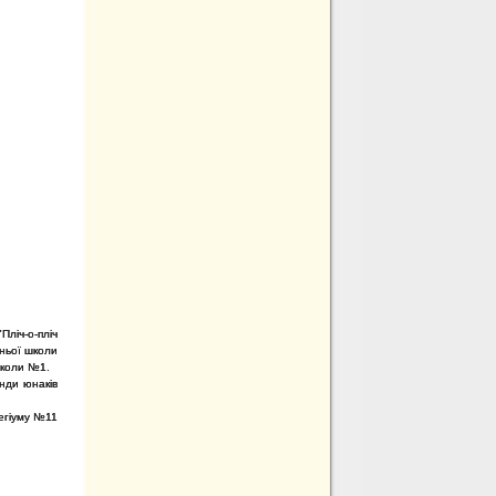
Пліч-о-пліч
дньої школи
школи №1.
анди юнаків
легіуму №11