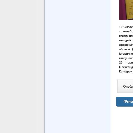
10-Є клас
з поглибл
списку пр
екскурсії
Лісковиці
області 
історичн
класу, ек
29 Черні
Олександ
Конкурсу.
Опублі
Фіна