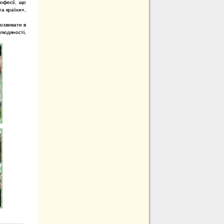
офесії, що
та країни»,
озвивати в
 людяності,