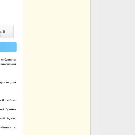
в:
0
|
глибленим
 виховання
скурсію для
– «Я люблю
чний брейн-
ції під час
рнігова» та