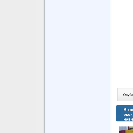
Опублі
Віта
екск
навч