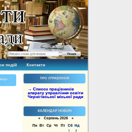
си подій
Контакти
ПРО УПРАВЛІННЯ
ячо-
→ Список працівників
апарату управління освіти
Чернігівської міської ради
КАЛЕНДАР НОВИН
«
Серпень 2026 »
Пн
Вт
Ср
Чт
Пт
Сб
Нд
1
2