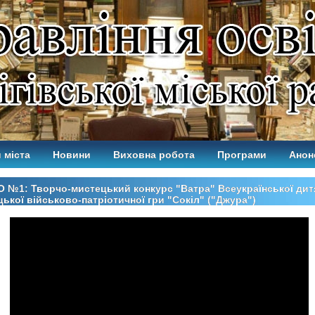
 міста
Новини
Виховна робота
Програми
Анон
 №1: Творчо-мистецький конкурс "Ватра" Всеукраїнської дит
ької військово-патріотичної гри "Сокіл" ("Джура")