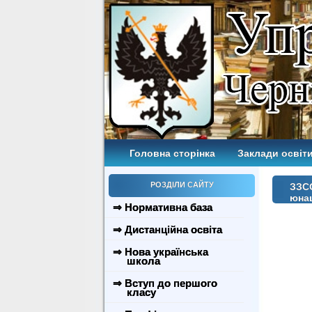
Головна сторінка
Заклади освіти
РОЗДІЛИ САЙТУ
ЗЗСО
юнац
⇒ Нормативна база
⇒ Дистанційна освіта
⇒ Нова українська
школа
⇒ Вступ до першого
класу