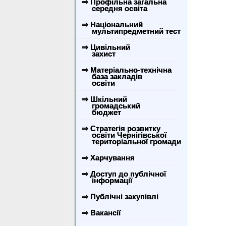
⇒ Профільна загальна
середня освіта
⇒ Національний
мультипредметний тест
⇒ Цивільний
захист
⇒ Матеріально-технічна
база закладів
освіти
⇒ Шкільний
громадський
бюджет
⇒ Стратегія розвитку
освіти Чернігівської
територіальної громади
⇒ Харчування
⇒ Доступ до публічної
інформації
⇒ Публічні закупівлі
⇒ Вакансії