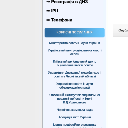
⇒ Реєстрація в ДНЗ
⇒ ІРЦ
⇒ Телефони
Опублі
КОРИСНІ ПОСИЛАННЯ
Міністерство освіти і науки України
Український центр оцінювання якості
освіти
Київський регіональний центр
оцінювання якості освіти
Управління Державної служби якості
освіти у Чернігівській області
Управління освіти і науки
облдержадміністрації
Обласний інститут післядипломної
педагогічної освіти імені
К.Д.Ушинського
Чернігівська міська рада
Асоціація міст України
Центр професійного розвитку