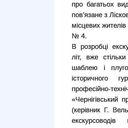
про багатьох вид
пов’язане з Ліск
місцевих жителів 
№ 4.
В розробці екску
літ, вже стільк
шаблею і плуго
історичного гу
професійно-тех
«Чернігівський п
(керівник Г. Вель
екскурсоводів м