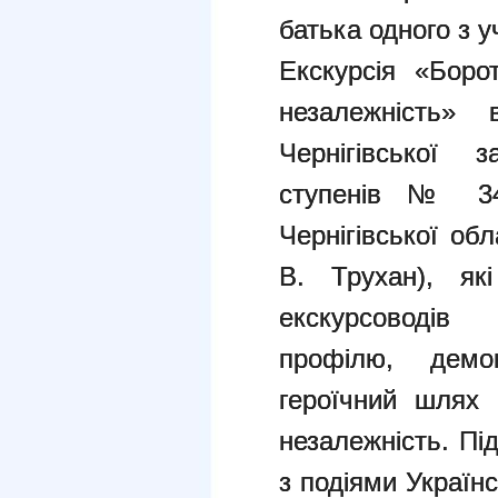
батька одного з у
Екскурсія «Боро
незалежність» 
Чернігівської з
ступенів № 34 
Чернігівської об
В. Трухан), як
екскурсоводів 
профілю, демо
героїчний шлях 
незалежність. Пі
з подіями Українс