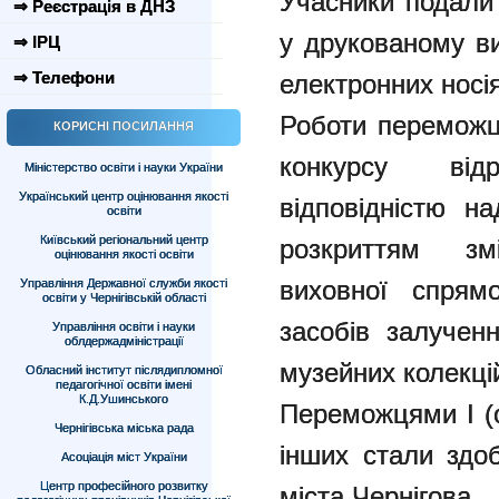
Учасники подали 
⇒ Реєстрація в ДНЗ
у друкованому ви
⇒ ІРЦ
⇒ Телефони
електронних носі
Роботи переможці
КОРИСНІ ПОСИЛАННЯ
конкурсу від
Міністерство освіти і науки України
Український центр оцінювання якості
відповідністю н
освіти
Київський регіональний центр
розкриттям зм
оцінювання якості освіти
виховної спрямо
Управління Державної служби якості
освіти у Чернігівській області
засобів залученн
Управління освіти і науки
облдержадміністрації
музейних колекці
Обласний інститут післядипломної
педагогічної освіти імені
К.Д.Ушинського
Переможцями І (о
Чернігівська міська рада
інших стали здо
Асоціація міст України
Центр професійного розвитку
міста Чернігова.