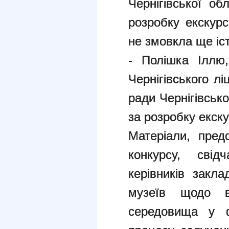
Чернігівської об
розробку екскурс
не змовкла ще іст
- Полішка Іллю,
Чернігівського л
ради Чернігівсько
за розробку екскур
Матеріали, пред
конкурсу, свід
керівників закла
музеїв щодо в
середовища у ф