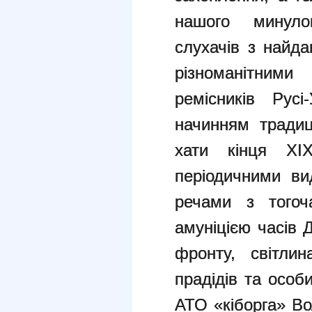
нашого минуло
слухачів з найд
різноманітним
ремісників Русі
начинням традиці
хати кінця XI
періодичними ви
речами з тогоча
амуніцією часів Д
фронту, світлин
прадідів та особ
АТО «кіборга» Во