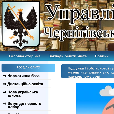
Головна сторінка
Заклади освіти міста
Новини
РОЗДІЛИ САЙТУ
Підсумки І (обласного) т
музеїв навчальних заклад
⇒ Нормативна база
навчальному році
⇒ Дистанційна освіта
⇒ Нова українська
школа
⇒ Вступ до першого
класу