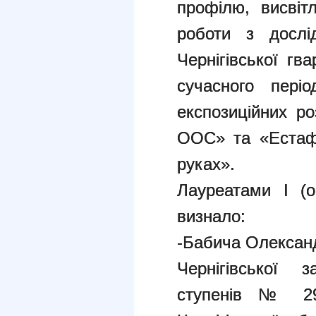
профілю, висвіт
роботи з дослі
Чернігівської гва
сучасного періо
експозиційних р
ООС» та «Естафе
руках».
Лауреатами І (о
визнало:
-Бабича Олександ
Чернігівської з
ступенів № 29 