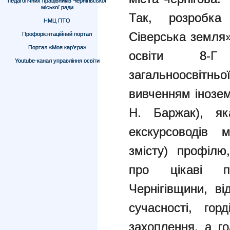
педагогічних працівників Чернігівської
міської ради
Так, розробка
НМЦ ПТО
Сіверська земля»
Профорієнтаційний портал
Портал «Моя кар’єра»
освіти 8-Г 
Youtube-канал управління освіти
загальноосвітн
вивченням інозем
Н. Баржак), я
екскурсоводів м
змісту) профілю
про цікаві по
Чернігівщини, ві
сучасності, гор
захоплення, а го