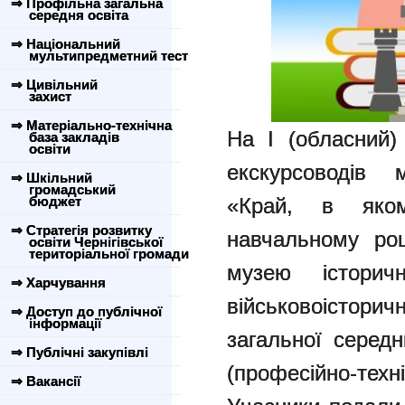
⇒ Профільна загальна
середня освіта
⇒ Національний
мультипредметний тест
⇒ Цивільний
захист
⇒ Матеріально-технічна
На І (обласний)
база закладів
освіти
екскурсоводів 
⇒ Шкільний
громадський
бюджет
«Край, в яко
⇒ Стратегія розвитку
навчальному роц
освіти Чернігівської
територіальної громади
музею історич
⇒ Харчування
військовоісто
⇒ Доступ до публічної
інформації
загальної середн
⇒ Публічні закупівлі
(професійно-техні
⇒ Вакансії