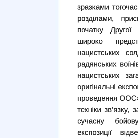
зразками тогочас
розділами, при
початку Другої 
широко предс
нацистських сол
радянських воїні
нацистських заг
оригінальні експон
проведення ООС» 
техніки зв’язку, 
сучасну бойо
експозиції від