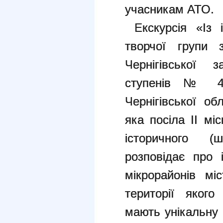
учасникам АТО.
Екскурсія «Із і
творчої групи з
Чернігівської з
ступенів № 4 Ч
Чернігівської об
яка посіла II мі
історичного (
розповідає про 
мікрорайонів мі
території якого
мають унікальну 