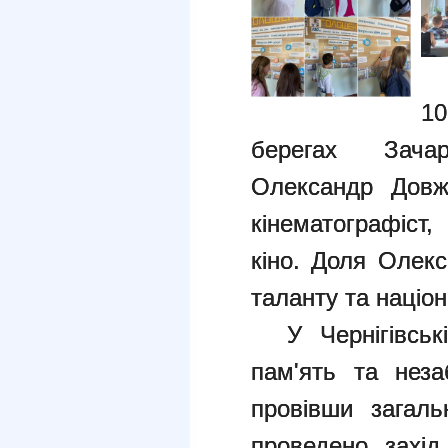
10
берегах Зача
Олександр Довж
кінематографіст,
кіно. Доля Олек
таланту та націон
У Чернігівські
пам'ять та неза
провівши загаль
проведено захід