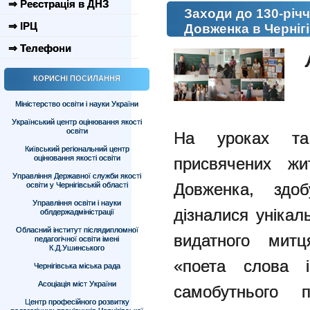
⇒ Реєстрація в ДНЗ
Заходи до 130-річ
⇒ ІРЦ
Довженка в Чернігі
⇒ Телефони
КОРИСНІ ПОСИЛАННЯ
Міністерство освіти і науки України
Український центр оцінювання якості
освіти
На уроках та 
Київський регіональний центр
оцінювання якості освіти
присвячених жи
Управління Державної служби якості
Довженка, здоб
освіти у Чернігівській області
Управління освіти і науки
дізналися унікаль
облдержадміністрації
Обласний інститут післядипломної
видатного митц
педагогічної освіти імені
К.Д.Ушинського
«поета слова і
Чернігівська міська рада
Асоціація міст України
самобутнього 
Центр професійного розвитку