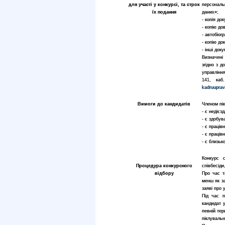
для участі у конкурсі, та строк
персональ
їх подання
даних»;
- копія до
- копію до
- автобіог
- копію до
- інші док
Визначені
згідно з д
управлінн
141, каб
kadruupra
Вимоги до кандидатів
Членом пік
- є недієз
- є здобув
- є праців
- є праців
- є близьк
Конкурс с
Процедура конкурсного
співбесіди
відбору
Про час т
менш як з
заяві про у
Під час п
кандидат 
певній тер
піклувальн