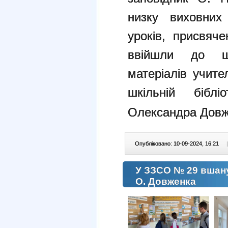
низку виховних 
уроків, присвяче
ввійшли до що
матеріалів учите
шкільній біблі
Олександра Довж
Опубліковано: 10-09-2024, 16:21
|
У ЗЗСО № 29 вшану
О. Довженка