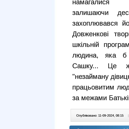
намагалися р
залишаючи де
захоплювався йо
Довженкові тво
шкільній програ
людина, яка б
Сашку... Це 
"незайману дівицю
працьовитим люд
за межами Батьк
Опубліковано: 11-09-2024, 08:15
|