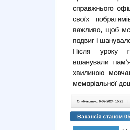
справжнього офіц
своїх побратим
важливо, щоб мо
подвиг і шанувало
Після уроку г
вшанували пам'
хвилиною мовчан
меморіальної до
Опубліковано: 6-09-2024, 15:21
|
Вакансія станом 05