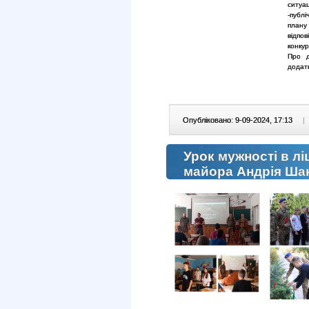
ситуа
-публ
плану
відпо
конку
Про д
додат
Опубліковано: 9-09-2024, 17:13
|
Урок мужності в л
майора Андрія Ша