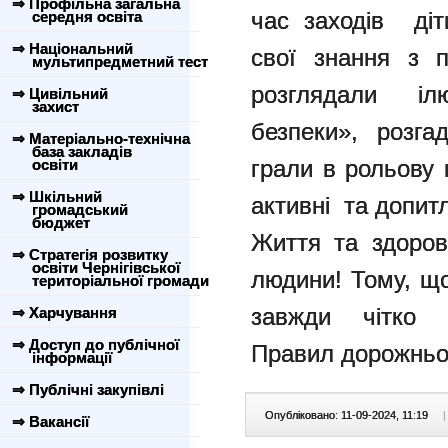
⇒ Профільна загальна
час заходів діт
середня освіта
⇒ Національний
свої знання з п
мультипредметний тест
розглядали іл
⇒ Цивільний
захист
безпеки», розга
⇒ Матеріально-технічна
база закладів
грали в рольову 
освіти
⇒ Шкільний
активні та допитл
громадський
бюджет
Життя та здоров
⇒ Стратегія розвитку
освіти Чернігівської
людини! Тому, що
територіальної громади
завжди чітко д
⇒ Харчування
⇒ Доступ до публічної
Правил дорожньог
інформації
⇒ Публічні закупівлі
Опубліковано: 11-09-2024, 11:19
|
⇒ Вакансії