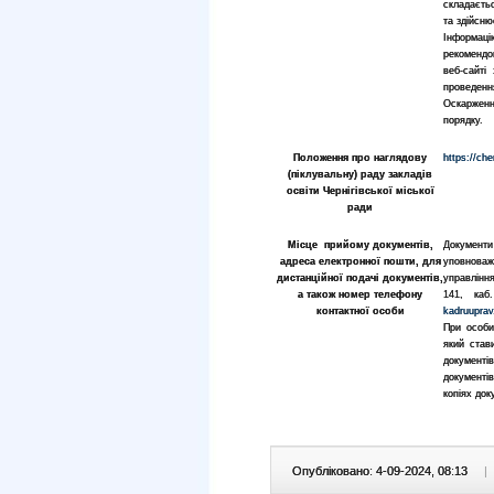
складаєтьс
та здійсню
Інформаці
рекомендо
веб-сайті
проведення
Оскарженн
порядку.
Положення про наглядову
https://che
(піклувальну) раду закладів
освіти Чернігівської міської
ради
Місце прийому документів,
Документи 
адреса електронної пошти, для
уповнова
дистанційної подачі документів,
управлінн
а також номер телефону
141, каб
контактної особи
kadruupra
При особи
який став
документі
документі
копіях док
Опубліковано: 4-09-2024, 08:13
|