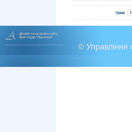
Назад
1
Дизайн та розробка сайту
Веб-студія "Паутинка"
© Управління о