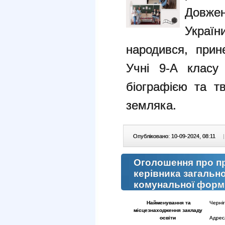
Довжен
Україн
народився, прин
Учні 9-А класу
біографією та т
земляка.
Опубліковано: 10-09-2024, 08:11
|
Оголошення про п
керівника загальн
комунальної форми
Найменування та
Черніг
місцезнаходження закладу
освіти
Адреса