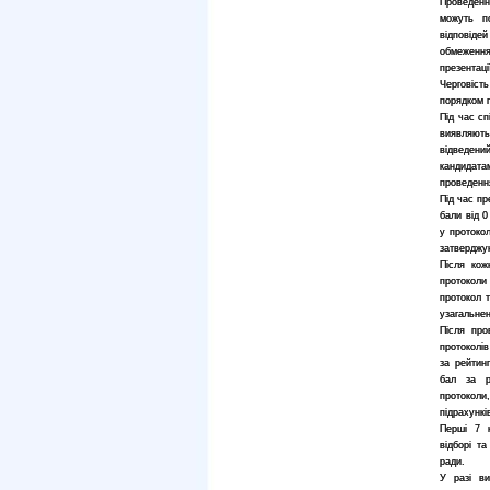
Проведення
можуть по
відповіде
обмеження
презентаці
Черговіст
порядком п
Під час сп
виявляют
відведени
кандидат
проведення
Під час пр
бали від 0
у протокол
затверджую
Після кож
протоколи
протокол 
узагальнен
Після про
протоколів
за рейтин
бал за р
протоколи
підрахункі
Перші 7 
відборі т
ради.
У разі ви