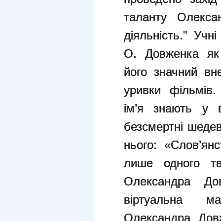
таланту Олекса
діяльність." Учн
О. Довженка як 
його значний вн
уривки фільмів
ім’я знають у 
безсмертні шедев
нього: «Слов’янс
лише одного тв
Олександра Д
віртуальна м
Олександра Дов