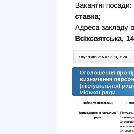
Вакантні посади:
ставка;
Адреса закладу о
Всіхсвятська,
14
Опубліковано: 5-09-2024, 08:20
|
Оголошення про пр
визначення персон
(піклувальної) рад
міської ради
Найменування позиції
Нагля
Повноваження піклувальної
Піклуваль
ради
1) аналізує
2) розробл
освіти та 
3) сприя