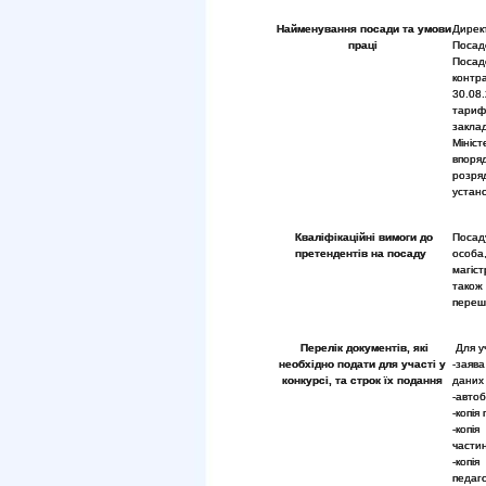
Найменування посади та умови
Дирек
праці
Посад
Посад
контр
30.08
тарифн
закла
Мініс
впоря
розря
устан
Кваліфікаційні вимоги до
Посад
претендентів на посаду
особа
магіст
також
переш
Перелік документів, які
Для уч
необхідно подати для участі у
-заяв
конкурсі, та строк їх подання
даних
-автоб
-копія
-копі
частин
-копі
педаго