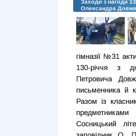
Заходи з нагоди 13
Олександра Довженк
гімназії №31 акт
130-річчя з д
Петровича Довже
письменника й к
Разом із класни
предметниками
Сосницький літе
заповідник О. 