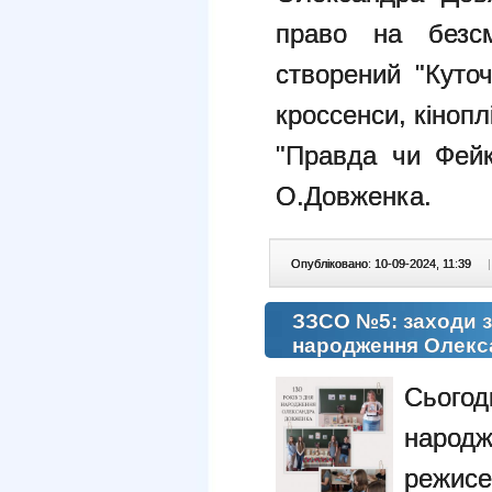
право на безсм
створений "Куто
кроссенси, кінопл
"Правда чи Фейк
О.Довженка.
Опубліковано: 10-09-2024, 11:39
|
ЗЗСО №5: заходи з 
народження Олекс
Сьогод
народ
режисе