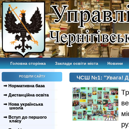
Головна сторінка
Заклади освіти міста
Новини
РОЗДІЛИ САЙТУ
ЧСШ №1: "Увага! Ді
⇒ Нормативна база
Тр
⇒ Дистанційна освіта
в
⇒ Нова українська
школа
м
⇒ Вступ до першого
класу
ру