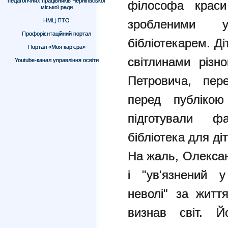
педагогічних працівників Чернігівської
філософа краси
міської ради
НМЦ ПТО
зробленими у
Профорієнтаційний портал
бібліотекарем. Д
Портал «Моя кар’єра»
світлинами різн
Youtube-канал управління освіти
Петровича, пер
перед публікою 
підготували фа
бібліотека для ді
На жаль, Олекса
і "ув'язнений у
неволі" за житт
визнав світ. Й