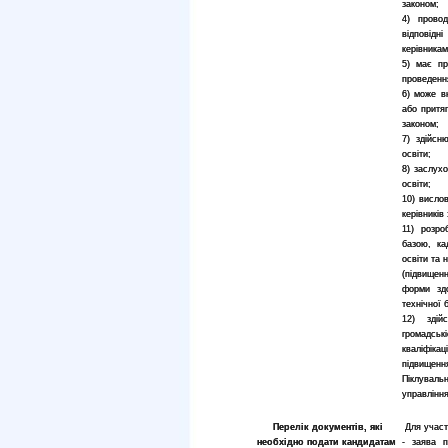
законом;
4) провод
відповідн
керівникам
5) має пр
проведення
6) може в
або притяг
законом;
7) здійсн
освіти;
8) заслух
освіти;
10) висло
керівників
11) розро
базою, ка
освіти та 
(підвищен
форми здо
технічної 
12) здій
громадськ
кваліфікац
підвищення
Піклуваль
управління
Перелік документів, які
Для участі
необхідно подати кандидатам
- заява п