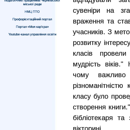
педагогічних працівників Чернігівської
міської ради
сувеніри на зг
НМЦ ПТО
враження та ста
Профорієнтаційний портал
Портал «Моя кар’єра»
учасників.
З мето
Youtube-канал управління освіти
розвитку інтерес
класів провели
мудрість віків."
чому важливо
різноманітністю 
класу було прове
створення книги.
бібліотекаря та
вікторині.