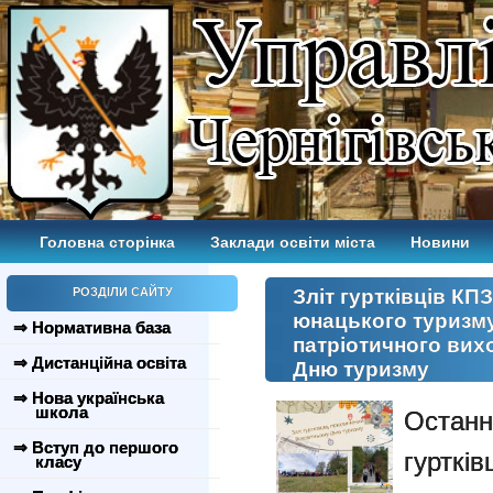
Головна сторінка
Заклади освіти міста
Новини
РОЗДІЛИ САЙТУ
Зліт гуртківців КП
юнацького туризму
⇒ Нормативна база
патріотичного вих
⇒ Дистанційна освіта
Дню туризму
⇒ Нова українська
школа
Остан
⇒ Вступ до першого
гурткі
класу