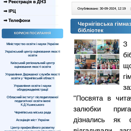
⇒ Реєстрація в ДНЗ
Опубліковано: 30-09-2024, 12:19
|
⇒ ІРЦ
⇒ Телефони
Чернігівська гімна
бібліотек
КОРИСНІ ПОСИЛАННЯ
З 
Міністерство освіти і науки України
Український центр оцінювання якості
б
освіти
Київський регіональний центр
що
оцінювання якості освіти
Управління Державної служби якості
гі
освіти у Чернігівській області
за
Управління освіти і науки
облдержадміністрації
"Посвята в чита
Обласний інститут післядипломної
педагогічної освіти імені
К.Д.Ушинського
залюбки прига
Чернігівська міська рада
дізнались як 
Асоціація міст України
Центр професійного розвитку
відгадували за