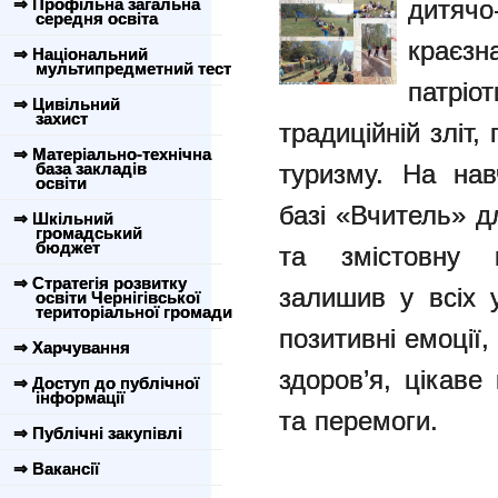
⇒ Профільна загальна
дитя
середня освіта
крає
⇒ Національний
мультипредметний тест
патрі
⇒ Цивільний
захист
традиційній зліт
⇒ Матеріально-технічна
база закладів
туризму. На нав
освіти
базі «Вчитель» дл
⇒ Шкільний
громадський
бюджет
та змістовну п
⇒ Стратегія розвитку
залишив у всіх 
освіти Чернігівської
територіальної громади
позитивні емоції
⇒ Харчування
здоров’я, цікаве
⇒ Доступ до публічної
інформації
та перемоги.
⇒ Публічні закупівлі
⇒ Вакансії