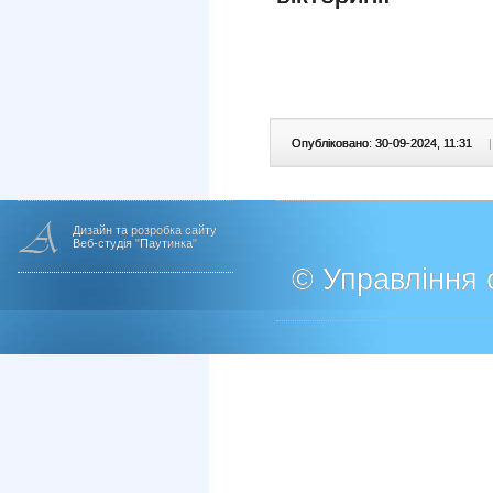
Опубліковано: 30-09-2024, 11:31
|
Дизайн та розробка сайту
Веб-студія "Паутинка"
© Управління о