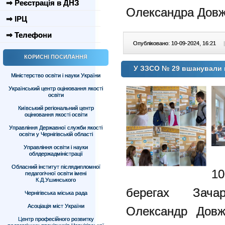
⇒ Реєстрація в ДНЗ
Олександра Довж
⇒ ІРЦ
⇒ Телефони
Опубліковано: 10-09-2024, 16:21
|
КОРИСНІ ПОСИЛАННЯ
У ЗЗСО № 29 вшанували п
Міністерство освіти і науки України
Український центр оцінювання якості
освіти
Київський регіональний центр
оцінювання якості освіти
Управління Державної служби якості
освіти у Чернігівській області
Управління освіти і науки
облдержадміністрації
Обласний інститут післядипломної
10
педагогічної освіти імені
К.Д.Ушинського
берегах Зача
Чернігівська міська рада
Асоціація міст України
Олександр Довж
Центр професійного розвитку