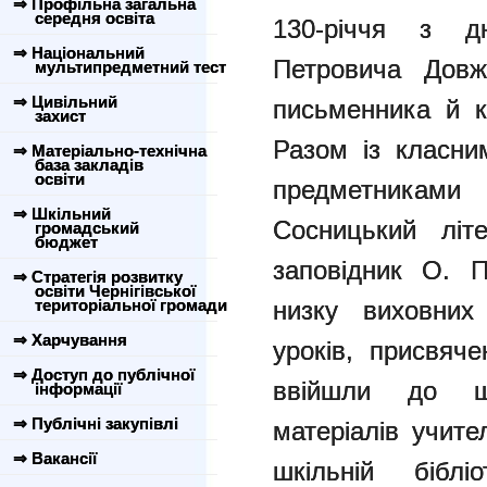
⇒ Профільна загальна
середня освіта
130-річчя з д
⇒ Національний
Петровича Довже
мультипредметний тест
⇒ Цивільний
письменника й к
захист
Разом із класни
⇒ Матеріально-технічна
база закладів
освіти
предметниками
⇒ Шкільний
Сосницький літе
громадський
бюджет
заповідник О. 
⇒ Стратегія розвитку
освіти Чернігівської
територіальної громади
низку виховних 
⇒ Харчування
уроків, присвяче
⇒ Доступ до публічної
ввійшли до що
інформації
⇒ Публічні закупівлі
матеріалів учите
⇒ Вакансії
шкільній біблі