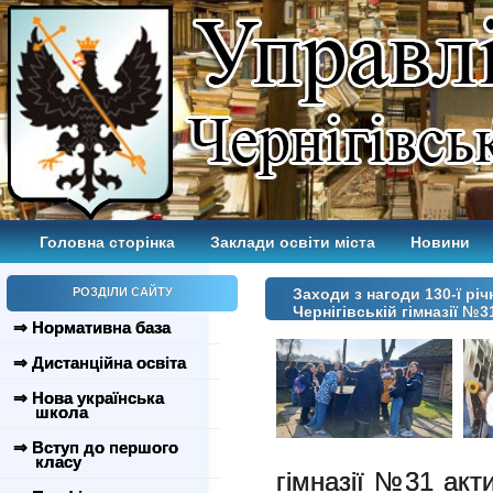
Головна сторінка
Заклади освіти міста
Новини
РОЗДІЛИ САЙТУ
Заходи з нагоди 130-ї рі
Чернігівській гімназії №3
⇒ Нормативна база
⇒ Дистанційна освіта
⇒ Нова українська
школа
⇒ Вступ до першого
класу
гімназії №31 акт