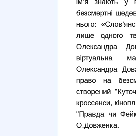
ім’я знають у 
безсмертні шедев
нього: «Слов’янс
лише одного тв
Олександра Д
віртуальна м
Олександра Дов
право на безсм
створений "Куто
кроссенси, кінопл
"Правда чи Фейк
О.Довженка.