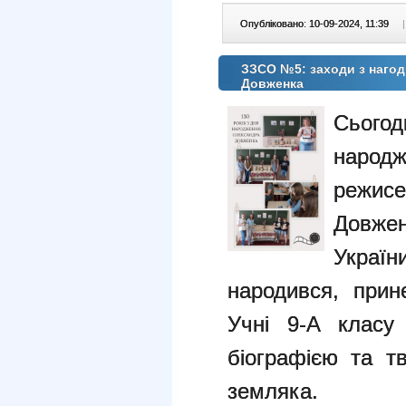
Опубліковано: 10-09-2024, 11:39
|
ЗЗСО №5: заходи з нагоди
Довженка
Сьогод
народ
режисе
Довжен
Україн
народився, прин
Учні 9-А класу
біографією та т
земляка.