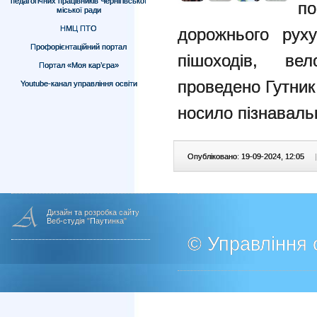
педагогічних працівників Чернігівської
по
міської ради
НМЦ ПТО
дорожнього руху
Профорієнтаційний портал
пішоходів, вел
Портал «Моя кар’єра»
проведено Гутник 
Youtube-канал управління освіти
носило пізнаваль
Опубліковано: 19-09-2024, 12:05
|
Дизайн та розробка сайту
Веб-студія "Паутинка"
© Управління о