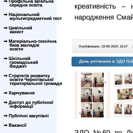
⇒ Профільна загальна
креативність –
середня освіта
⇒ Національний
народження Смай
мультипредметний тест
⇒ Цивільний
захист
⇒ Матеріально-технічна
база закладів
Опубліковано: 19-09-2024, 16:57
|
освіти
⇒ Шкільний
День рятівника в ЗДО №
громадський
бюджет
⇒ Стратегія розвитку
освіти Чернігівської
територіальної громади
⇒ Харчування
⇒ Доступ до публічної
інформації
⇒ Публічні закупівлі
⇒ Вакансії
ЗДО №60 до Дня