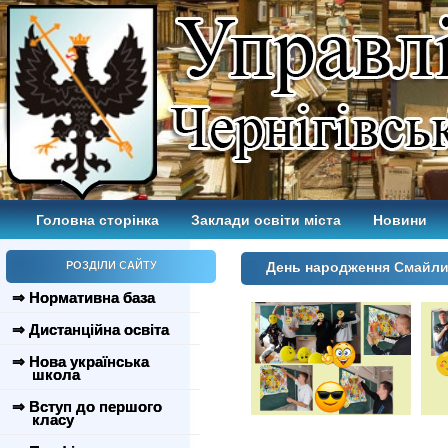
Головна сторінка
Заклади освіти міста
Новини
РОЗДІЛИ САЙТУ
День народження Смайлик
⇒ Нормативна база
⇒ Дистанційна освіта
⇒ Нова українська
школа
⇒ Вступ до першого
класу