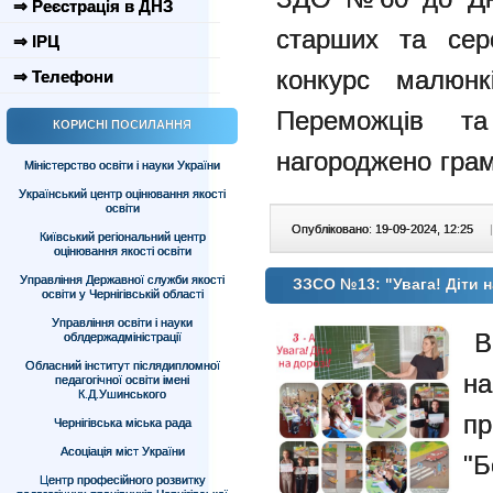
⇒ Реєстрація в ДНЗ
старших та сере
⇒ ІРЦ
конкурс малюнк
⇒ Телефони
Переможців та
КОРИСНІ ПОСИЛАННЯ
нагороджено гра
Міністерство освіти і науки України
Український центр оцінювання якості
освіти
Опубліковано: 19-09-2024, 12:25
|
Київський регіональний центр
оцінювання якості освіти
Управління Державної служби якості
ЗЗСО №13: "Увага! Діти н
освіти у Чернігівській області
Управління освіти і науки
В 
облдержадміністрації
Обласний інститут післядипломної
н
педагогічної освіти імені
К.Д.Ушинського
п
Чернігівська міська рада
Асоціація міст України
"
Центр професійного розвитку