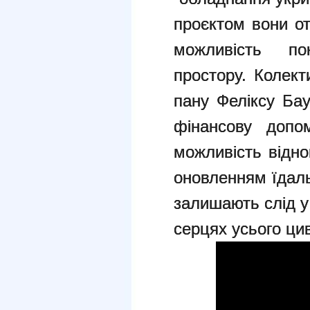
проєктом вони о
можливість по
простору. Колект
пану Феліксу Ба
фінансову допо
можливість відно
оновленням їдаль
залишають слід у 
серцях усього цив