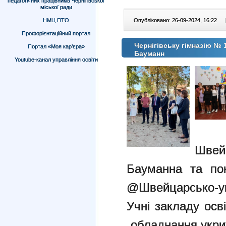
педагогічних працівників Чернігівської
міської ради
НМЦ ПТО
Опубліковано: 26-09-2024, 16:22
|
Профорієнтаційний портал
Чернігівську гімназію № 
Портал «Моя кар’єра»
Бауманн
Youtube-канал управління освіти
Швей
Бауманна та пок
@Швейцарсько-у
Учні закладу осв
обладнання укрит