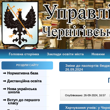
Головна сторінка
Заклади освіти міста
Новини
РОЗДІЛИ САЙТУ
Зміни до паспортів бюдж
26.09.2024
⇒ Нормативна база
⇒ Дистанційна освіта
⇒ Нова українська
школа
Опубліковано: 26-09-2024, 16:57
|
⇒ Вступ до першого
класу
Харчування учнів: у Черн