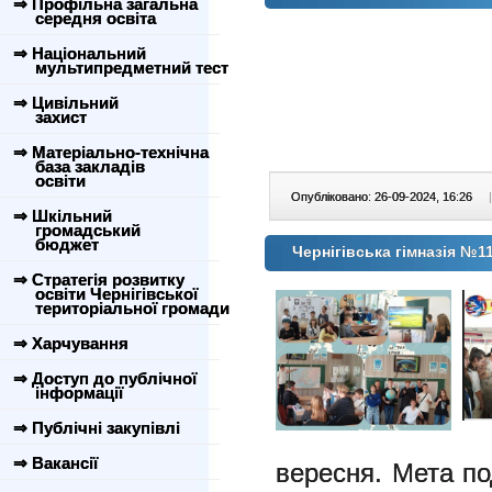
⇒ Профільна загальна
середня освіта
⇒ Національний
мультипредметний тест
⇒ Цивільний
захист
⇒ Матеріально-технічна
база закладів
освіти
Опубліковано: 26-09-2024, 16:26
|
⇒ Шкільний
громадський
бюджет
Чернігівська гімназія №
⇒ Стратегія розвитку
освіти Чернігівської
територіальної громади
⇒ Харчування
⇒ Доступ до публічної
інформації
⇒ Публічні закупівлі
⇒ Вакансії
вересня. Мета по