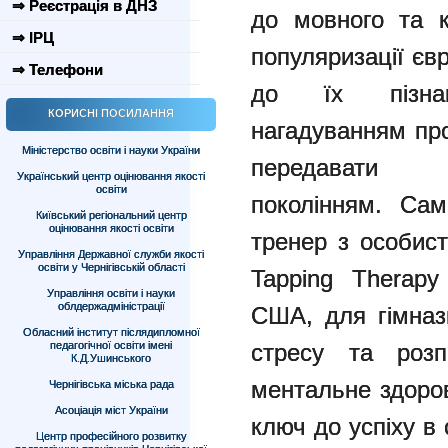
⇒ Реєстрація в ДНЗ
до мовного та к
⇒ ІРЦ
популяризації
єв
⇒ Телефони
до їх пізна
КОРИСНІ ПОСИЛАННЯ
нагадуванням
пр
Міністерство освіти і науки України
передавати
Український центр оцінювання якості
освіти
поколінням.
Сам
Київський регіональний центр
оцінювання якості освіти
тренер з особист
Управління Державної служби якості
освіти у Чернігівській області
Tapping Therapy
Управління освіти і науки
облдержадміністрації
США, для гімназ
Обласний інститут післядипломної
педагогічної освіти імені
стресу та розп
К.Д.Ушинського
ментальне здоро
Чернігівська міська рада
Асоціація міст України
ключ до успіху в 
Центр професійного розвитку