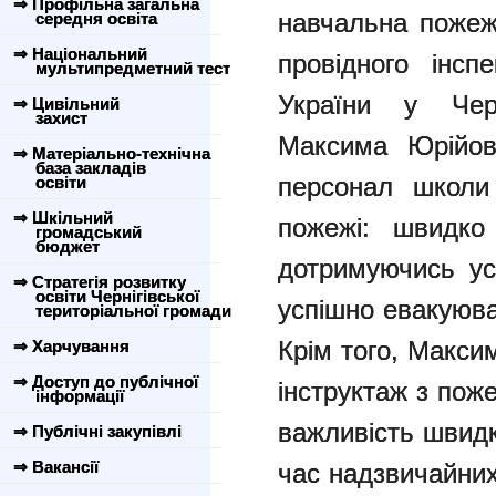
⇒ Профільна загальна
навчальна
пожеж
середня освіта
⇒ Національний
провідного ін
мультипредметний тест
України у Черн
⇒ Цивільний
захист
Максима Юрійов
⇒ Матеріально-технічна
база закладів
персонал школи
освіти
⇒ Шкільний
пожежі: швидко
громадський
бюджет
дотримуючись ус
⇒ Стратегія розвитку
освіти Чернігівської
успішно евакуюва
територіальної громади
Крім того, Макси
⇒ Харчування
⇒ Доступ до публічної
інструктаж з пож
інформації
важливість швидк
⇒ Публічні закупівлі
⇒ Вакансії
час надзвичайних