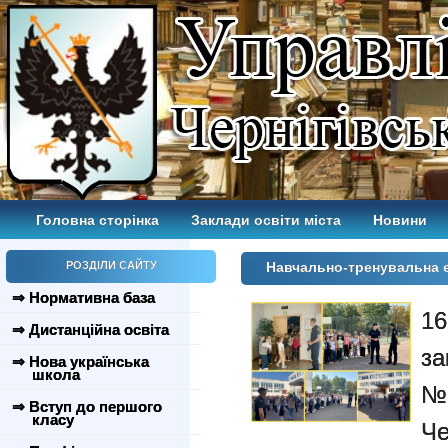
Головна сторінка
Заклади освіти міста
Новини
РОЗДІЛИ САЙТУ
Навчально-тренувальна е
⇒ Нормативна база
1
⇒ Дистанційна освіта
за
⇒ Нова українська
школа
№
⇒ Вступ до першого
класу
Че