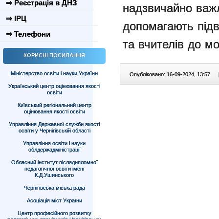
⇒ Реєстрація в ДНЗ
надзвичайно важ
⇒ ІРЦ
допомагають підв
⇒ Телефони
та вчителів до м
КОРИСНІ ПОСИЛАННЯ
Міністерство освіти і науки України
Опубліковано: 16-09-2024, 13:57
|
Український центр оцінювання якості
освіти
Київський регіональний центр
оцінювання якості освіти
Управління Державної служби якості
освіти у Чернігівській області
Управління освіти і науки
облдержадміністрації
Обласний інститут післядипломної
педагогічної освіти імені
К.Д.Ушинського
Чернігівська міська рада
Асоціація міст України
Центр професійного розвитку