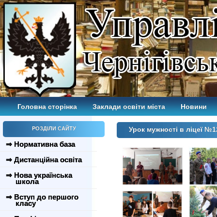
Головна сторінка
Заклади освіти міста
Новини
РОЗДІЛИ САЙТУ
Урок мужності в ліцеї №
⇒ Нормативна база
⇒ Дистанційна освіта
⇒ Нова українська
школа
⇒ Вступ до першого
класу