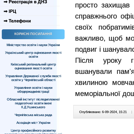
⇒ Реєстрація в ДНЗ
просто захищав 
⇒ ІРЦ
справжнього офіц
⇒ Телефони
своїх побратим
КОРИСНІ ПОСИЛАННЯ
важливо, щоб мо
Міністерство освіти і науки України
подвиг і шанувало
Український центр оцінювання якості
освіти
Після уроку г
Київський регіональний центр
оцінювання якості освіти
вшанували пам'
Управління Державної служби якості
освіти у Чернігівській області
хвилиною мовчан
Управління освіти і науки
меморіальної до
облдержадміністрації
Обласний інститут післядипломної
педагогічної освіти імені
К.Д.Ушинського
Опубліковано: 6-09-2024, 15:21
|
Чернігівська міська рада
Асоціація міст України
Центр професійного розвитку