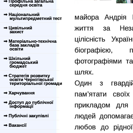
⇒ Профільна загальна
середня освіта
⇒ Національний
майора Андрія 
мультипредметний тест
життя за Неза
⇒ Цивільний
захист
цілісність Украї
⇒ Матеріально-технічна
база закладів
біографією, 
освіти
⇒ Шкільний
фотографіями та
громадський
бюджет
шлях.
⇒ Стратегія розвитку
освіти Чернігівської
Один з гвардій
територіальної громади
пам’ятати своїх
⇒ Харчування
⇒ Доступ до публічної
прикладом для 
інформації
людей допомагає
⇒ Публічні закупівлі
⇒ Вакансії
любов до рідної