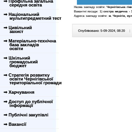
⇒ Профільна загальна
середня освіта
Назва закладу освіти:
Чернігівська гім
Вакантні посади: 1)
сестра медична - 
⇒ Національний
Адреса закладу освіти:
м. Чернігів, ву
мультипредметний тест
⇒ Цивільний
захист
Опубліковано: 5-09-2024, 08:20
|
⇒ Матеріально-технічна
база закладів
освіти
⇒ Шкільний
громадський
бюджет
⇒ Стратегія розвитку
освіти Чернігівської
територіальної громади
⇒ Харчування
⇒ Доступ до публічної
інформації
⇒ Публічні закупівлі
⇒ Вакансії