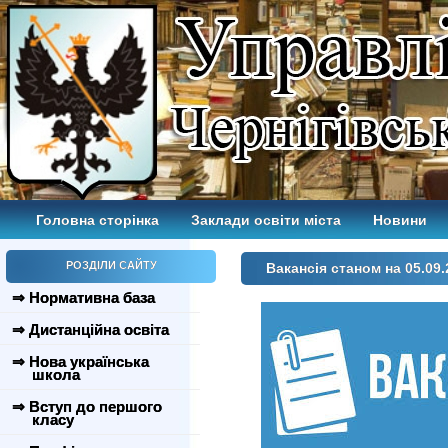
Головна сторінка
Заклади освіти міста
Новини
РОЗДІЛИ САЙТУ
Вакансія станом на 05.09.
⇒ Нормативна база
⇒ Дистанційна освіта
⇒ Нова українська
школа
⇒ Вступ до першого
класу