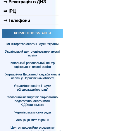
⇒ Реєстрація в ДНЗ
⇒ ІРЦ
⇒ Телефони
КОРИСНІ ПОСИЛАННЯ
Міністерство освіти і науки України
Український центр оцінювання якості
освіти
Київський регіональний центр
оцінювання якості освіти
Управління Державної служби якості
освіти у Чернігівській області
Управління освіти і науки
облдержадміністрації
Обласний інститут післядипломної
педагогічної освіти імені
К.Д.Ушинського
Чернігівська міська рада
Асоціація міст України
Центр професійного розвитку