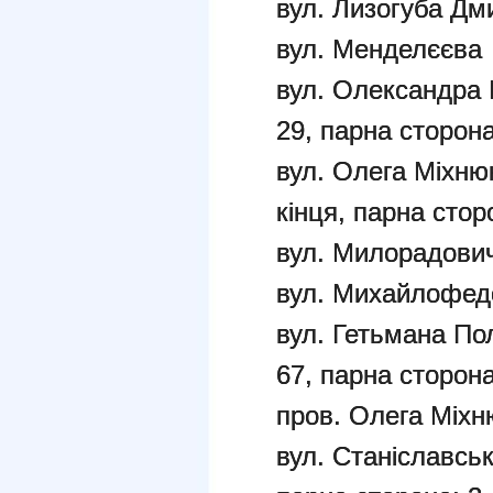
вул. Лизогуба Дм
вул. Менделєєва
вул. Олександра 
29, парна сторон
вул. Олега Міхню
кінця, парна стор
вул. Милорадович
вул. Михайлофед
вул. Гетьмана По
67, парна сторона
пров. Олега Міхн
вул. Станіславськ