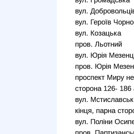
вул. Добровольці
вул. Героїв Чорн
вул. Козацька
пров. Льотний
вул. Юрія Мезен
пров. Юрія Мезе
проспект Миру не
сторона 126- 186 
вул. Мстиславськ
кінця, парна стор
вул. Поліни Осип
пров. Партизансь