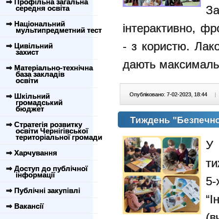
⇒ Профільна загальна
За
середня освіта
⇒ Національний
інтерактивно, фр
мультипредметний тест
- з користю. Лак
⇒ Цивільний
захист
дають максимальн
⇒ Матеріально-технічна
база закладів
освіти
Опубліковано: 7-02-2023, 18:44
|
⇒ Шкільний
громадський
бюджет
Тиждень "Безпечног
⇒ Стратегія розвитку
освіти Чернігівської
територіальної громади
У 
⇒ Харчування
ти
⇒ Доступ до публічної
інформації
5-
⇒ Публічні закупівлі
“І
⇒ Вакансії
(в