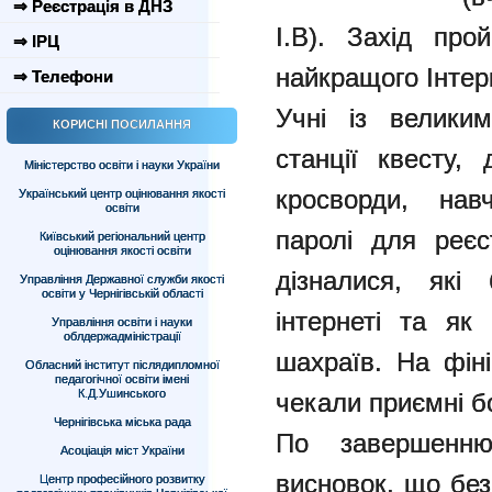
⇒ Реєстрація в ДНЗ
І.В). Захід пр
⇒ ІРЦ
найкращого Інтер
⇒ Телефони
Учні із велики
КОРИСНІ ПОСИЛАННЯ
станції квесту,
Міністерство освіти і науки України
кросворди, нав
Український центр оцінювання якості
освіти
паролі для реєс
Київський регіональний центр
оцінювання якості освіти
дізналися, які
Управління Державної служби якості
освіти у Чернігівській області
інтернеті та як
Управління освіти і науки
облдержадміністрації
шахраїв. На фіні
Обласний інститут післядипломної
педагогічної освіти імені
К.Д.Ушинського
чекали приємні б
Чернігівська міська рада
По завершенню
Асоціація міст України
висновок, що без
Центр професійного розвитку