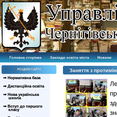
Головна сторінка
Заклади освіти міста
Новини
РОЗДІЛИ САЙТУ
Заняття з протимі
⇒ Нормативна база
Ле
⇒ Дистанційна освіта
п
⇒ Нова українська
школа
з
⇒ Вступ до першого
класу
з