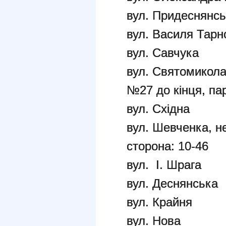
вул. Придеснянс
вул. Василя Тарн
вул. Савчука
вул. Святомикола
№27 до кінця, па
вул. Східна
вул. Шевченка, н
сторона: 10-46
вул. І. Шрага
вул. Деснянська
вул. Крайня
вул. Нова