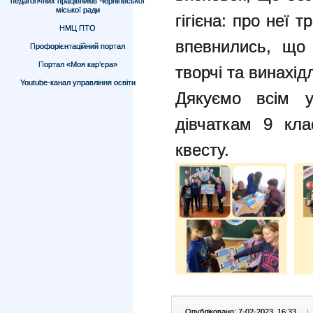
педагогічних працівників Чернігівської
міської ради
гігієна: про неї
НМЦ ПТО
впевнились, що 
Профорієнтаційний портал
Портал «Моя кар’єра»
творчі та винахідл
Youtube-канал управління освіти
Дякуємо всім у
дівчаткам 9 кла
квесту.
Опубліковано: 7-02-2023, 16:33
|