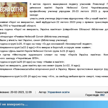
З метою гідного вшанування подвигу
учасників Революції Г
увічнення пам’яті Героїв Небесної Сотні Чернігівсько
професійному училищі
упродовж 20-23 лютого 2023 р.
про
заходи:
-участь учнів училища (підготовка відеоролика «Ви у нашій пам’яті
реквіємі «Герої не вмирають», який відбудеться
22 лютого 2023 року з прямою трансляціє
Ц ПТО в Чернігівській області;
ична година «Герої не вмирають, Україна пам’ятає»
(співробітник Обласної бібліотеки д
овга);
 літератури «Реквієм Небесній Сотні» (бібліотека училища);
Пішли у вічність твої Україно, сини» (бібліотекар училища);
година в групі 1с20, ІІІ курс на тему: «Їх дух незламний і
безсмертний подвиг»;
пілкування в групі 1а22 (І курс) «Хто вмирає в боротьбі, в
серцях живе навіки»;
година «День пам’яті Героїв Небесної Сотні» група 1с21 (ІІ курс);
ння гуртка «Мистецтво художнього слова» на тему: «Героїв
Україна пам’ятає: Кни
ного закладу «Чернігівське ВПУ»;
одина в групі 1а20 (ІІІ курс) на тему: «Навіки в пам’яті»;
Герої не вмирають, доки пам'ять про них живе» (група 1ст22, ІІІ
курс);
спілкування «Повномасштабне вторгнення росії в Україну.
Мужнє протистояння ворогу» (гру
пілкування в групі 1ст20 (ІІІ курс) на тему: «Хто, за свободу вийшов проти смерті, тому нема
ковано: 20-02-2023, 11:09
|
Автор:
Управління освіти
Коментарі
Переглядів:
892
ої не вмирають…