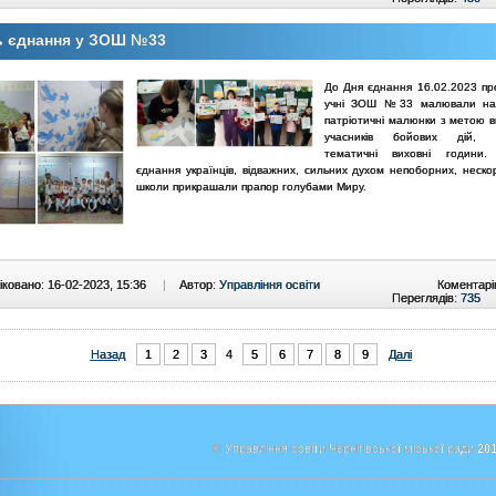
ь єднання у ЗОШ №33
До Дня єднання 16.02.2023 пр
учні ЗОШ №33 малювали нац
патріотичні малюнки з метою 
учасників бойових дій, 
тематичні виховні години
єднання українців, відважних, сильних духом непоборних, нескор
школи прикрашали прапор голубами Миру.
ковано: 16-02-2023, 15:36
|
Автор:
Управління освіти
Коментарі
Переглядів:
735
Назад
1
2
3
4
5
6
7
8
9
Далі
© Управління освіти Чернігівської міської ради
201