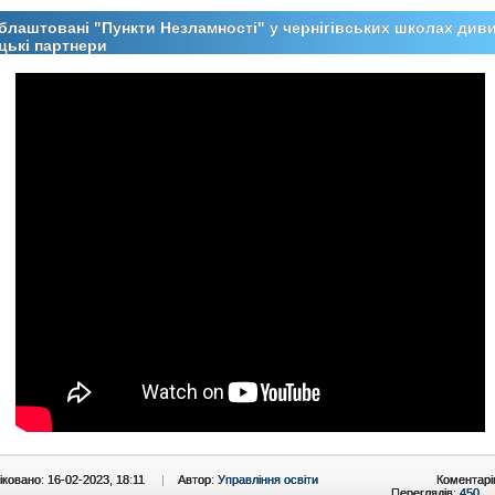
блаштовані "Пункти Незламності" у чернігівських школах див
цькі партнери
ковано: 16-02-2023, 18:11
|
Автор:
Управління освіти
Коментарі
Переглядів:
450