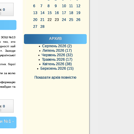
6
7
8
9
10
11
12
в:
0
13
14
15
16
17
18
19
|
20
21
22
23
24
25
26
27
28
 у ЗОШ №13
АРХИВ
о тих, хто
Серпень 2026 (2)
ідності хай
Липень 2026 (17)
и». Заходи
Червень 2026 (32)
країнської
Травень 2026 (17)
Квітень 2026 (38)
тня. Герої
Березень 2026 (15)
али за волю
Показати архів повністю
 інформацію
ромайдан та
в:
0
|
ли №1 -