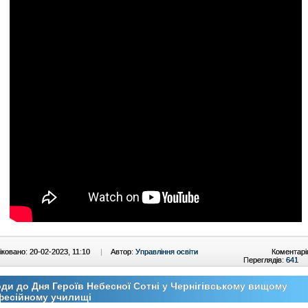
ковано: 20-02-2023, 11:10
|
Автор:
Управління освіти
Коментарі
Переглядів:
641
ди до Дня Героїв Небесної Сотні у Чернігівському вищому
фесійному училищі