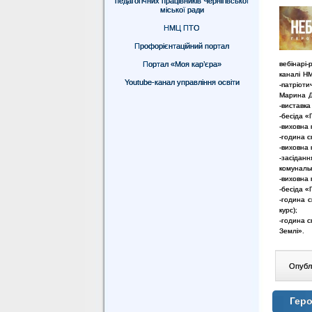
педагогічних працівників Чернігівської
міської ради
НМЦ ПТО
Профорієнтаційний портал
Портал «Моя кар’єра»
вебінарі-
каналі НМ
Youtube-канал управління освіти
-патріот
Марина Д
-виставка
-бесіда «
-виховна 
-година с
-виховна 
-засіда
комуналь
-виховна г
-бесіда «
-година 
курс);
-година с
Землі».
Опублі
Гер