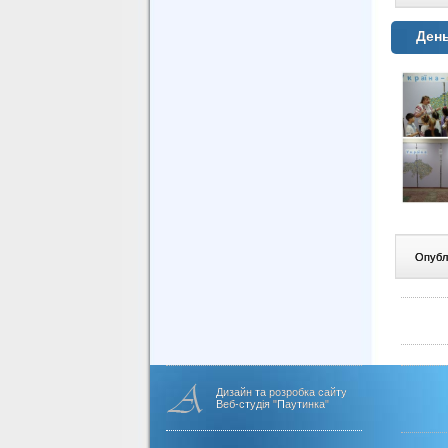
Ден
Опублі
Дизайн та розробка сайту
Веб-студія "Паутинка"