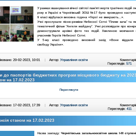
У рамках вшанування вічної світлої пам’яті жертв трагічних подій 
року в Україні в Чернігівській ЗОШ №17 було проведено наступ
9 класі відбулася виховна година «Герої не вмирають…».
Учні прослухали пісню-реквієм Небесної Сотні “Пливе кача” та
п
тематичний фільм “Ангели майдану”. Учні розповідали про
конкр
демонстрували архівні фото тих подій. Хвилиною мовчання
учасників Героїв Небесної Сотні.
У 5-му класі проведено виховний захід «Вони віддали
свободу
України».
ковано: 20-02-2023, 10:01
|
Автор:
Управління освіти
Коментарі
Переглядів:
571
и до паспортів бюджетних програм місцевого бюджету на 2023
ом на 17.02.2023
Переглянути
ковано: 17-02-2023, 17:39
|
Автор:
Управління освіти
Коментарі
Переглядів:
411
нсія станом на 17.02.2023
Назва закладу:
Чернігівська загальноосвітня школа І-ІІІ ступе