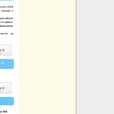
лютого
2014
ні
заходи:
у
ереглянули
етні факти,
вшанували
 життя за
в:
0
|
 р.
в:
0
|
нів №5