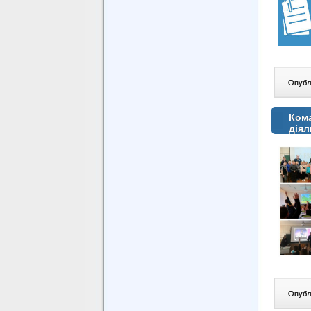
Опублі
Кома
діял
Опублі