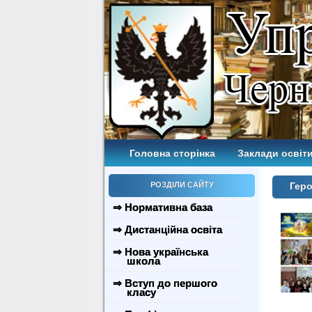
Головна сторінка
Заклади освіти
РОЗДІЛИ САЙТУ
Геро
⇒ Нормативна база
⇒ Дистанційна освіта
⇒ Нова українська
школа
⇒ Вступ до першого
класу