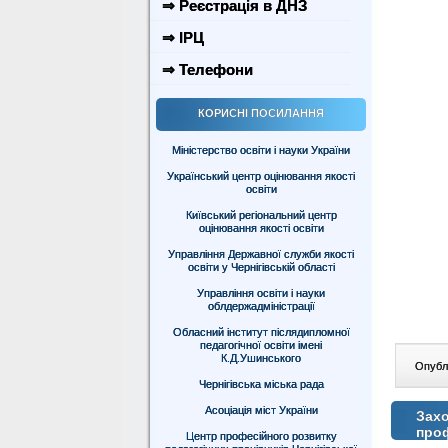
⇒ Реєстрація в ДНЗ
⇒ ІРЦ
⇒ Телефони
КОРИСНІ ПОСИЛАННЯ
Міністерство освіти і науки України
Український центр оцінювання якості
освіти
Київський регіональний центр
оцінювання якості освіти
Управління Державної служби якості
освіти у Чернігівській області
Управління освіти і науки
облдержадміністрації
Обласний інститут післядипломної
педагогічної освіти імені
К.Д.Ушинського
Опублі
Чернігівська міська рада
Асоціація міст України
Захо
про
Центр професійного розвитку