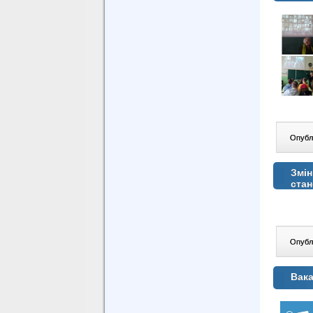
Опублі
Змін
стан
Опублі
Вака