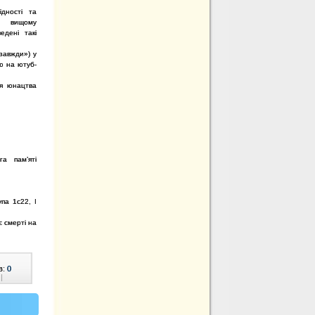
ідності та
му вищому
ведені
такі
завжди») у
ю на ютуб-
ля юнацтва
га пам’яті
па 1с22, І
є смерті на
в:
0
|