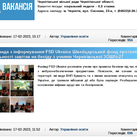
Чернігівської міської ради Чернігівської області.
Вакантні посади:
соціальний педагог - 0,5 ставки.
Адреса закладу:
м. Чернігів, вул. Соснова, 23-а
,
т. (04622)3-36-
ковано: 17-02-2023, 15:17
|
Автор:
Управління освіти
Коментарі
Переглядів:
956
нда з інформування FSD Ukraine Швейцарський фонд протимі
ьності завітав на бесіду з учнями Чернігівської ЗОШ№27
Фахівці FSD Ukraine розповіли учням про правила безпеки під час
з вибухонебезпечними предметами. Пояснили, які ознаки за
території, які види ВНП бувають та з якими можливо зіткнутись н
України, де тривали військові дії або була окупація. Розбирали
основними міфами щодо мін та боєприпасів.
ковано: 17-02-2023, 11:52
|
Автор:
Управління освіти
Коментарі
Переглядів:
696