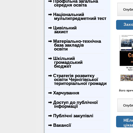
⇒ Профільна загальна
середня освіта
Опублі
⇒ Національний
мультипредметний тест
Захо
⇒ Цивільний
захист
⇒ Матеріально-технічна
база закладів
освіти
⇒ Шкільний
громадський
бюджет
⇒ Стратегія розвитку
освіти Чернігівської
територіальної громади
його прич
⇒ Харчування
⇒ Доступ до публічної
інформації
Опублі
⇒ Публічні закупівлі
НЕле
⇒ Вакансії
ціка