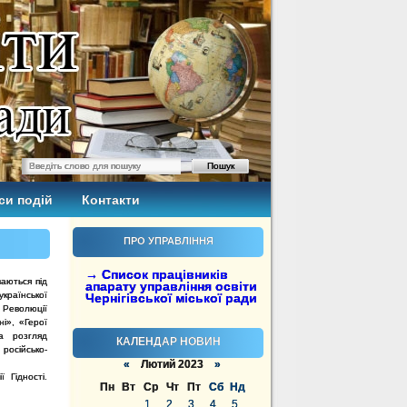
си подій
Контакти
ПРО УПРАВЛІННЯ
→ Список працівників
ваються
під
апарату управління освіти
аїнської
Чернігівської міської ради
 Революції
ні», «Герої
та розгляд
КАЛЕНДАР НОВИН
російсько-
«
Лютий 2023
»
 Гідності.
Пн
Вт
Ср
Чт
Пт
Сб
Нд
1
2
3
4
5