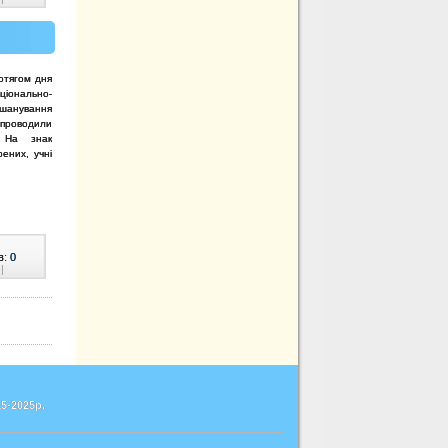
отягом дня
іонально-
вшанування
проводили
. На знак
ених, учні
в:
0
|
5-2025р.