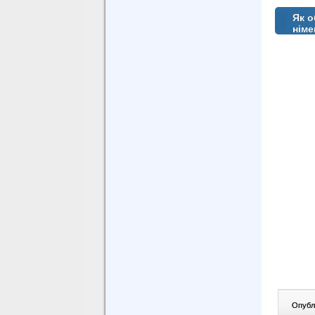
Як о
німе
Опублі