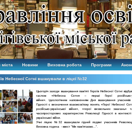
 міста
Новини
Виховна робота
Програми
Анон
їв Небесної Сотні вшанували в ліцеї №32
Цьогоріч заходи вшанування пам'яті Героїв Небесної Сотні відбу
гаслом «Небесна Сотня – перші Герої російсько-укр
війни». Ідеологічним наповненням Дня вшанування учасників
Гідності є визначення взаємозв’язку понять «Герої Небесної Сот
російсько-української війни», «герої визвольних змагань» 
часопросторових характеристик Революції Гідності в контексті 
української війни.
Учні ліцею №32 вшанували гідний подвиг учасників Революції
Виховна година - квест "Ми пам'ятаємо...".