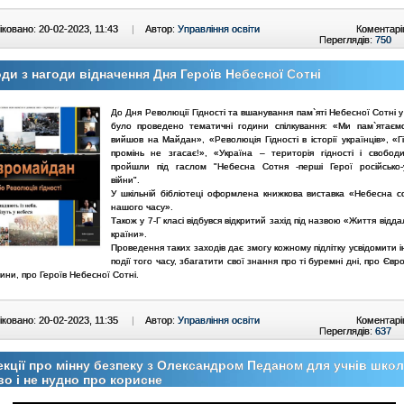
ковано: 20-02-2023, 11:43
|
Автор:
Управління освіти
Коментарі
Переглядів:
750
ди з нагоди відначення Дня Героїв Небесної Сотні
До Дня Революції Гідності та вшанування пам`яті Небесної Сотні
було проведено тематичні години спілкування:
«Ми пам`ятаєм
вийшов на Майдан», «Революція Гідності в історії українців», «Г
промінь не згасає!», «Україна – територія гідності і свобод
пройшли під гаслом "Небесна Сотня -перші Герої російсько-у
війни".
У шкільній бібліотеці оформлена книжкова виставка «Небесна со
нашого часу».
Також у 7-Г класі відбувся відкритий захід під назвою «Життя відд
країни».
Проведення таких заходів дає змогу кожному підлітку усвідомити
події того часу, збагатити свої знання про ті буремні дні, про Єв
ини, про Героїв Небесної Сотні.
ковано: 20-02-2023, 11:35
|
Автор:
Управління освіти
Коментарі
Переглядів:
637
кції про мінну безпеку з Олександром Педаном для учнів шко
во і не нудно про корисне