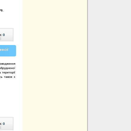
70
.
в:
0
|
нної
 поводження
брудненої
а території
сь також з
в:
0
|