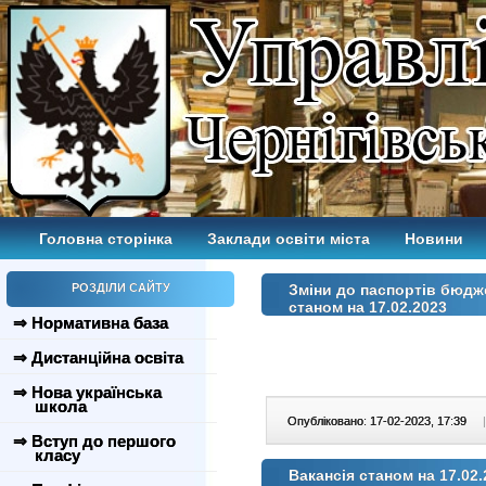
Головна сторінка
Заклади освіти міста
Новини
РОЗДІЛИ САЙТУ
Зміни до паспортів бюдж
станом на 17.02.2023
⇒ Нормативна база
⇒ Дистанційна освіта
⇒ Нова українська
школа
Опубліковано: 17-02-2023, 17:39
|
⇒ Вступ до першого
класу
Вакансія станом на 17.02.