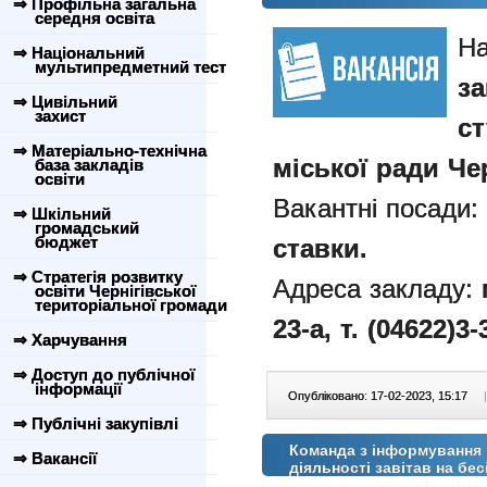
⇒ Профільна загальна
середня освіта
На
⇒ Національний
мультипредметний тест
за
⇒ Цивільний
захист
ст
⇒ Матеріально-технічна
міської ради Чер
база закладів
освіти
Вакантні посади
⇒ Шкільний
громадський
бюджет
ставки.
⇒ Стратегія розвитку
Адреса закладу:
освіти Чернігівської
територіальної громади
23-а
,
т. (04622)3-
⇒ Харчування
⇒ Доступ до публічної
інформації
Опубліковано: 17-02-2023, 15:17
|
⇒ Публічні закупівлі
Команда з інформування
⇒ Вакансії
діяльності завітав на бе