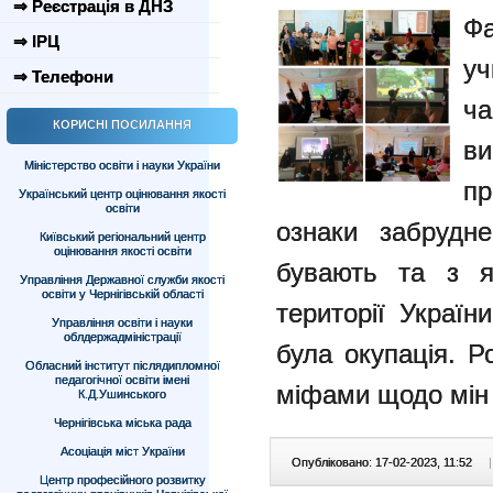
⇒ Реєстрація в ДНЗ
Фа
⇒ ІРЦ
уч
⇒ Телефони
ч
КОРИСНІ ПОСИЛАННЯ
ви
Міністерство освіти і науки України
п
Український центр оцінювання якості
освіти
ознаки забрудне
Київський регіональний центр
оцінювання якості освіти
бувають та з я
Управління Державної служби якості
освіти у Чернігівській області
території Україн
Управління освіти і науки
облдержадміністрації
була окупація. 
Обласний інститут післядипломної
педагогічної освіти імені
міфами щодо мін 
К.Д.Ушинського
Чернігівська міська рада
Асоціація міст України
Опубліковано: 17-02-2023, 11:52
|
Центр професійного розвитку