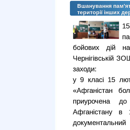
Вшанування пам’ят
території інших д
15
п
бойових дій на
Чернігівській ЗО
заходи:
у 9 класі 15 лю
«Афганістан бо
приурочена д
Афганістану в 
документал