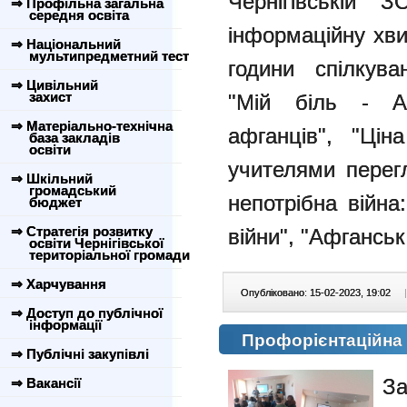
Чернігівські
⇒ Профільна загальна
середня освіта
інформаційну хви
⇒ Національний
мультипредметний тест
години спілкува
⇒ Цивільний
захист
"Мій біль - Аф
⇒ Матеріально-технічна
афганців", "Цін
база закладів
освіти
учителями перег
⇒ Шкільний
громадський
непотрібна війна
бюджет
⇒ Стратегія розвитку
війни", "Афганськ
освіти Чернігівської
територіальної громади
⇒ Харчування
Опубліковано: 15-02-2023, 19:02
|
⇒ Доступ до публічної
інформації
Профорієнтаційна
⇒ Публічні закупівлі
За
⇒ Вакансії