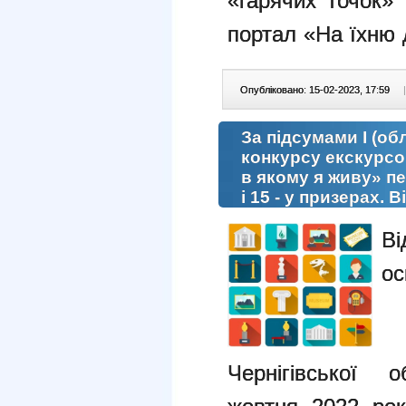
«гарячих точок» 
портал «На їхню 
Опубліковано: 15-02-2023, 17:59
|
За підсумами І (об
конкурсу екскурсов
в якому я живу» п
і 15 - у призерах. В
Ві
о
Чернігівської
о