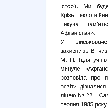
історії. Ми буд
Крізь пекло війн
пекуча пам’я
Афганістан».
У військово-і
захисників Вітчи
М. П. (для учнів
минуле «Афганс
розповіла про п
освіти дізналися
ліцею № 22 – Сам
серпня 1985 року н