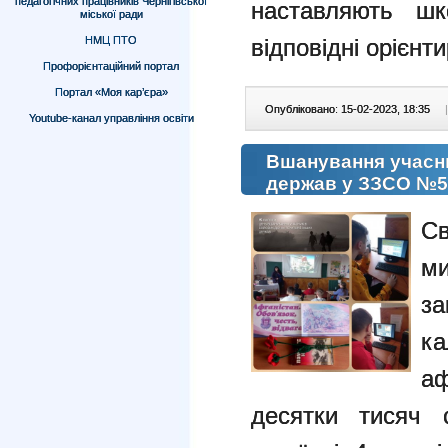
педагогічних працівників Чернігівської
наставляють шк
міської ради
НМЦ ПТО
відповідні орієнт
Профорієнтаційний портал
Портал «Моя кар’єра»
Опубліковано: 15-02-2023, 18:35
|
Youtube-канал управління освіти
Вшанування учасни
держав у ЗЗСО №5
Св
ми
за
к
а
десятки тисяч 