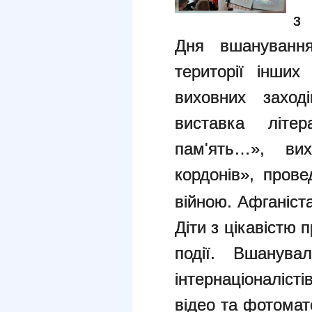
з
Дня вшанування
території інши
виховних заході
виставка літер
пам'ять…», ви
кордонів», прове
війною.
Афганіст
Діти з цікавістю п
події.
Вшанувал
інтернаціоналіс
відео та фотомат