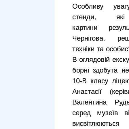
Особливу
ува
стенди, які
картини резул
Чернігова, реш
техніки та особис
В оглядовій екску
борні здобута не
10-В класу ліце
Анастасії (кер
Валентина Руде
серед музеїв ві
висвітлюют