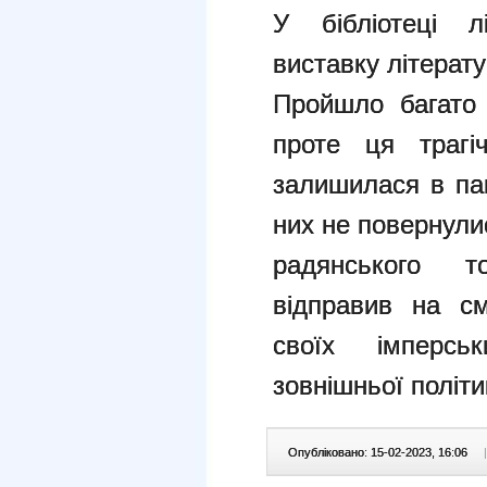
У бібліотеці 
виставку літерат
Пройшло багато 
проте ця трагі
залишилася в пам
них не повернули
радянського т
відправив на с
своїх імперсь
зовнішньої політ
Опубліковано: 15-02-2023, 16:06
|