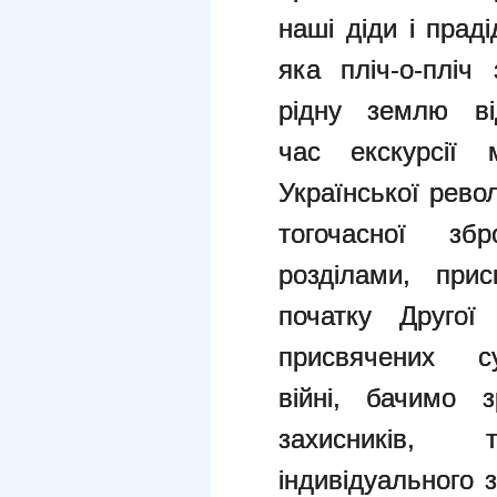
наші діди і прад
яка пліч-о-пліч
рідну землю ві
час екскурсії
Української рево
тогочасної зб
розділами, при
початку Другої 
присвячених суч
війні, бачимо з
захисників, 
індивідуального 