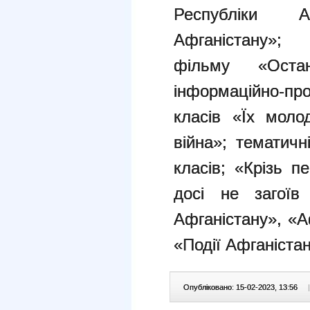
Республіки 
Афганістану»;
фільму «Остан
інформаційно-про
класів «Їх моло
війна»; тематичн
класів; «Крізь п
досі не загоїв
Афганістану», «А
«Події Афганіста
Опубліковано: 15-02-2023, 13:56
|