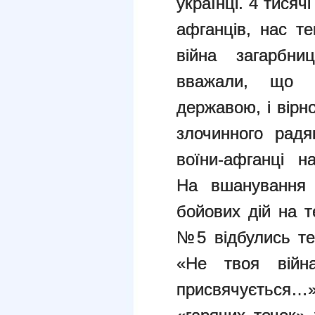
українці. 4 тися
афганців, нас те
війна загарбни
вважали, що в
державою, і вірн
злочинного радя
воїни-афганці н
На вшанування м
бойових дій на 
№5 відбулись тем
«Не твоя війна
присвячується