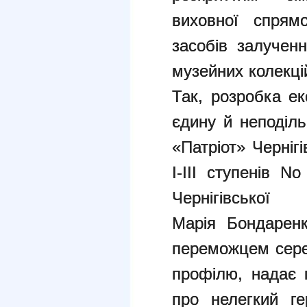
виховної спрямо
засобів залуче
музейних колекці
Так, розробка ек
єдину й неподіль
«Патріот» Черніг
І-ІІІ ступенів N
Чернігівськ
Марія Бондаренк
переможцем сере
профілю, надає 
про нелегкий г