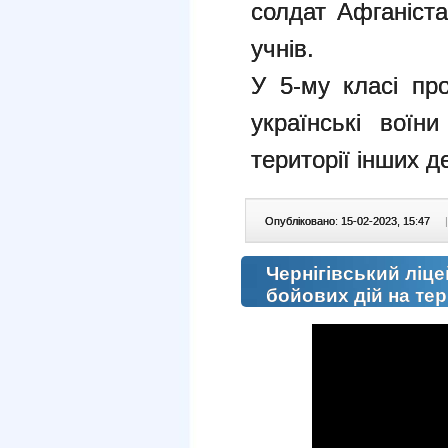
солдат Афганіста
учнів.
У 5-му класі пр
українські воїн
території інших д
Опубліковано: 15-02-2023, 15:47
|
Чернігівський ліц
бойових дій на те