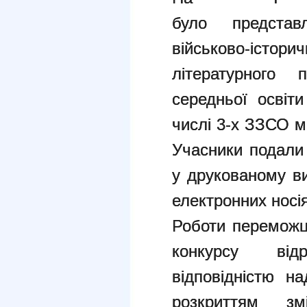
було предста
військово-іст
літературного
середньої освіти
числі 3-х ЗЗСО мі
Учасники подали 
у друкованому ви
електронних носія
Роботи переможці
конкурсу від
відповідністю н
розкриттям зм