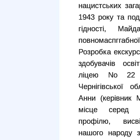
нацистських
зага
1943 року та под
гідності, Ма
повномаспггабної 
Розробка екскурсі
здобувачів осві
ліцею No 22 Ч
Чернігівської о
Анни (керівник 
місце серед му
профілю, висв
нашого народу з