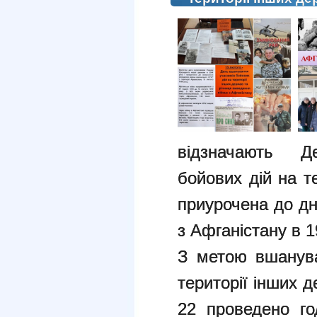
відзначають Д
бойових дій на т
приурочена до дн
з Афганістану в 1
З метою вшанува
території інших 
22 проведено го