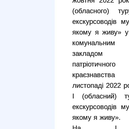
жовтня 2022 ро
(обласного) ту
екскурсоводів му
якому я живу» у
комунальним 
закладом «
патріотичног
краєзнавств
листопаді
2022 р
І (обласний) т
екскурсоводів му
якому я живу».
На І (