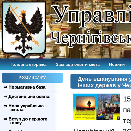
Головна сторінка
Заклади освіти міста
Новини
РОЗДІЛИ САЙТУ
День вшанування у
інших держав у Че
⇒ Нормативна база
⇒ Дистанційна освіта
15
⇒ Нова українська
па
школа
⇒ Вступ до першого
т
класу