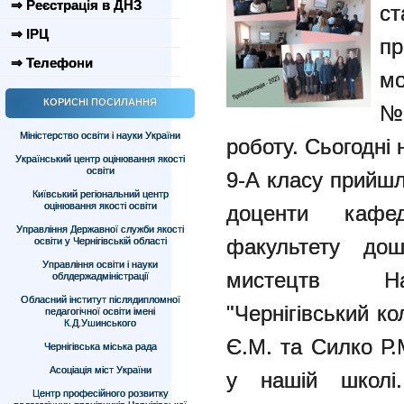
⇒ Реєстрація в ДНЗ
с
⇒ ІРЦ
п
⇒ Телефони
мо
КОРИСНІ ПОСИЛАННЯ
№5
Міністерство освіти і науки України
роботу. Сьогодні 
Український центр оцінювання якості
освіти
9-А класу прийшл
Київський регіональний центр
оцінювання якості освіти
доценти кафе
Управління Державної служби якості
факультету дошк
освіти у Чернігівській області
Управління освіти і науки
мистецтв Нац
облдержадміністрації
Обласний інститут післядипломної
"Чернігівський ко
педагогічної освіти імені
К.Д.Ушинського
Є.М. та Силко Р.
Чернігівська міська рада
Асоціація міст України
у нашій школі.
Центр професійного розвитку