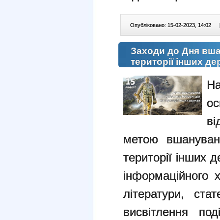
Опубліковано: 15-02-2023, 14:02
|
Заходи до Дня вша
території інших д
На
ос
ві
метою вшануван
території інших 
інформаційного 
літератури, ста
висвітлення под