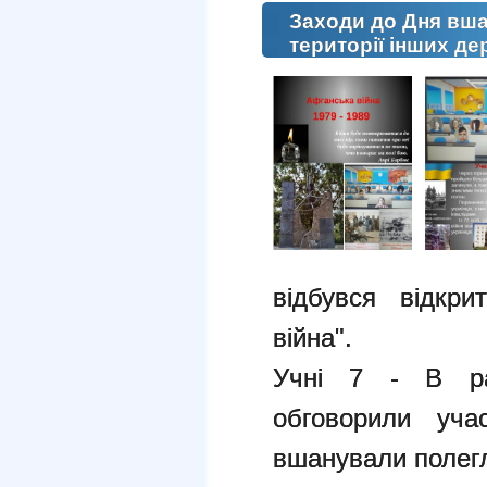
Заходи до Дня вша
території інших д
відбувся відкр
війна".
Учні 7 - В ра
обговорили уча
вшанували полег