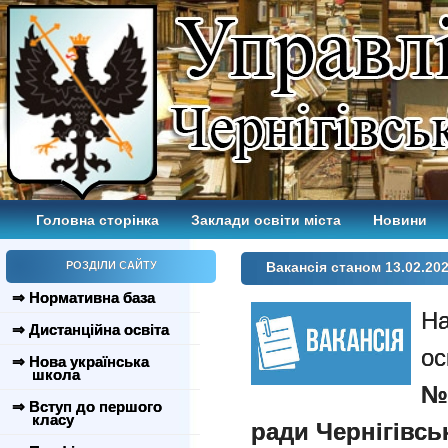
Головна сторінка
Заклади освіти міста
Новини
РОЗДІЛИ САЙТУ
Вакансія станом 13.02.20
⇒ Нормативна база
На
⇒ Дистанційна освіта
ос
⇒ Нова українська
школа
№3
⇒ Вступ до першого
класу
ради Чернігівськ