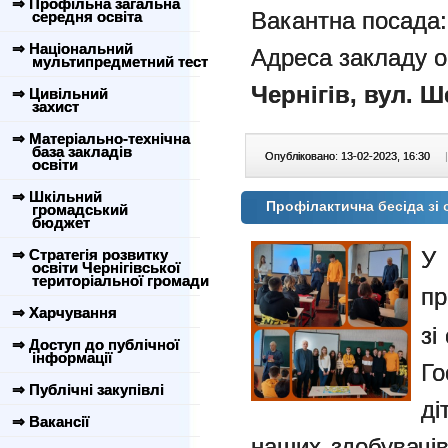
⇒ Профільна загальна
Вакантна посада:
середня освіта
⇒ Національний
Адреса закладу о
мультипредметний тест
Чернігів, вул. Ше
⇒ Цивільний
захист
⇒ Матеріально-технічна
база закладів
Опубліковано: 13-02-2023, 16:30
|
освіти
⇒ Шкільний
Профілактична бесіда зі
громадський
бюджет
⇒ Стратегія розвитку
У
освіти Чернігівської
територіальної громади
пр
⇒ Харчування
зі
⇒ Доступ до публічної
інформації
Го
⇒ Публічні закупівлі
ді
⇒ Вакансії
наших здобувачів