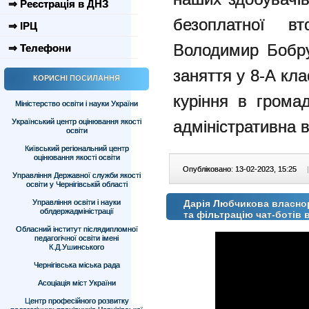
⇒ Реєстрація в ДНЗ
безоплатної вт
⇒ ІРЦ
Володимир Бобру
⇒ Телефони
заняття у 8-А кла
КОРИСНІ ПОСИЛАННЯ
куріння в грома
Міністерство освіти і науки України
Український центр оцінювання якості
адміністративна в
освіти
Київський регіональний центр
оцінювання якості освіти
Опубліковано: 13-02-2023, 15:25
|
Управління Державної служби якості
освіти у Чернігівській області
Управління освіти і науки
Дарія Любчикова власнор
облдержадміністрації
та фільтрацію чат-ботів 
Обласний інститут післядипломної
педагогічної освіти імені
К.Д.Ушинського
Чернігівська міська рада
Асоціація міст України
Центр професійного розвитку