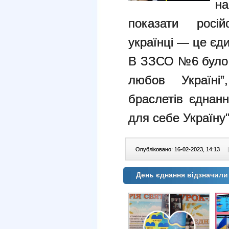
н
показати росі
українці — це єд
В ЗЗСО №6 було
любов Україні”
браслетів єднанн
для себе Україну"
Опубліковано: 16-02-2023, 14:13
|
День єднання відзначил