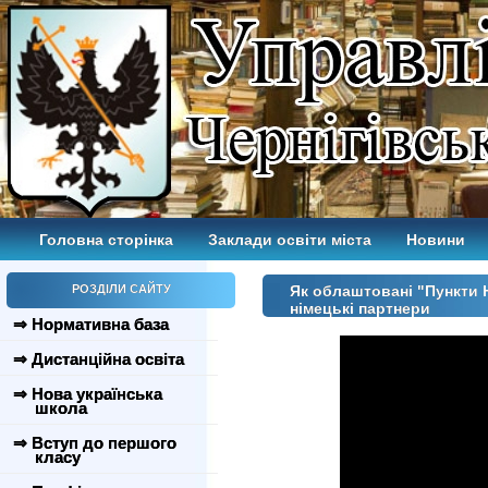
Головна сторінка
Заклади освіти міста
Новини
РОЗДІЛИ САЙТУ
Як облаштовані "Пункти 
німецькі партнери
⇒ Нормативна база
⇒ Дистанційна освіта
⇒ Нова українська
школа
⇒ Вступ до першого
класу