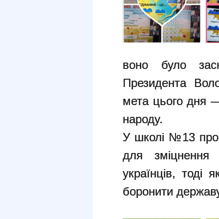
воно було зас
Президента Воло
мета цього дня —
народу.
У школі №13 пров
для зміцнення 
українців, тоді 
боронити державу 