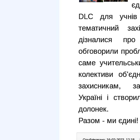
єд
DLC для учнів 
тематичний зах
дізналися про
обговорили пробл
саме учительськи
колективи об'є
захисникам, за
Україні і створ
долонек.
Разом - ми єдині!
Опубліковано: 16-02-2023, 12:18
|