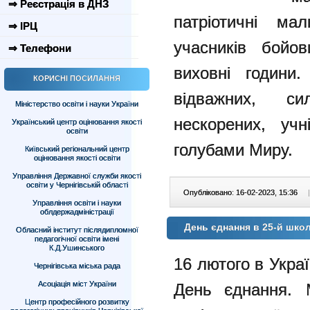
⇒ Реєстрація в ДНЗ
патріотичні м
⇒ ІРЦ
учасників бойов
⇒ Телефони
виховні години.
КОРИСНІ ПОСИЛАННЯ
відважних, с
Міністерство освіти і науки України
нескорених, уч
Український центр оцінювання якості
освіти
голубами Миру.
Київський регіональний центр
оцінювання якості освіти
Управління Державної служби якості
освіти у Чернігівській області
Опубліковано: 16-02-2023, 15:36
|
Управління освіти і науки
облдержадміністрації
День єднання в 25-й школ
Обласний інститут післядипломної
педагогічної освіти імені
К.Д.Ушинського
16 лютого в Укра
Чернігівська міська рада
Асоціація міст України
День
єднання.
Центр професійного розвитку