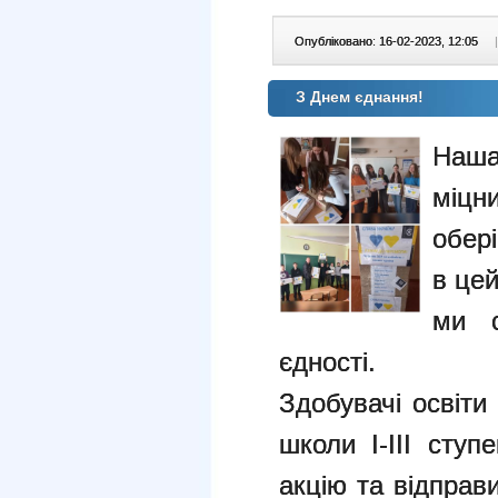
Опубліковано: 16-02-2023, 12:05
|
З Днем єднання!
Наш
міцн
обері
в цей
ми 
єдності.
Здобувачі освіти 
школи І-ІІІ сту
акцію та відправ