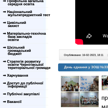
⇒ Профільна загальна
середня освіта
⇒ Національний
мультипредметний тест
⇒ Цивільний
захист
⇒ Матеріально-технічна
база закладів
освіти
⇒ Шкільний
громадський
бюджет
Опубліковано: 16-02-2023, 18:11
|
⇒ Стратегія розвитку
освіти Чернігівської
День єднання у ЗОШ №33
територіальної громади
⇒ Харчування
⇒ Доступ до публічної
інформації
⇒ Публічні закупівлі
п
⇒ Вакансії
м