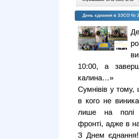
День єднання в ЗЗСО № 
Д
р
в
10:00, а завер
калина…»
Сумнівів у тому, 
в кого не виник
лише на полі
фронті,
адже в на
З Днем єднання!