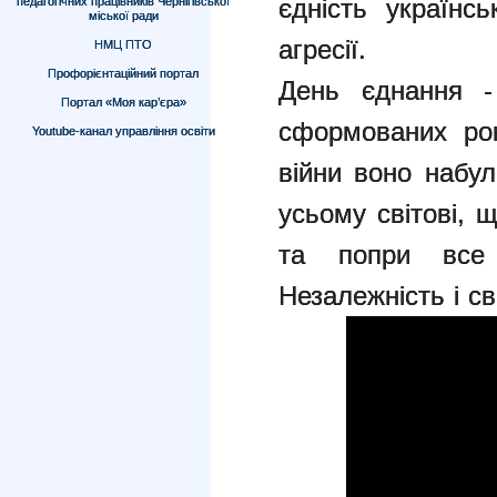
єдність українсь
педагогічних працівників Чернігівської
міської ради
агресії.
НМЦ ПТО
Профорієнтаційний портал
День єднання -
Портал «Моя кар’єра»
сформованих р
Youtube-канал управління освіти
війни воно набул
усьому світові, щ
та попри все
Незалежність і с