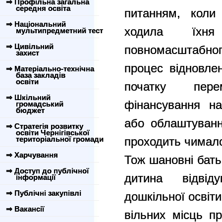
⇒ Профільна загальна
середня освіта
питанням, коли 
⇒ Національний
ходила їхн
мультипредметний тест
⇒ Цивільний
повномасштабног
захист
процес відновлен
⇒ Матеріально-технічна
база закладів
освіти
початку пер
⇒ Шкільний
фінансування на
громадський
бюджет
або облаштуванн
⇒ Стратегія розвитку
освіти Чернігівської
територіальної громади
проходить чимало
⇒ Харчування
Тож шановні бать
⇒ Доступ до публічної
дитина відвід
інформації
⇒ Публічні закупівлі
дошкільної освіт
⇒ Вакансії
вільних місць пр