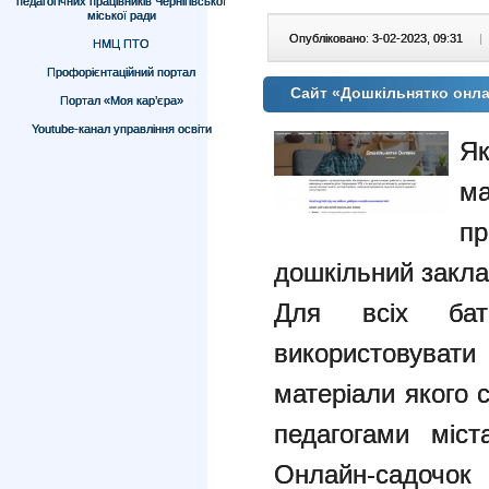
педагогічних працівників Чернігівської
міської ради
Опубліковано: 3-02-2023, 09:31
|
НМЦ ПТО
Профорієнтаційний портал
Cайт «Дошкільнятко онл
Портал «Моя кар’єра»
Youtube-канал управління освіти
Як
м
п
дошкільний закл
Для всіх бать
використовуват
матеріали якого 
педагогами міст
Онлайн-садочок 