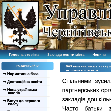
Головна сторінка
Заклади освіти міста
Новини
РОЗДІЛИ САЙТУ
649 вільних місць - таку 
дошкільної освіти
⇒ Нормативна база
Спільними зусил
⇒ Дистанційна освіта
партнерських орга
⇒ Нова українська
школа
закладів дошкільн
⇒ Вступ до першого
класу
Часто батьки з