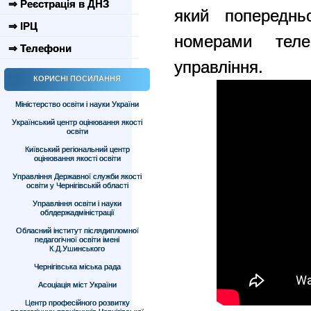
⇒ Реєстрація в ДНЗ
який попереднь
⇒ ІРЦ
номерами теле
⇒ Телефони
управління.
КОРИСНІ ПОСИЛАННЯ
Міністерство освіти і науки України
Український центр оцінювання якості
освіти
Київський регіональний центр
оцінювання якості освіти
Управління Державної служби якості
освіти у Чернігівській області
Управління освіти і науки
облдержадміністрації
Обласний інститут післядипломної
педагогічної освіти імені
К.Д.Ушинського
Чернігівська міська рада
Асоціація міст України
Центр професійного розвитку